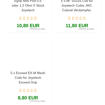
Egrip Mini Pod 0,5
5 x BF SS316 Coil für
oder 1,2 Ohm 5 Stück
Joyetech Cubis, AIO,
Joyetech
Cuboid Verdampfer,
D16, D19, D22, AIO
Pro C
10,80 EUR
11,80 EUR
2,16 EUR pro Stück
2,36 EUR pro Stück
5 x Exceed EX-M Mesh
Coils für Joyetech
Exceed Grip
8,80 EUR
1,76 EUR pro Stück