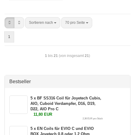
Sortieren nach
70 pro Seite
1
1
bis
21
(von insgesamt
21
)
Bestseller
5 x BF SS316 Coil für Joyetech Cubis,
AIO, Cuboid Verdampfer, D16, D19,
D22, AIO Pro C
11,80 EUR
2,36 EUR pro Stück
5 x EN Coils für EVIO C und EVIO
BOX Joyetech 0,8 oder 1,2 Ohm