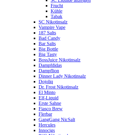
SC Liquide anzeigen
Frucht
Kühle
Tabak
SC Nikotinsalz
Vampire Vape
187 Salts
Bad Candy
Bar Salts
Big Bottle
Big Tasty
BossJuice Nikotinsalz
Dampfdidas
Dampflion
Dinner Lady Nikotinsalz
Dojoliq
Dr. Frost Nikotinsalz
El Minto
Elf-Liquid
Erste Sahne
Fiasco Brew
Flerbar
GangGang NicSalt
Hercules
Innocigs