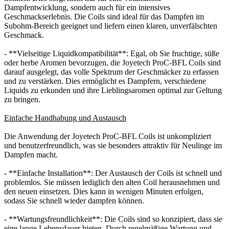
Dampfentwicklung, sondern auch für ein intensives
Geschmackserlebnis. Die Coils sind ideal für das Dampfen im
Subohm-Bereich geeignet und liefern einen klaren, unverfälschten
Geschmack.
- **Vielseitige Liquidkompatibilität**: Egal, ob Sie fruchtige, süße
oder herbe Aromen bevorzugen, die Joyetech ProC-BFL Coils sind
darauf ausgelegt, das volle Spektrum der Geschmäcker zu erfassen
und zu verstärken. Dies ermöglicht es Dampfern, verschiedene
Liquids zu erkunden und ihre Lieblingsaromen optimal zur Geltung
zu bringen.
Einfache Handhabung und Austausch
Die Anwendung der Joyetech ProC-BFL Coils ist unkompliziert
und benutzerfreundlich, was sie besonders attraktiv für Neulinge im
Dampfen macht.
- **Einfache Installation**: Der Austausch der Coils ist schnell und
problemlos. Sie müssen lediglich den alten Coil herausnehmen und
den neuen einsetzen. Dies kann in wenigen Minuten erfolgen,
sodass Sie schnell wieder dampfen können.
- **Wartungsfreundlichkeit**: Die Coils sind so konzipiert, dass sie
eine lange Lebensdauer bieten. Durch regelmäßige Wartung und