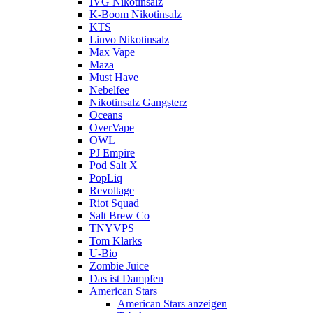
IVG Nikotinsalz
K-Boom Nikotinsalz
KTS
Linvo Nikotinsalz
Max Vape
Maza
Must Have
Nebelfee
Nikotinsalz Gangsterz
Oceans
OverVape
OWL
PJ Empire
Pod Salt X
PopLiq
Revoltage
Riot Squad
Salt Brew Co
TNYVPS
Tom Klarks
U-Bio
Zombie Juice
Das ist Dampfen
American Stars
American Stars anzeigen