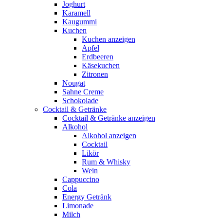
Joghurt
Karamell
Kaugummi
Kuchen
Kuchen anzeigen
Apfel
Erdbeeren
Käsekuchen
Zitronen
Nougat
Sahne Creme
Schokolade
Cocktail & Getränke
Cocktail & Getränke anzeigen
Alkohol
Alkohol anzeigen
Cocktail
Likör
Rum & Whisky
Wein
Cappuccino
Cola
Energy Getränk
Limonade
Milch