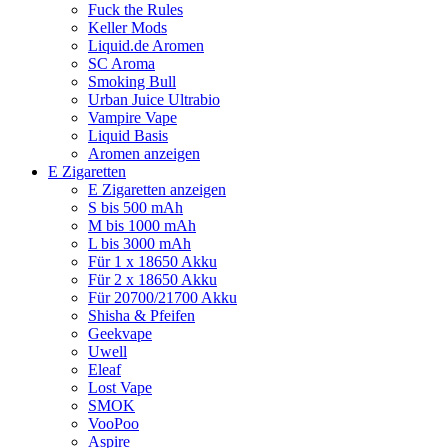
Fuck the Rules
Keller Mods
Liquid.de Aromen
SC Aroma
Smoking Bull
Urban Juice Ultrabio
Vampire Vape
Liquid Basis
Aromen anzeigen
E Zigaretten
E Zigaretten anzeigen
S bis 500 mAh
M bis 1000 mAh
L bis 3000 mAh
Für 1 x 18650 Akku
Für 2 x 18650 Akku
Für 20700/21700 Akku
Shisha & Pfeifen
Geekvape
Uwell
Eleaf
Lost Vape
SMOK
VooPoo
Aspire