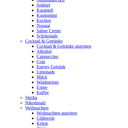
Joghurt
Karamell
Kaugummi
Kuchen
Nougat
Sahne Creme
Schokolade
Cocktail & Getränke
Cocktail & Getränke anzeigen
Alkohol
Cappuccino
Cola
Energy Getränk
Limonade
Milch
Waldmeister
Eistee
Kaffee
Shisha
Nikotinsalz
Weihnachten
Weihnachten anzeigen
Glühwein
Kekse