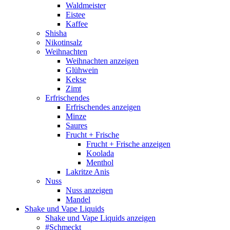
Waldmeister
Eistee
Kaffee
Shisha
Nikotinsalz
Weihnachten
Weihnachten anzeigen
Glühwein
Kekse
Zimt
Erfrischendes
Erfrischendes anzeigen
Minze
Saures
Frucht + Frische
Frucht + Frische anzeigen
Koolada
Menthol
Lakritze Anis
Nuss
Nuss anzeigen
Mandel
Shake und Vape Liquids
Shake und Vape Liquids anzeigen
#Schmeckt