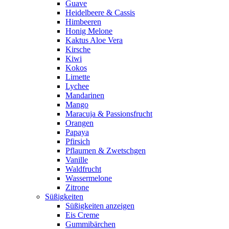
Guave
Heidelbeere & Cassis
Himbeeren
Honig Melone
Kaktus Aloe Vera
Kirsche
Kiwi
Kokos
Limette
Lychee
Mandarinen
Mango
Maracuja & Passionsfrucht
Orangen
Papaya
Pfirsich
Pflaumen & Zwetschgen
Vanille
Waldfrucht
Wassermelone
Zitrone
Süßigkeiten
Süßigkeiten anzeigen
Eis Creme
Gummibärchen