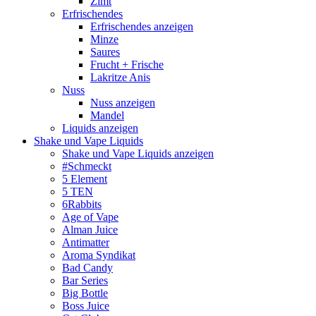
Zimt
Erfrischendes
Erfrischendes anzeigen
Minze
Saures
Frucht + Frische
Lakritze Anis
Nuss
Nuss anzeigen
Mandel
Liquids anzeigen
Shake und Vape Liquids
Shake und Vape Liquids anzeigen
#Schmeckt
5 Element
5 TEN
6Rabbits
Age of Vape
Alman Juice
Antimatter
Aroma Syndikat
Bad Candy
Bar Series
Big Bottle
Boss Juice