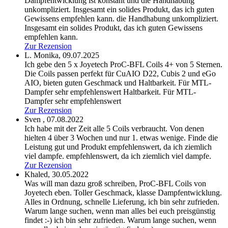
Dampfentwicklung ist konstant und die Handhabung
unkompliziert. Insgesamt ein solides Produkt, das ich guten
Gewissens empfehlen kann.
die Handhabung unkompliziert.
Insgesamt ein solides Produkt, das ich guten Gewissens
empfehlen kann.
Zur Rezension
L. Monika,
09.07.2025
Ich gebe den 5 x Joyetech ProC-BFL Coils 4+ von 5 Sternen.
Die Coils passen perfekt für CuAIO D22, Cubis 2 und eGo
AIO, bieten guten Geschmack und Haltbarkeit. Für MTL-
Dampfer sehr empfehlenswert
Haltbarkeit. Für MTL-
Dampfer sehr empfehlenswert
Zur Rezension
Sven ,
07.08.2022
Ich habe mit der Zeit alle 5 Coils verbraucht. Von denen
hielten 4 über 3 Wochen und nur 1. etwas wenige. Finde die
Leistung gut und Produkt empfehlenswert, da ich ziemlich
viel dampfe.
empfehlenswert, da ich ziemlich viel dampfe.
Zur Rezension
Khaled,
30.05.2022
Was will man dazu groß schreiben, ProC-BFL Coils von
Joyetech eben. Toller Geschmack, klasse Dampfentwicklung.
Alles in Ordnung, schnelle Lieferung, ich bin sehr zufrieden.
Warum lange suchen, wenn man alles bei euch preisgünstig
findet :-)
ich bin sehr zufrieden. Warum lange suchen, wenn