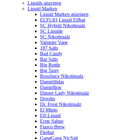
Liquids anzeigen
Liquid Marken
Liquid Marken anzeigen
ELFLIQ Liquid Elfbar
SC Hybrid Nikotinsalz
SC Liquide
SC Nikotinsalz
Vampire Vape
187 Salts
Bad Candy
Bar Salts
Big Bottle
Big Tasty
BossJuice Nikotinsalz
Dampfdidas
Dampflion
Dinner Lady Nikotinsalz
Dojoliq
Dr. Frost Nikotinsalz
El Minto
Elf-Liquid
Erste Sahne
Fiasco Brew
Flerbar
GangGang NicSalt