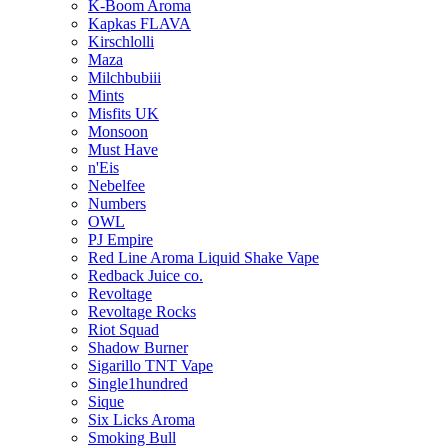
K-Boom Aroma
Kapkas FLAVA
Kirschlolli
Maza
Milchbubiii
Mints
Misfits UK
Monsoon
Must Have
n'Eis
Nebelfee
Numbers
OWL
PJ Empire
Red Line Aroma Liquid Shake Vape
Redback Juice co.
Revoltage
Revoltage Rocks
Riot Squad
Shadow Burner
Sigarillo TNT Vape
Single1hundred
Sique
Six Licks Aroma
Smoking Bull