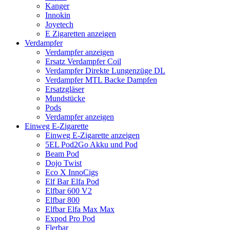
Kanger
Innokin
Joyetech
E Zigaretten anzeigen
Verdampfer
Verdampfer anzeigen
Ersatz Verdampfer Coil
Verdampfer Direkte Lungenzüge DL
Verdampfer MTL Backe Dampfen
Ersatzgläser
Mundstücke
Pods
Verdampfer anzeigen
Einweg E-Zigarette
Einweg E-Zigarette anzeigen
5EL Pod2Go Akku und Pod
Beam Pod
Dojo Twist
Eco X InnoCigs
Elf Bar Elfa Pod
Elfbar 600 V2
Elfbar 800
Elfbar Elfa Max Max
Expod Pro Pod
Flerbar