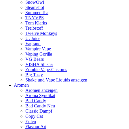
SnowOwl
Steamshot
Summer Tea
TNYVPS
Tom Klarks
Treibstoff
Twelve Monkeys
U. Juice
Vagrand
Vampire Vape
Vaping Gorilla
VG Bears
VISHA Shisha
Zombie Vape-Customs
Big Tasty
Shake und Vape Liquids anzeigen
Aromen
Aromen anzeigen
Aroma Syndikat
Bad Candy
Bad Candy Neu
Classic Dampf
Copy Cat
Eulen
Flavour Art