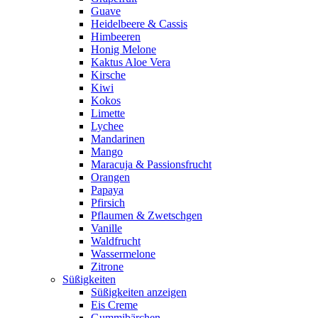
Guave
Heidelbeere & Cassis
Himbeeren
Honig Melone
Kaktus Aloe Vera
Kirsche
Kiwi
Kokos
Limette
Lychee
Mandarinen
Mango
Maracuja & Passionsfrucht
Orangen
Papaya
Pfirsich
Pflaumen & Zwetschgen
Vanille
Waldfrucht
Wassermelone
Zitrone
Süßigkeiten
Süßigkeiten anzeigen
Eis Creme
Gummibärchen