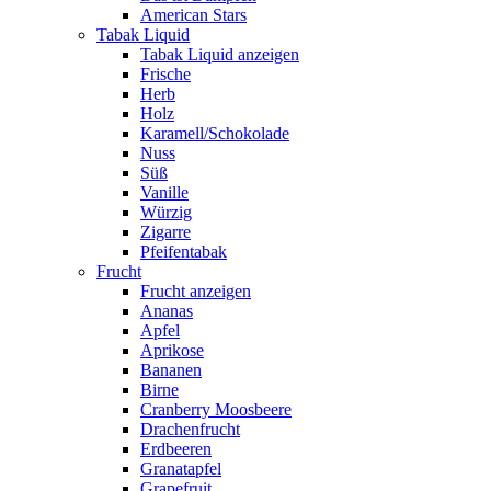
American Stars
Tabak Liquid
Tabak Liquid anzeigen
Frische
Herb
Holz
Karamell/Schokolade
Nuss
Süß
Vanille
Würzig
Zigarre
Pfeifentabak
Frucht
Frucht anzeigen
Ananas
Apfel
Aprikose
Bananen
Birne
Cranberry Moosbeere
Drachenfrucht
Erdbeeren
Granatapfel
Grapefruit