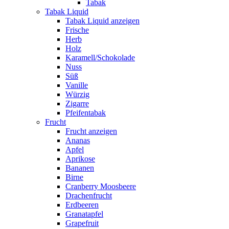
Tabak
Tabak Liquid
Tabak Liquid anzeigen
Frische
Herb
Holz
Karamell/Schokolade
Nuss
Süß
Vanille
Würzig
Zigarre
Pfeifentabak
Frucht
Frucht anzeigen
Ananas
Apfel
Aprikose
Bananen
Birne
Cranberry Moosbeere
Drachenfrucht
Erdbeeren
Granatapfel
Grapefruit