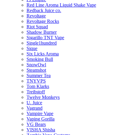
Red Line Aroma Liquid Shake Vape
Redback Juice co.
Revoltage
Revoltage Rocks
Riot Squad
Shadow Burner
Sigarillo TNT Vape
Single1hundred
Sique
Six Licks Aroma
Smoking Bull
SnowOwl
Steamshot
Summer Tea
TNYVPS
Tom Klarks
Treibstoff
Twelve Monkeys
U. Juice
Vagrand
Vampire Vape
Vaping Gorilla
VG Bears
VISHA Shisha