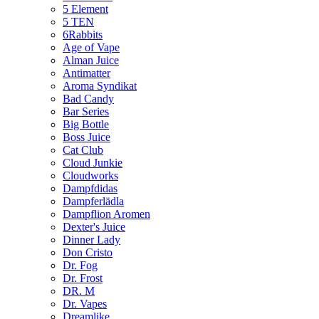
5 Element
5 TEN
6Rabbits
Age of Vape
Alman Juice
Antimatter
Aroma Syndikat
Bad Candy
Bar Series
Big Bottle
Boss Juice
Cat Club
Cloud Junkie
Cloudworks
Dampfdidas
Dampferlädla
Dampflion Aromen
Dexter's Juice
Dinner Lady
Don Cristo
Dr. Fog
Dr. Frost
DR. M
Dr. Vapes
Dreamlike