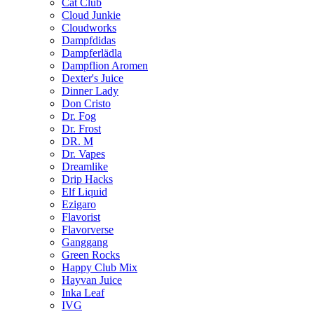
Cat Club
Cloud Junkie
Cloudworks
Dampfdidas
Dampferlädla
Dampflion Aromen
Dexter's Juice
Dinner Lady
Don Cristo
Dr. Fog
Dr. Frost
DR. M
Dr. Vapes
Dreamlike
Drip Hacks
Elf Liquid
Ezigaro
Flavorist
Flavorverse
Ganggang
Green Rocks
Happy Club Mix
Hayvan Juice
Inka Leaf
IVG