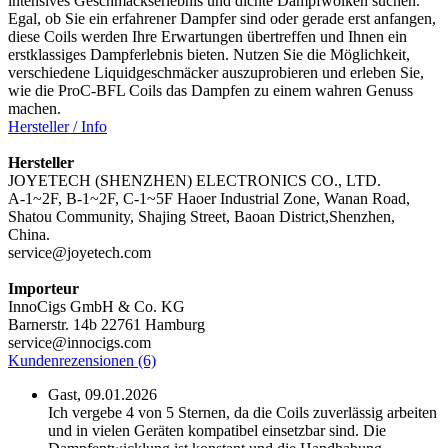
intensives Geschmackserlebnis und dichte Dampfwolken suchen.
Egal, ob Sie ein erfahrener Dampfer sind oder gerade erst anfangen,
diese Coils werden Ihre Erwartungen übertreffen und Ihnen ein
erstklassiges Dampferlebnis bieten. Nutzen Sie die Möglichkeit,
verschiedene Liquidgeschmäcker auszuprobieren und erleben Sie,
wie die ProC-BFL Coils das Dampfen zu einem wahren Genuss
machen.
Hersteller / Info
Hersteller
JOYETECH (SHENZHEN) ELECTRONICS CO., LTD.
A-1~2F, B-1~2F, C-1~5F Haoer Industrial Zone, Wanan Road,
Shatou Community, Shajing Street, Baoan District,Shenzhen,
China.
service@joyetech.com
Importeur
InnoCigs GmbH & Co. KG
Barnerstr. 14b 22761 Hamburg
service@innocigs.com
Kundenrezensionen (6)
Gast,
09.01.2026
Ich vergebe 4 von 5 Sternen, da die Coils zuverlässig arbeiten
und in vielen Geräten kompatibel einsetzbar sind. Die