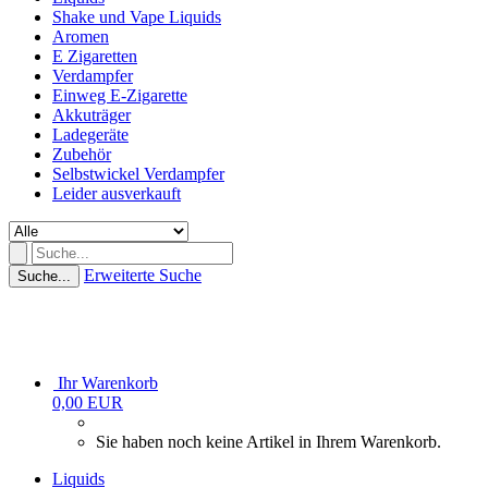
Shake und Vape Liquids
Aromen
E Zigaretten
Verdampfer
Einweg E-Zigarette
Akkuträger
Ladegeräte
Zubehör
Selbstwickel Verdampfer
Leider ausverkauft
Erweiterte Suche
Suche...
Ihr Warenkorb
0,00 EUR
Sie haben noch keine Artikel in Ihrem Warenkorb.
Liquids