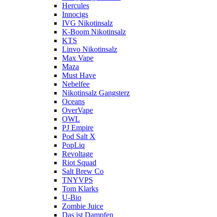
Hercules
Innocigs
IVG Nikotinsalz
K-Boom Nikotinsalz
KTS
Linvo Nikotinsalz
Max Vape
Maza
Must Have
Nebelfee
Nikotinsalz Gangsterz
Oceans
OverVape
OWL
PJ Empire
Pod Salt X
PopLiq
Revoltage
Riot Squad
Salt Brew Co
TNYVPS
Tom Klarks
U-Bio
Zombie Juice
Das ist Dampfen