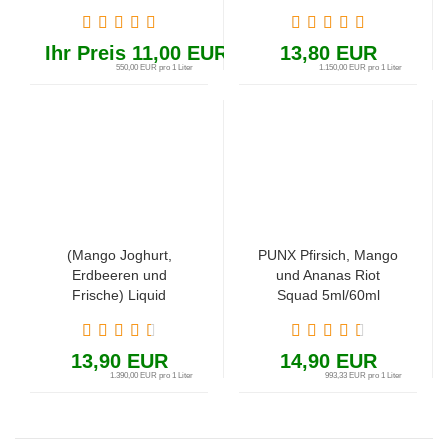
Papaya, Honigmelone
reife Mango mit süßer
und Mango)
Ananas)
Ihr Preis 11,00 EUR
13,80 EUR
550,00 EUR pro 1 Liter
1.150,00 EUR pro 1 Liter
(Mango Joghurt,
PUNX Pfirsich, Mango
Erdbeeren und
und Ananas Riot
Frische) Liquid
Squad 5ml/60ml
Dampflion White Knight
Aroma 10ml
Checkmate 10 in
13,90 EUR
14,90 EUR
120ml
1.390,00 EUR pro 1 Liter
993,33 EUR pro 1 Liter