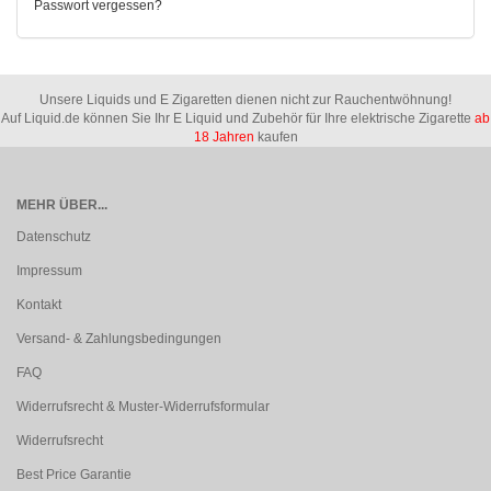
Passwort vergessen?
Unsere Liquids und E Zigaretten dienen nicht zur Rauchentwöhnung!
Auf Liquid.de können Sie Ihr E Liquid und Zubehör für Ihre elektrische Zigarette
ab
18 Jahren
kaufen
MEHR ÜBER...
Datenschutz
Impressum
Kontakt
Versand- & Zahlungsbedingungen
FAQ
Widerrufsrecht & Muster-Widerrufsformular
Widerrufsrecht
Best Price Garantie