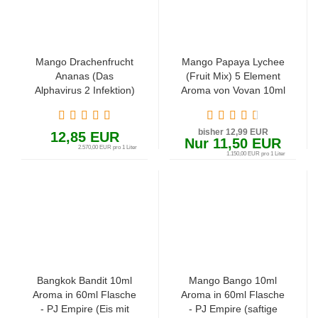
Mango Drachenfrucht
Mango Papaya Lychee
Ananas (Das
(Fruit Mix) 5 Element
Alphavirus 2 Infektion)
Aroma von Vovan 10ml
Liquid Aroma 5ml in
in 120ml Flasche
60ml Flasche
bisher 12,99 EUR
12,85 EUR
Nur 11,50 EUR
2.570,00 EUR pro 1 Liter
1.150,00 EUR pro 1 Liter
Bangkok Bandit 10ml
Mango Bango 10ml
Aroma in 60ml Flasche
Aroma in 60ml Flasche
- PJ Empire (Eis mit
- PJ Empire (saftige