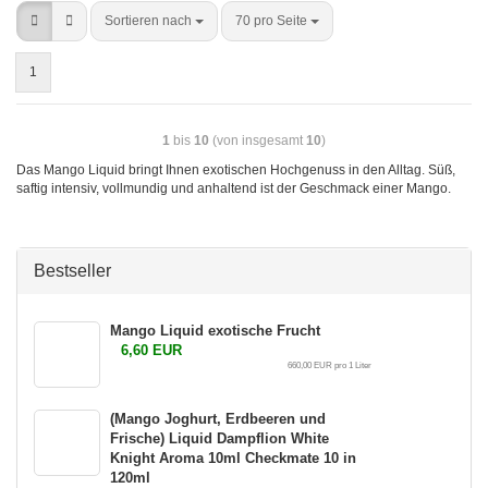
Sortieren nach
70 pro Seite
1
1
bis
10
(von insgesamt
10
)
Das Mango Liquid bringt Ihnen exotischen Hochgenuss in den Alltag. Süß,
saftig intensiv, vollmundig und anhaltend ist der Geschmack einer Mango.
Bestseller
Mango Liquid exotische Frucht
6,60 EUR
660,00 EUR pro 1 Liter
(Mango Joghurt, Erdbeeren und
Frische) Liquid Dampflion White
Knight Aroma 10ml Checkmate 10 in
120ml