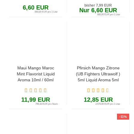
bisher 7,99 EUR
6,60 EUR
Nur 6,60 EUR
660,00 EUR pro 1 Liter
660,00 EUR pro 1 Liter
Maui Mango Maroc
Pfirsich Mango Zitrone
Mint Flavorist Liquid
(UB Fighters Ultrawolf )
Aroma 10ml / 60ml
5ml Liquid Aroma 5ml
(Fruchtkaugummi,
in 60ml Flasche
Minze, Zitrone, Ananas
und Mango)
11,99 EUR
12,85 EUR
799,33 EUR pro Stück
2.570,00 EUR pro 1 Liter
-11%