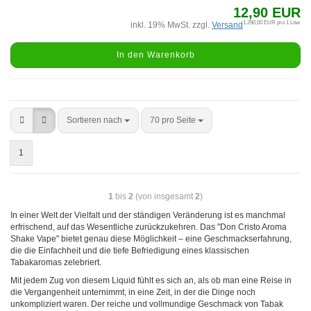
12,90 EUR
1.290,00 EUR pro 1 Liter
inkl. 19% MwSt. zzgl.
Versand
In den Warenkorb
Sortieren nach
70 pro Seite
1
1
bis
2
(von insgesamt
2
)
In einer Welt der Vielfalt und der ständigen Veränderung ist es manchmal
erfrischend, auf das Wesentliche zurückzukehren. Das "Don Cristo Aroma
Shake Vape" bietet genau diese Möglichkeit – eine Geschmackserfahrung,
die die Einfachheit und die tiefe Befriedigung eines klassischen
Tabakaromas zelebriert.
Mit jedem Zug von diesem Liquid fühlt es sich an, als ob man eine Reise in
die Vergangenheit unternimmt, in eine Zeit, in der die Dinge noch
unkompliziert waren. Der reiche und vollmundige Geschmack von Tabak