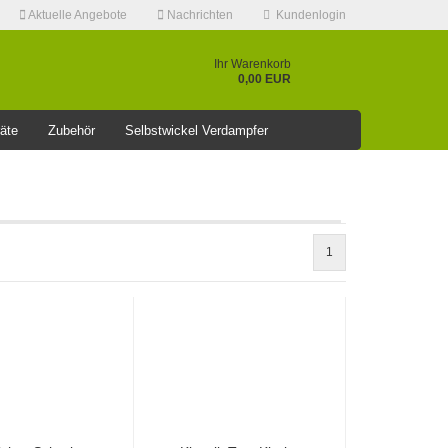
Aktuelle Angebote
Nachrichten
Kundenlogin
Ihr Warenkorb
0,00 EUR
äte
Zubehör
Selbstwickel Verdampfer
❤️️⭐AKTUELLE RABATT AKTION >>⭐❤️️
1
Konto erstellen
Passwort vergessen?