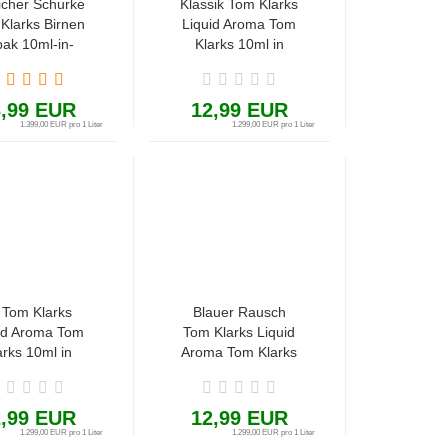
licher Schurke
Klassik Tom Klarks
Klarks Birnen
Liquid Aroma Tom
bak 10ml-in-
Klarks 10ml in
 Liquid Aroma
60ml Tabak Frucht
Waldmeister
3,99 EUR
12,99 EUR
1.399,00 EUR pro 1 Liter
1.299,00 EUR pro 1 Liter
 Tom Klarks
Blauer Rausch
id Aroma Tom
Tom Klarks Liquid
arks 10ml in
Aroma Tom Klarks
l Erdbeeren
10ml in 60ml
Menthol Kräuter
2,99 EUR
12,99 EUR
1.299,00 EUR pro 1 Liter
1.299,00 EUR pro 1 Liter