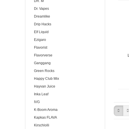
DR. M
Dr. Vapes
Dreamlike
Drip Hacks
Elf Liquid
Ezigaro
Flavorist
Flavorverse
Ganggang
Green Rocks
Happy Club Mix
Hayvan Juice
Inka Leaf
IVG
K-Boom Aroma
Kapkas FLAVA
Kirschlolli