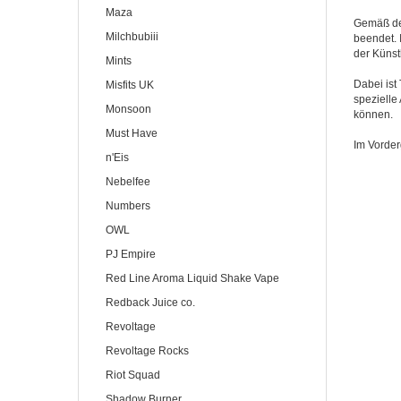
Maza
Gemäß der
Milchbubiii
beendet. 
der Künstl
Mints
Dabei ist
Misfits UK
spezielle
Monsoon
können.
Must Have
Im Vorder
n'Eis
Nebelfee
Numbers
OWL
PJ Empire
Red Line Aroma Liquid Shake Vape
Redback Juice co.
Revoltage
Revoltage Rocks
Riot Squad
Shadow Burner