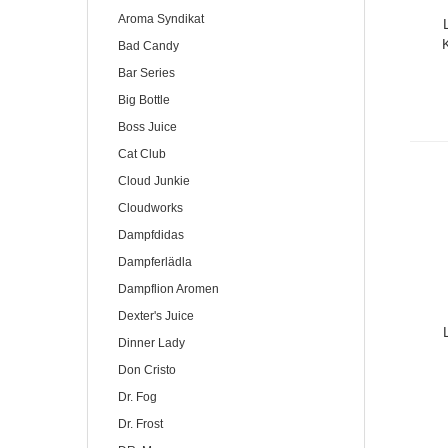
Aroma Syndikat
K
Bad Candy
M
Bar Series
Big Bottle
Boss Juice
Cat Club
Cloud Junkie
Cloudworks
Dampfdidas
Dampferlädla
Dampflion Aromen
Dexter's Juice
Dinner Lady
Don Cristo
Dr. Fog
Dr. Frost