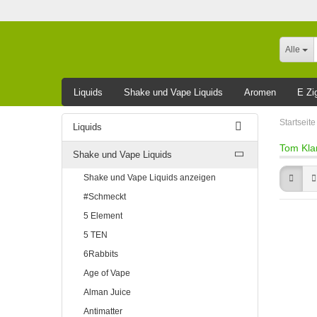
Alle
Liquids
Shake und Vape Liquids
Aromen
E Zi
Leider ausverkauft
Startseite
Liquids
Tom Kla
Shake und Vape Liquids
Shake und Vape Liquids anzeigen
#Schmeckt
5 Element
5 TEN
6Rabbits
Age of Vape
Alman Juice
Antimatter