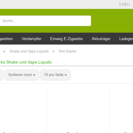
NEU
garetten
Verdampfer
Einweg E-Zigarette
Akkuträger
Ladeger
»
Shake und Vape Liquids
»
Tom Klarks
rks Shake und Vape Liquids
Sortieren nach
70 pro Seite