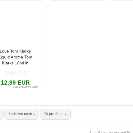
Love Tom Klarks
Liquid Aroma Tom
Klarks 10ml in
60ml Beeren
Schokolade
12,99 EUR
1.299,00 EUR pro 1 Liter
Sortieren nach
70 pro Seite
1
bis
9
(von insgesamt
9
)