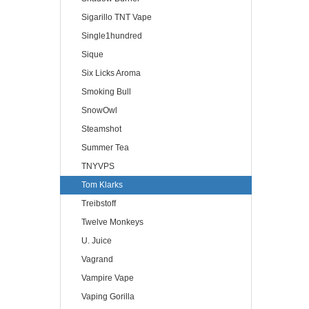
Sigarillo TNT Vape
Single1hundred
Sique
Six Licks Aroma
Smoking Bull
SnowOwl
Steamshot
Summer Tea
TNYVPS
Tom Klarks
Treibstoff
Twelve Monkeys
U. Juice
Vagrand
Vampire Vape
Vaping Gorilla