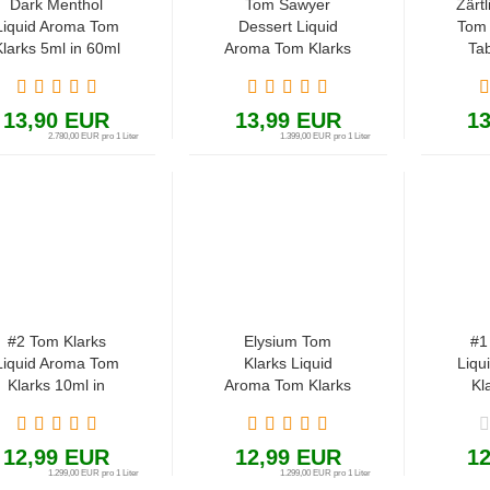
Dark Menthol
Tom Sawyer
Zärt
Liquid Aroma Tom
Dessert Liquid
Tom 
larks 5ml in 60ml
Aroma Tom Klarks
Ta
enthol Wald Holz
10ml in 60ml
60ml
Tabak
Nachspeise
Nachtisch
13,90 EUR
13,99 EUR
1
2.780,00 EUR pro 1 Liter
1.399,00 EUR pro 1 Liter
#2 Tom Klarks
Elysium Tom
#1
Liquid Aroma Tom
Klarks Liquid
Liqu
Klarks 10ml in
Aroma Tom Klarks
Kl
60ml
10ml in 60ml Holz
60m
Johannisbeere
Honig Schokolade
Minze
12,99 EUR
12,99 EUR
1
1.299,00 EUR pro 1 Liter
1.299,00 EUR pro 1 Liter