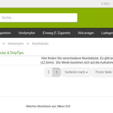
NEU
garetten
Verdampfer
Einweg E-Zigarette
Akkuträger
Ladeger
»
Verdampfer
»
Mundstücke
cke & DripTips
Hier finden Sie verschiedene Mundstücke. Es gibt w
(12,5mm). Die Werte beziehen sich auf die Aufnah
Sortieren nach
70 pro Seite
Weiches Mundstück aus Silikon 510