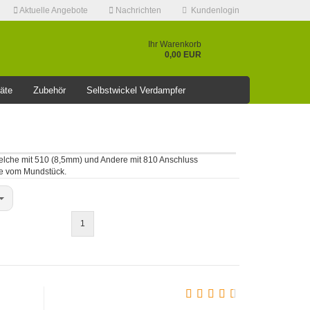
Aktuelle Angebote
Nachrichten
Kundenlogin
Ihr Warenkorb
0,00 EUR
äte
Zubehör
Selbstwickel Verdampfer
❤️️⭐AKTUELLE RABATT AKTION >>⭐❤️️
elche mit 510 (8,5mm) und Andere mit 810 Anschluss
me vom Mundstück.
Konto erstellen
Passwort vergessen?
1