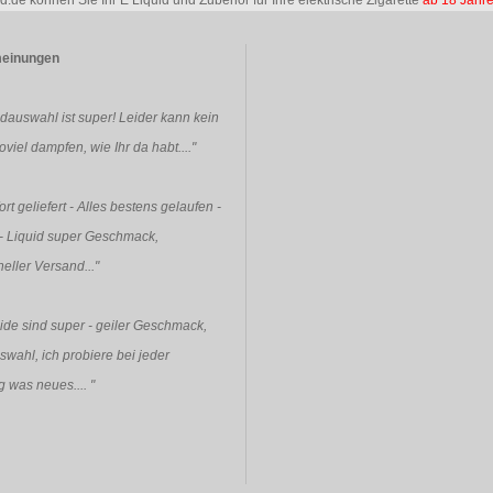
id.de können Sie Ihr E Liquid und Zubehör für Ihre elektrische Zigarette
ab 18 Jahr
einungen
idauswahl ist super! Leider kann kein
viel dampfen, wie Ihr da habt...."
rt geliefert - Alles bestens gelaufen -
- Liquid super Geschmack,
eller Versand..."
ide sind super - geiler Geschmack,
swahl, ich probiere bei jeder
g was neues....
"