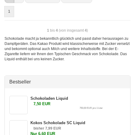
1
1
bis
4
(von insgesamt
4
)
Schokolade macht ja bekanntlich glücklich und passt daher herausragen zu
Dampfgeräten. Das Kakao Produkt wird klassischerweise mit Zucker versetzt
und bekommt optional auch Milch und weitere Inhaltsstoffe. Bei der E-
Zigarette liefern wir Ihnen den Typischen Geschmack von Schokolade. Das
Liquid enthält bei uns keinen Zucker.
Bestseller
Schokoladen Liquid
7,50 EUR
750,00 EUR pro 1 Liter
Kokos Schokolade SC Liquid
bisher 7,99 EUR
Nur 6,60 EUR