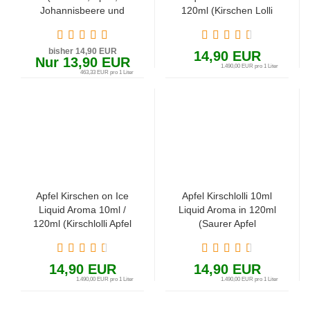
Johannisbeere und
120ml (Kirschen Lolli
Frische) 10ml in 120ml
mit Apfel)
Liquid Aroma Tony
bisher 14,90 EUR
Vapes
14,90 EUR
Nur 13,90 EUR
1.490,00 EUR pro 1 Liter
463,33 EUR pro 1 Liter
Apfel Kirschen on Ice
Apfel Kirschlolli 10ml
Liquid Aroma 10ml /
Liquid Aroma in 120ml
120ml (Kirschlolli Apfel
(Saurer Apfel
mit Koolada)
Fruchtgummi)
14,90 EUR
14,90 EUR
1.490,00 EUR pro 1 Liter
1.490,00 EUR pro 1 Liter