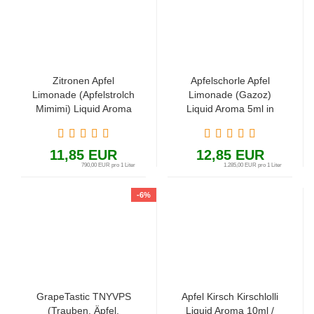
Zitronen Apfel
Apfelschorle Apfel
Limonade (Apfelstrolch
Limonade (Gazoz)
Mimimi) Liquid Aroma
Liquid Aroma 5ml in
Shortfill 15ml in 60ml
60ml Flasche
11,85 EUR
12,85 EUR
790,00 EUR pro 1 Liter
1.285,00 EUR pro 1 Liter
-6%
GrapeTastic TNYVPS
Apfel Kirsch Kirschlolli
(Trauben, Äpfel,
Liquid Aroma 10ml /