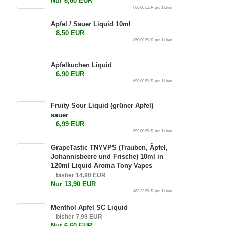
Nur 6,60 EUR
660,00 EUR pro 1 Liter
Apfel / Sauer Liquid 10ml
8,50 EUR
850,00 EUR pro 1 Liter
Apfelkuchen Liquid
6,90 EUR
690,00 EUR pro 1 Liter
Fruity Sour Liquid (grüner Apfel)
sauer
6,99 EUR
699,00 EUR pro 1 Liter
GrapeTastic TNYVPS (Trauben, Äpfel,
Johannisbeere und Frische) 10ml in
120ml Liquid Aroma Tony Vapes
bisher 14,90 EUR
Nur 13,90 EUR
463,33 EUR pro 1 Liter
Menthol Apfel SC Liquid
bisher 7,99 EUR
Nur 6,60 EUR