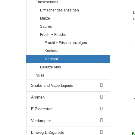
Erfrischendes
Erfrischendes anzeigen
L
Minze
Saures
Frucht + Frische
Frucht + Frische anzeigen
Koolada
Menthol
Lakritze Anis
Nuss
Shake und Vape Liquids
Aromen
E Zigaretten
Verdampfer
Einweg E-Zigarette
N