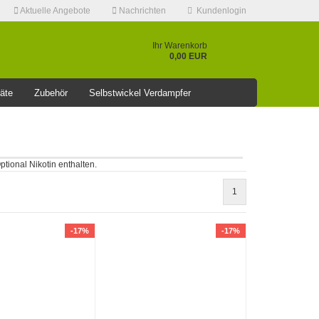
Aktuelle Angebote
Nachrichten
Kundenlogin
Ihr Warenkorb
0,00 EUR
äte
Zubehör
Selbstwickel Verdampfer
❤️️⭐AKTUELLE RABATT AKTION >>⭐❤️️
tional Nikotin enthalten.
Konto erstellen
1
Passwort vergessen?
-17%
-17%