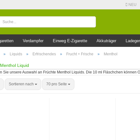
NEU
garetten
Verdampfer
Einweg E-Zigarette
Akkuträger
Ladeger
»
Liquids
»
Erfrischendes
»
Frucht + Frische
»
Menthol
Menthol Liquid
en Sie unsere Auswahl an Früchte Menthol Liquids. Die 10 ml Fläschchen können Op
Sortieren nach
70 pro Seite