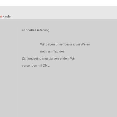
en
kaufen
schnelle Lieferung
Wir geben unser bestes, um Waren
noch am Tag des
Zahlungseingangs zu versenden. Wir
versenden mit DHL.