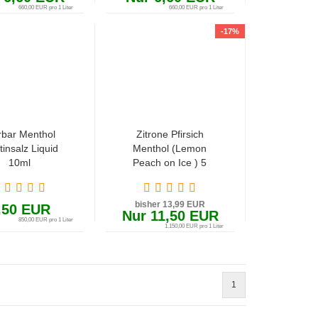
660,00 EUR pro 1 Liter
660,00 EUR pro 1 Liter
-17%
rbar Menthol
Zitrone Pfirsich
tinsalz Liquid
Menthol (Lemon
10ml
Peach on Ice ) 5
Element Aroma
von Vovan 10ml in
bisher 13,99 EUR
120ml Flasche
,50 EUR
Nur 11,50 EUR
850,00 EUR pro 1 Liter
1.150,00 EUR pro 1 Liter
1