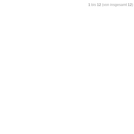
1
bis
12
(von insgesamt
12
)