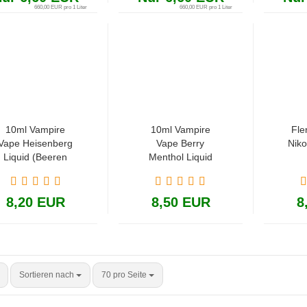
660,00 EUR pro 1 Liter
660,00 EUR pro 1 Liter
10ml Vampire
10ml Vampire
Fle
Vape Heisenberg
Vape Berry
Niko
Liquid (Beeren
Menthol Liquid
Menthol)
(Beeren Menthol)
8,20 EUR
8,50 EUR
8
Sortieren nach
70 pro Seite