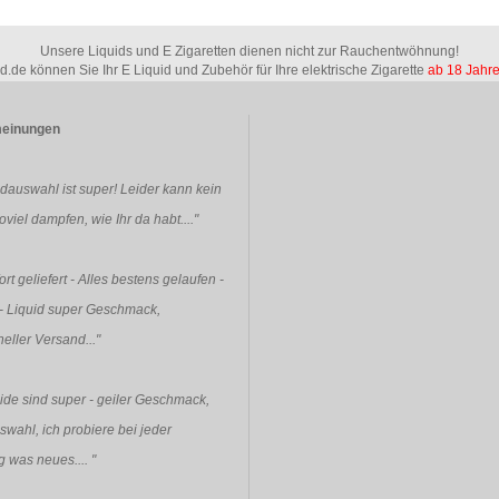
Unsere Liquids und E Zigaretten dienen nicht zur Rauchentwöhnung!
id.de können Sie Ihr E Liquid und Zubehör für Ihre elektrische Zigarette
ab 18 Jahr
einungen
idauswahl ist super! Leider kann kein
viel dampfen, wie Ihr da habt...."
rt geliefert - Alles bestens gelaufen -
- Liquid super Geschmack,
eller Versand..."
ide sind super - geiler Geschmack,
swahl, ich probiere bei jeder
g was neues....
"