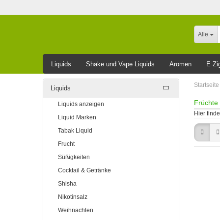
Alle
Liquids
Shake und Vape Liquids
Aromen
E Zi
Leider ausverkauft
Startseite
Liquids
Früchte 
Liquids anzeigen
Hier find
Liquid Marken
Tabak Liquid
Frucht
Süßigkeiten
Cocktail & Getränke
Shisha
Nikotinsalz
Weihnachten