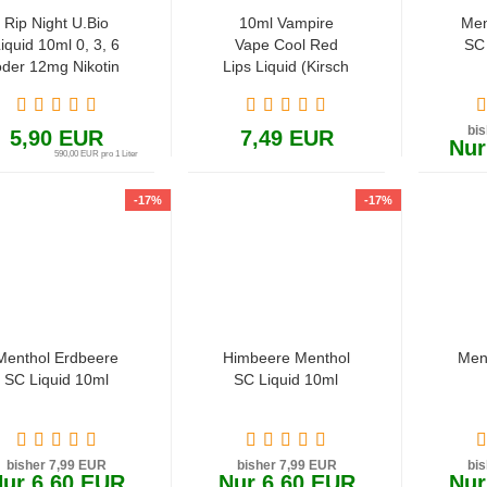
Rip Night U.Bio
10ml Vampire
Men
iquid 10ml 0, 3, 6
Vape Cool Red
SC 
oder 12mg Nikotin
Lips Liquid (Kirsch
(Beeren, Minze
Menthol)
und Menthol)
bi
5,90 EUR
7,49 EUR
Nur
590,00 EUR pro 1 Liter
-17%
-17%
Menthol Erdbeere
Himbeere Menthol
Ment
SC Liquid 10ml
SC Liquid 10ml
bisher 7,99 EUR
bisher 7,99 EUR
bi
ur 6,60 EUR
Nur 6,60 EUR
Nur