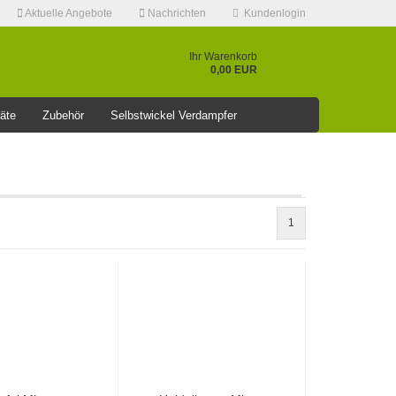
Aktuelle Angebote
Nachrichten
Kundenlogin
Ihr Warenkorb
0,00 EUR
äte
Zubehör
Selbstwickel Verdampfer
❤️️⭐AKTUELLE RABATT AKTION >>⭐❤️️
1
Konto erstellen
Passwort vergessen?