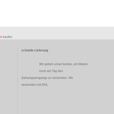
en
kaufen
schnelle Lieferung
Wir geben unser bestes, um Waren
noch am Tag des
Zahlungseingangs zu versenden. Wir
versenden mit DHL.