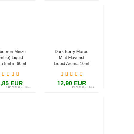
beeren Minze
Dark Berry Maroc
mbie) Liquid
Mint Flavorist
a 5ml in 60ml
Liquid Aroma 10ml
Flasche
/ 60ml
(Fruchtkaugummi,
Minze, Zitrone und
2,85 EUR
12,90 EUR
Beeren)
1.285,00 EUR pro 1 Liter
860,00 EUR pro Stück