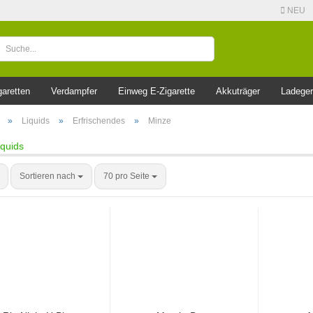
NEU
garetten
Verdampfer
Einweg E-Zigarette
Akkuträger
Ladeger
»
Liquids
»
Erfrischendes
»
Minze
iquids
Sortieren nach
70 pro Seite