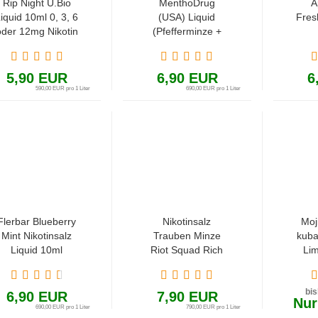
Rip Night U.Bio
MenthoDrug
A
iquid 10ml 0, 3, 6
(USA) Liquid
Fres
oder 12mg Nikotin
(Pfefferminze +
(Beeren, Minze
Menthol)
und Menthol)
5,90 EUR
6,90 EUR
6
590,00 EUR pro 1 Liter
690,00 EUR pro 1 Liter
Flerbar Blueberry
Nikotinsalz
Moj
Mint Nikotinsalz
Trauben Minze
kuba
Liquid 10ml
Riot Squad Rich
Lim
Black Grape Liquid
Roh
10ml
bi
6,90 EUR
7,90 EUR
Nur
690,00 EUR pro 1 Liter
790,00 EUR pro 1 Liter