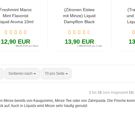
Freshmint Maroc
(Zitronen Eistee
(Tr
Mint Flavorist
mit Minze) Liquid
und 
iquid Aroma 10ml
Dampflion Black
Liq
/ 60ml
Queen Aroma
Blac
(Fruchtkaugummi,
10ml Checkmate
10m
Minze und
Shake & Vape
Sh
12,90 EUR
13,90 EUR
1
Frische)
860,00 EUR pro Stück
1.390,00 EUR pro 1 Liter
Sortieren nach
70 pro Seite
1
bis
16
(von insgesamt
16
)
n Minze bereits von Kaugummis, Minze Tee oder von Zahnpasta. Die Frische kommt 
 auf. Auch in Liquids wird Minze sehr häufig genutzt.