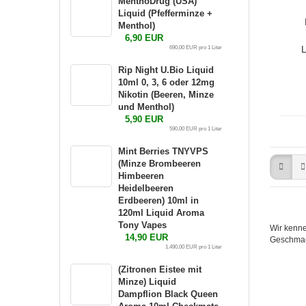
MenthoDrug (USA)
Liquid (Pfefferminze +
Menthol)
6,90 EUR
L
690,00 EUR pro 1 Liter
Rip Night U.Bio Liquid
10ml 0, 3, 6 oder 12mg
Nikotin (Beeren, Minze
und Menthol)
5,90 EUR
590,00 EUR pro 1 Liter
Mint Berries TNYVPS
(Minze Brombeeren
Himbeeren
Heidelbeeren
Erdbeeren) 10ml in
120ml Liquid Aroma
Tony Vapes
Wir kenne
14,90 EUR
Geschmack
1.490,00 EUR pro 1 Liter
(Zitronen Eistee mit
Minze) Liquid
Dampflion Black Queen