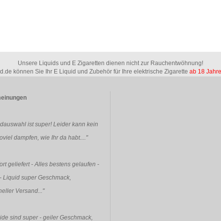
Unsere Liquids und E Zigaretten dienen nicht zur Rauchentwöhnung!
id.de können Sie Ihr E Liquid und Zubehör für Ihre elektrische Zigarette
ab 18 Jahr
einungen
idauswahl ist super! Leider kann kein
viel dampfen, wie Ihr da habt...."
rt geliefert - Alles bestens gelaufen -
- Liquid super Geschmack,
eller Versand..."
ide sind super - geiler Geschmack,