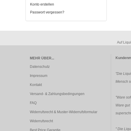
Konto erstellen
Passwort vergessen?
Auf Liqu
Kundenm
MEHR ÜBER...
Datenschutz
"Die Liqu
Impressum
Mensch so
Kontakt
Versand- & Zahlungsbedingungen
"Ware sofo
FAQ
Ware gut 
Widerrufsrecht & Muster-Widerrufsformular
superschn
Widerrufsrecht
"
Die Liqu
Best Price Garantie