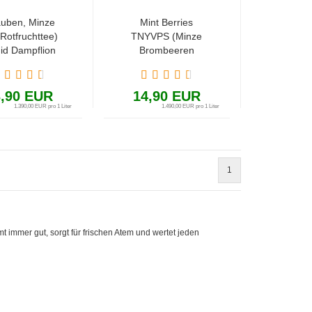
auben, Minze
Mint Berries
Rotfruchttee)
TNYVPS (Minze
uid Dampflion
Brombeeren
k Rock Aroma
Himbeeren
l Checkmate
Heidelbeeren
ake & Vape
Erdbeeren) 10ml
3,90 EUR
14,90 EUR
in 120ml Liquid
1.390,00 EUR pro 1 Liter
1.490,00 EUR pro 1 Liter
Aroma Tony Vapes
1
immer gut, sorgt für frischen Atem und wertet jeden