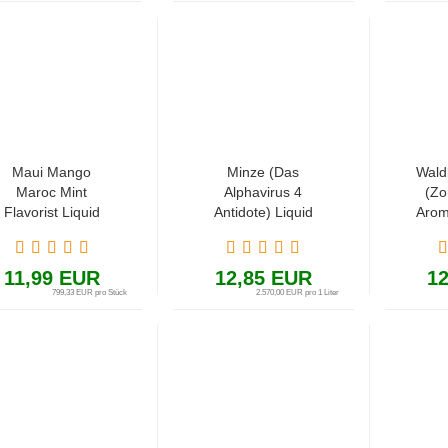
Maui Mango
Minze (Das
Wald
Maroc Mint
Alphavirus 4
(Zo
Flavorist Liquid
Antidote) Liquid
Arom
roma 10ml / 60ml
Aroma 5ml in 60ml
(Fruchtkaugummi,
Flasche
Minze, Zitrone,
11,99 EUR
12,85 EUR
1
Ananas und
799,33 EUR pro Stück
2.570,00 EUR pro 1 Liter
Mango)