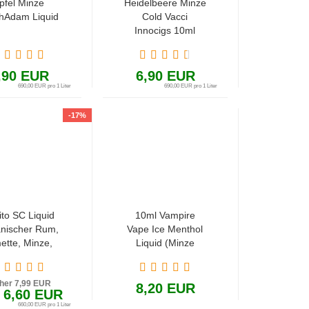
pfel Minze
Heidelbeere Minze
hAdam Liquid
Cold Vacci
Innocigs 10ml
Liquid Flüssigkeit
,90 EUR
6,90 EUR
690,00 EUR pro 1 Liter
690,00 EUR pro 1 Liter
-17%
ito SC Liquid
10ml Vampire
nischer Rum,
Vape Ice Menthol
ette, Minze,
Liquid (Minze
rzucker und
Menthol)
Soda
sher 7,99 EUR
8,20 EUR
 6,60 EUR
660,00 EUR pro 1 Liter