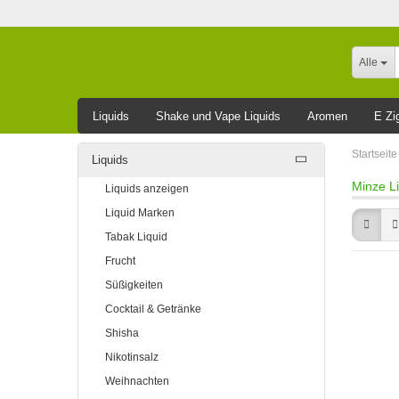
Alle
Liquids
Shake und Vape Liquids
Aromen
E Zi
Leider ausverkauft
Startseite
Liquids
Minze L
Liquids anzeigen
Liquid Marken
Tabak Liquid
Frucht
Süßigkeiten
Cocktail & Getränke
Shisha
Nikotinsalz
Weihnachten