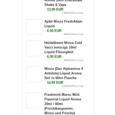
Aroma 10ml Checkmate
Shake & Vape
13,90 EUR
1.390,00 EUR pro 1 Liter
Apfel Minze FreshAdam
Liquid
6,90 EUR
690,00 EUR pro 1 Liter
Heidelbeere Minze Cold
Vacci Innocigs 10ml
Liquid Flüssigkeit
6,90 EUR
690,00 EUR pro 1 Liter
Minze (Das Alphavirus 4
Antidote) Liquid Aroma
5ml in 60ml Flasche
12,85 EUR
2.570,00 EUR pro 1 Liter
Freshmint Maroc Mint
Flavorist Liquid Aroma
10ml / 60ml
(Fruchtkaugummi,
Minze und Frische)