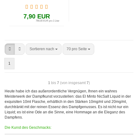
7,90 EUR
790,00 EUR pro 1 Liter
Sortieren nach
70 pro Seite
1
1
bis
7
(von insgesamt
7
)
Heute habe ich das außerordentliche Vergnügen, Ihnen ein wahres
Meisterwerk der Dampfkunst vorzustellen: das El Minto NicSalt Liquid in der
exquisiten 10ml Flasche, erhältlich in den Stärken 10mg/ml und 20mg/ml,
durchtränkt mit der reinen Essenz des Dampfgenusses. Es ist nicht nur ein
Liquid; es ist eine Ode an die Sinne, eine Hommage an die Eleganz des
Dampfens.
Die Kunst des Geschmacks: