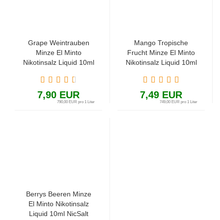
Grape Weintrauben
Mango Tropische
Minze El Minto
Frucht Minze El Minto
Nikotinsalz Liquid 10ml
Nikotinsalz Liquid 10ml
NicSalt
NicSalt
7,90 EUR
7,49 EUR
790,00 EUR pro 1 Liter
749,00 EUR pro 1 Liter
Berrys Beeren Minze
El Minto Nikotinsalz
Liquid 10ml NicSalt