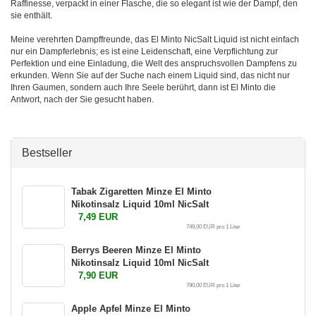
Raffinesse, verpackt in einer Flasche, die so elegant ist wie der Dampf, den
sie enthält.
Meine verehrten Dampffreunde, das El Minto NicSalt Liquid ist nicht einfach
nur ein Dampferlebnis; es ist eine Leidenschaft, eine Verpflichtung zur
Perfektion und eine Einladung, die Welt des anspruchsvollen Dampfens zu
erkunden. Wenn Sie auf der Suche nach einem Liquid sind, das nicht nur
Ihren Gaumen, sondern auch Ihre Seele berührt, dann ist El Minto die
Antwort, nach der Sie gesucht haben.
Bestseller
Tabak Zigaretten Minze El Minto
Nikotinsalz Liquid 10ml NicSalt
7,49 EUR
749,00 EUR pro 1 Liter
Berrys Beeren Minze El Minto
Nikotinsalz Liquid 10ml NicSalt
7,90 EUR
790,00 EUR pro 1 Liter
Apple Apfel Minze El Minto