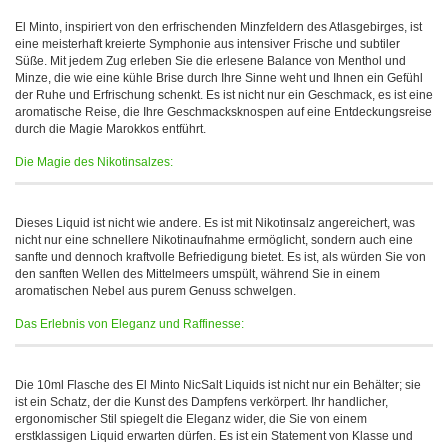
El Minto, inspiriert von den erfrischenden Minzfeldern des Atlasgebirges, ist
eine meisterhaft kreierte Symphonie aus intensiver Frische und subtiler
Süße. Mit jedem Zug erleben Sie die erlesene Balance von Menthol und
Minze, die wie eine kühle Brise durch Ihre Sinne weht und Ihnen ein Gefühl
der Ruhe und Erfrischung schenkt. Es ist nicht nur ein Geschmack, es ist eine
aromatische Reise, die Ihre Geschmacksknospen auf eine Entdeckungsreise
durch die Magie Marokkos entführt.
Die Magie des Nikotinsalzes:
Dieses Liquid ist nicht wie andere. Es ist mit Nikotinsalz angereichert, was
nicht nur eine schnellere Nikotinaufnahme ermöglicht, sondern auch eine
sanfte und dennoch kraftvolle Befriedigung bietet. Es ist, als würden Sie von
den sanften Wellen des Mittelmeers umspült, während Sie in einem
aromatischen Nebel aus purem Genuss schwelgen.
Das Erlebnis von Eleganz und Raffinesse:
Die 10ml Flasche des El Minto NicSalt Liquids ist nicht nur ein Behälter; sie
ist ein Schatz, der die Kunst des Dampfens verkörpert. Ihr handlicher,
ergonomischer Stil spiegelt die Eleganz wider, die Sie von einem
erstklassigen Liquid erwarten dürfen. Es ist ein Statement von Klasse und