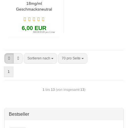
18mg/ml
Geschmacksneutral
6,00 EUR
600,00 EUR pro 1 Liter
Sortieren nach
70 pro Seite
1
1
bis
13
(von insgesamt
13
)
Bestseller