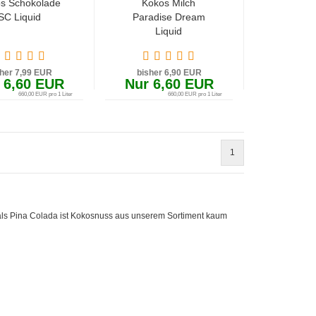
s Schokolade
Kokos Milch
SC Liquid
Paradise Dream
Liquid
sher 7,99 EUR
bisher 6,90 EUR
 6,60 EUR
Nur 6,60 EUR
660,00 EUR pro 1 Liter
660,00 EUR pro 1 Liter
1
als Pina Colada ist Kokosnuss aus unserem Sortiment kaum