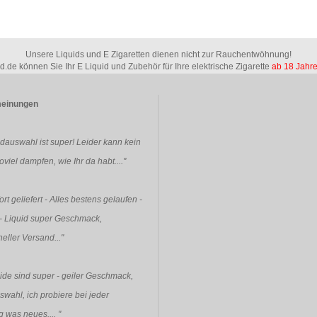
Unsere Liquids und E Zigaretten dienen nicht zur Rauchentwöhnung!
id.de können Sie Ihr E Liquid und Zubehör für Ihre elektrische Zigarette
ab 18 Jahr
einungen
idauswahl ist super! Leider kann kein
viel dampfen, wie Ihr da habt...."
rt geliefert - Alles bestens gelaufen -
- Liquid super Geschmack,
eller Versand..."
ide sind super - geiler Geschmack,
swahl, ich probiere bei jeder
g was neues....
"