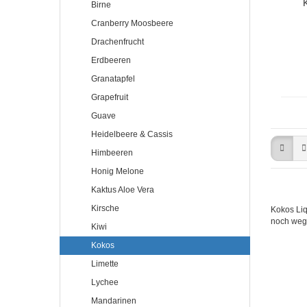
Birne
Cranberry Moosbeere
Drachenfrucht
Erdbeeren
Granatapfel
Grapefruit
Guave
Heidelbeere & Cassis
Himbeeren
Honig Melone
Kaktus Aloe Vera
Kirsche
Kokos Liq
noch weg
Kiwi
Kokos
Limette
Lychee
Mandarinen