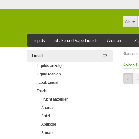
Alle
Liquids
Shake und Vape Liquids
Aromen
E Zi
Leider ausverkauft
Startseite
Liquids
Kokos Li
Liquids anzeigen
Liquid Marken
Tabak Liquid
Frucht
Frucht anzeigen
Ananas
Apfel
Aprikose
Bananen