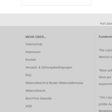
Auf Liqu
Kundenm
MEHR ÜBER...
Datenschutz
"Die Liqu
Impressum
Mensch so
Kontakt
Versand- & Zahlungsbedingungen
"Ware sofo
FAQ
Ware gut 
Widerrufsrecht & Muster-Widerrufsformular
superschn
Widerrufsrecht
"
Die Liqu
Best Price Garantie
größte Au
AGB
Bestellun