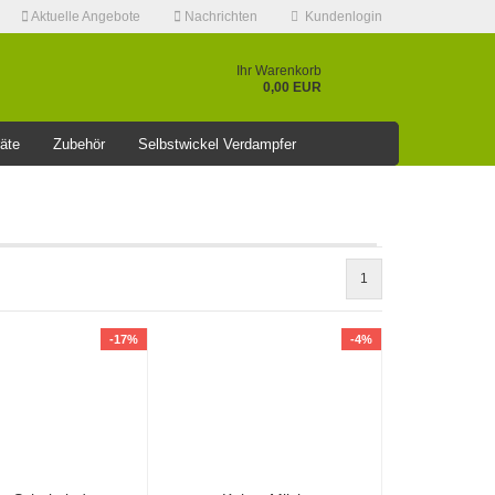
Aktuelle Angebote
Nachrichten
Kundenlogin
Ihr Warenkorb
0,00 EUR
äte
Zubehör
Selbstwickel Verdampfer
❤️️⭐AKTUELLE RABATT AKTION >>⭐❤️️
1
Konto erstellen
Passwort vergessen?
-17%
-4%