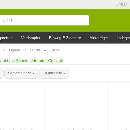
NEU
garetten
Verdampfer
Einweg E-Zigarette
Akkuträger
Ladeger
»
Liquids
»
Frucht
»
Kokos
quid mit Schokolade oder Cocktail
Sortieren nach
70 pro Seite