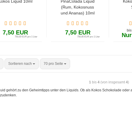
Kokos Liquid 10ml
PinaColada Liquid
Koko
(Rum, Kokosnuss
und Ananas) 10ml
bi
7,50 EUR
7,50 EUR
Nur
750,00 EUR pro 1 Liter
750,00 EUR pro 1 Liter
Sortieren nach
70 pro Seite
1
bis
4
(von insgesamt
4
)
uid gehört zu den Geheimtipps unter den Liquids. Ob als Kokos Schokolade oder 
zudenken.