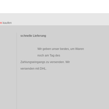
en
kaufen
schnelle Lieferung
Wir geben unser bestes, um Waren
noch am Tag des
Zahlungseingangs zu versenden. Wir
versenden mit DHL.