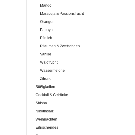
Mango
Maracuja & Passionsfrucht
Orangen
Papaya
Pfirsich
Pflaumen & Zwetschgen
Vanille
Waldfrucht
Wassermelone
Zitrone
Süßigkeiten
Cocktail & Getränke
Shisha
Nikotinsalz
Weihnachten
Erfrischendes