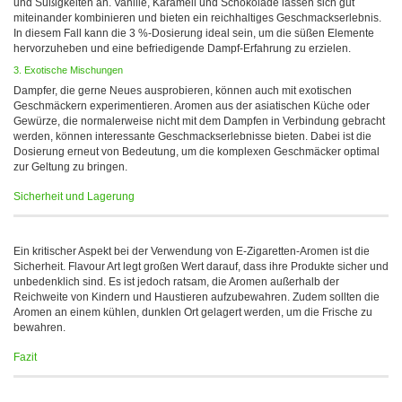
und Süßigkeiten an. Vanille, Karamell und Schokolade lassen sich gut
miteinander kombinieren und bieten ein reichhaltiges Geschmackserlebnis.
In diesem Fall kann die 3 %-Dosierung ideal sein, um die süßen Elemente
hervorzuheben und eine befriedigende Dampf-Erfahrung zu erzielen.
3. Exotische Mischungen
Dampfer, die gerne Neues ausprobieren, können auch mit exotischen
Geschmäckern experimentieren. Aromen aus der asiatischen Küche oder
Gewürze, die normalerweise nicht mit dem Dampfen in Verbindung gebracht
werden, können interessante Geschmackserlebnisse bieten. Dabei ist die
Dosierung erneut von Bedeutung, um die komplexen Geschmäcker optimal
zur Geltung zu bringen.
Sicherheit und Lagerung
Ein kritischer Aspekt bei der Verwendung von E-Zigaretten-Aromen ist die
Sicherheit. Flavour Art legt großen Wert darauf, dass ihre Produkte sicher und
unbedenklich sind. Es ist jedoch ratsam, die Aromen außerhalb der
Reichweite von Kindern und Haustieren aufzubewahren. Zudem sollten die
Aromen an einem kühlen, dunklen Ort gelagert werden, um die Frische zu
bewahren.
Fazit