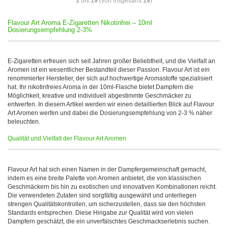
1
bis
19
(von insgesamt
19
)
Flavour Art Aroma E-Zigaretten Nikotinfrei – 10ml
Dosierungsempfehlung 2-3%
E-Zigaretten erfreuen sich seit Jahren großer Beliebtheit, und die Vielfalt an
Aromen ist ein wesentlicher Bestandteil dieser Passion. Flavour Art ist ein
renommierter Hersteller, der sich auf hochwertige Aromastoffe spezialisiert
hat. Ihr nikotinfreies Aroma in der 10ml-Flasche bietet Dampfern die
Möglichkeit, kreative und individuell abgestimmte Geschmäcker zu
entwerfen. In diesem Artikel werden wir einen detaillierten Blick auf Flavour
Art Aromen werfen und dabei die Dosierungsempfehlung von 2-3 % näher
beleuchten.
Qualität und Vielfalt der Flavour Art Aromen
Flavour Art hat sich einen Namen in der Dampfergemeinschaft gemacht,
indem es eine breite Palette von Aromen anbietet, die von klassischen
Geschmäckern bis hin zu exotischen und innovativen Kombinationen reicht.
Die verwendeten Zutaten sind sorgfältig ausgewählt und unterliegen
strengen Qualitätskontrollen, um sicherzustellen, dass sie den höchsten
Standards entsprechen. Diese Hingabe zur Qualität wird von vielen
Dampfern geschätzt, die ein unverfälschtes Geschmackserlebnis suchen.