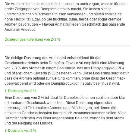
Die Aromen sind nicht nur nikotinfrei, sondern auch vegan, was sie für eine
breite Zielgruppe von Dampfern attraktiv macht. Sie lassen sich in
unterschiedlichen Mischverhältnissen verwenden und bieten somit eine
hohe Flexibilität. Egal, ob Sie fruchtige, süße, herbe oder sogar cremige
Aromen bevorzugen – Flavour Art hat für jeden Geschmack das passende
Aroma im Angebot.
Dosierungsempfehlung von 2-3 %
Die richtige Dosierung des Aromas ist entscheidend für das
Geschmackserlebnis beim Dampfen. Flavour Art empfiehlt eine Mischung
von 2-3 % des Aromas in einem Basisliquid, das aus Propylenglykol (PG)
und pflanzlichem Glycerin (VG) bestehen kann. Diese Dosierung sorgt dafür,
dass die Aromen optimal zur Geltung kommen, ohne dass der Geschmack
überwältigend wird oder die Dampfproduktion negativ beeinflusst wird.
1. Dosierung von 2 %
Eine Dosierung von 2 % ist ideal für Dampfer, die einen subtilen, aber klar
erkennbaren Geschmack wünschen. Diese Dosierung eignet sich
hervorragend für komplexe Aromen oder Mischungen, bei denen die
einzelnen Geschmacksnoten harmonisch zusammenkommen sollen. Viele
Dampfer berichten von einer angenehmen Balance zwischen dem Aroma
und der Neigung des Liquids.
2. Dosierung von 3 %