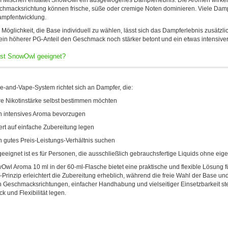
Mischen entfaltet SnowOwl ein ausgewogenes Dampferlebnis. Die Aromen wirken kl
hmacksrichtung können frische, süße oder cremige Noten dominieren. Viele Dam
ampfentwicklung.
 Möglichkeit, die Base individuell zu wählen, lässt sich das Dampferlebnis zusätzl
in höherer PG-Anteil den Geschmack noch stärker betont und ein etwas intensivere
ist SnowOwl geeignet?
-and-Vape-System richtet sich an Dampfer, die:
re Nikotinstärke selbst bestimmen möchten
n intensives Aroma bevorzugen
rt auf einfache Zubereitung legen
n gutes Preis-Leistungs-Verhältnis suchen
eeignet ist es für Personen, die ausschließlich gebrauchsfertige Liquids ohne ei
wl Aroma 10 ml in der 60-ml-Flasche bietet eine praktische und flexible Lösung f
Prinzip erleichtert die Zubereitung erheblich, während die freie Wahl der Base und
n Geschmacksrichtungen, einfacher Handhabung und vielseitiger Einsetzbarkeit stellt
 und Flexibilität legen.