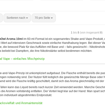
Sortieren nach
70 pro Seite
1
bis
8
(von insgesamt
8
)
Owl Aroma 10ml
im 60-ml-Format ist ein sogenanntes Shake-and-Vape-Produkt, das
 Wert auf intensiven Geschmack sowie einfache Handhabung legen. Bei dieser Vari
, die bewusst Platz für das Auffüllen mit Base und – falls gewünscht – Nikotinshots 
 beliebt bei Dampfern, die ihre Nikotinstärke selbst bestimmen möchten.
d Vape – einfaches Mischprinzip
-and-Vape-Prinzip ist unkompliziert aufgebaut. Die Flasche enthält bereits die 
gen notwendig sind. Der Nutzer füllt lediglich die gewünschte Menge Base oder N
end wird die Flasche kräftig geschüttelt, damit sich das Aroma gleichmäßig mit der B
 Fällen kann das Liquid bereits nach kurzer Zeit verwendet werden. Manche Geschma
h die Aromen vollständig entfalten. Der Vorteil liegt klar auf der Hand: Man spart 
in individuell abgestimmtes Endprodukt.
ksvielfalt und Aromaintensität