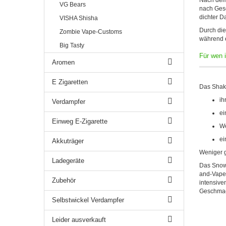
Nach dem 
VG Bears
nach Gesc
dichter D
VISHA Shisha
Durch die
Zombie Vape-Customs
während e
Big Tasty
Für wen 
Aromen
E Zigaretten
Das Shake
ih
Verdampfer
ei
Einweg E-Zigarette
We
ei
Akkuträger
Weniger g
Ladegeräte
Das SnowO
and-Vape-
Zubehör
intensive
Geschmack
Selbstwickel Verdampfer
Leider ausverkauft