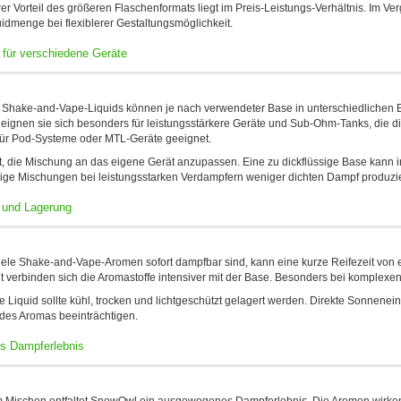
er Vorteil des größeren Flaschenformats liegt im Preis-Leistungs-Verhältnis. Im Ver
idmenge bei flexiblerer Gestaltungsmöglichkeit.
 für verschiedene Geräte
hake-and-Vape-Liquids können je nach verwendeter Base in unterschiedlichen E-
eignen sie sich besonders für leistungsstärkere Geräte und Sub-Ohm-Tanks, die 
für Pod-Systeme oder MTL-Geräte geeignet.
st, die Mischung an das eigene Gerät anzupassen. Eine zu dickflüssige Base kann
ige Mischungen bei leistungsstarken Verdampfern weniger dichten Dampf produzi
t und Lagerung
ele Shake-and-Vape-Aromen sofort dampfbar sind, kann eine kurze Reifezeit vo
it verbinden sich die Aromastoffe intensiver mit der Base. Besonders bei komple
ge Liquid sollte kühl, trocken und lichtgeschützt gelagert werden. Direkte Sonnen
t des Aromas beeinträchtigen.
es Dampferlebnis