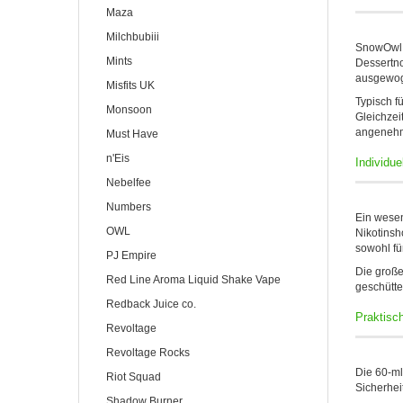
Maza
Milchbubiii
SnowOwl s
Mints
Dessertno
ausgewog
Misfits UK
Typisch f
Monsoon
Gleichzei
angenehm
Must Have
n'Eis
Individue
Nebelfee
Numbers
Ein wesen
OWL
Nikotinsh
sowohl fü
PJ Empire
Die große
Red Line Aroma Liquid Shake Vape
geschütte
Redback Juice co.
Praktisc
Revoltage
Revoltage Rocks
Die 60-ml-
Riot Squad
Sicherheit
Shadow Burner