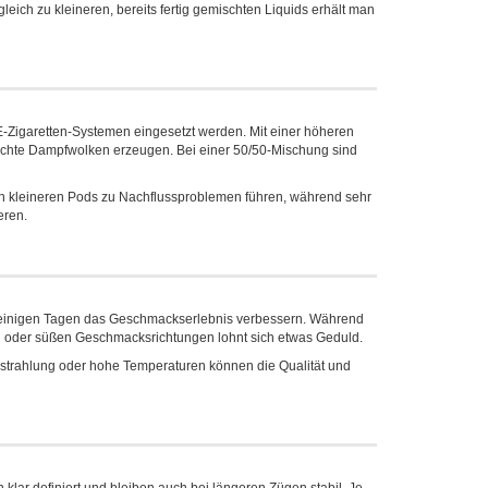
gleich zu kleineren, bereits fertig gemischten Liquids erhält man
Zigaretten-Systemen eingesetzt werden. Mit einer höheren
dichte Dampfwolken erzeugen. Bei einer 50/50-Mischung sind
 in kleineren Pods zu Nachflussproblemen führen, während sehr
eren.
n einigen Tagen das Geschmackserlebnis verbessern. Während
xen oder süßen Geschmacksrichtungen lohnt sich etwas Geduld.
einstrahlung oder hohe Temperaturen können die Qualität und