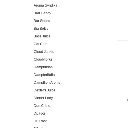
Aroma Syndikat
Bad Candy
Bar Series
Big Bottle
Boss Juice
Cat Club
Cloud Junkie
Cloudworks
Dampfdidas
Dampferlädla
Dampflion Aromen
Dexter's Juice
Dinner Lady
Don Cristo
Dr. Fog
Dr. Frost