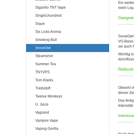
Ein weiter
Sigarillo TNT Vape
mehr Liqu
Single1hundred
Geeignet
Sique
Six Licks Aroma
SnowOwl S
Smoking Bull
VG-Basis 
sie auch 
SnowOwl
Wichtig i
Steamshot
dünnflüss
Summer Tea
Reifezei
TNYVPS
Tom Klarks
Obwohl vi
Treibstoff
dieser Ze
Twelve Monkeys
Das ferti
U. Juice
Intensitä
Vagrand
Intensiv
Vampire Vape
Vaping Gorilla