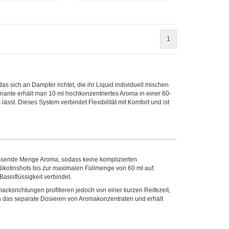
1
 sich an Dampfer richtet, die ihr Liquid individuell mischen
ante erhält man 10 ml hochkonzentriertes Aroma in einer 60-
lässt. Dieses System verbindet Flexibilität mit Komfort und ist
passende Menge Aroma, sodass keine komplizierten
ikotinshots bis zur maximalen Füllmenge von 60 ml auf.
asisflüssigkeit verbindet.
cksrichtungen profitieren jedoch von einer kurzen Reifezeit,
sich das separate Dosieren von Aromakonzentraten und erhält