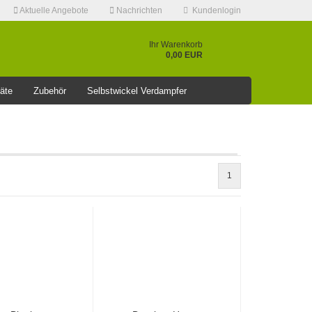
Aktuelle Angebote
Nachrichten
Kundenlogin
Ihr Warenkorb
0,00 EUR
äte
Zubehör
Selbstwickel Verdampfer
❤️️⭐AKTUELLE RABATT AKTION >>⭐❤️️
1
Konto erstellen
Passwort vergessen?