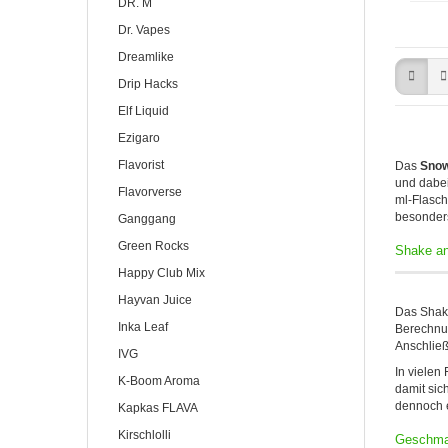
DR. M
Dr. Vapes
Dreamlike
Drip Hacks
Elf Liquid
Ezigaro
Flavorist
Das
Snow
und dabei
Flavorverse
ml-Flasche
besonders
Ganggang
Green Rocks
Shake an
Happy Club Mix
Hayvan Juice
Das Shake
Inka Leaf
Berechnun
Anschließ
IVG
In vielen
K-Boom Aroma
damit sic
dennoch e
Kapkas FLAVA
Kirschlolli
Geschmac