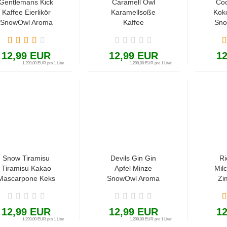
Gentlemans Kick
Caramell Owl
Coc
Kaffee Eierlikör
Karamellsoße
Kok
SnowOwl Aroma
Kaffee
Sno
10ml-in-60ml
Vanillepudding
10
SnowOwl Aroma
10ml-in-60ml
12,99 EUR
12,99 EUR
1
1.299,00 EUR pro 1 Liter
1.299,00 EUR pro 1 Liter
Snow Tiramisu
Devils Gin Gin
Ri
Tiramisu Kakao
Apfel Minze
Mil
Mascarpone Keks
SnowOwl Aroma
Zi
Amaretto
10ml-in-60ml
Aro
SnowOwl Aroma
10ml-in-60ml
12,99 EUR
12,99 EUR
1
1.299,00 EUR pro 1 Liter
1.299,00 EUR pro 1 Liter