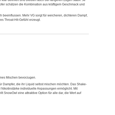
ar definiert und bleiben auch bei längeren Zügen stabil. Je
pfer schätzen die Kombination aus kräftigem Geschmack und
ich beeinflussen. Mehr VG sorgt für weicheren, dichteren Dampf,
s Throat-Hit-Gefühl erzeugt.
genes Mischen bevorzugen.
ür Dampfer, die ihr Liquid selbst mischen möchten. Das Shake-
 Nikotinstärke individuelle Anpassungen ermöglicht. Mit
 SnowOwl eine attraktive Option für alle dar, die Wert auf