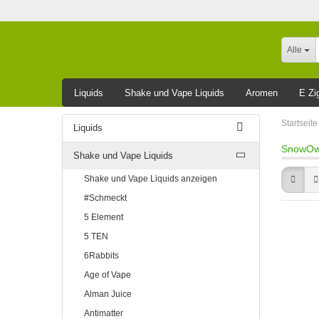
Alle
Liquids
Shake und Vape Liquids
Aromen
E Zi
Leider ausverkauft
Startseite
Liquids
SnowOwl
Shake und Vape Liquids
Shake und Vape Liquids anzeigen
#Schmeckt
5 Element
5 TEN
6Rabbits
Age of Vape
Alman Juice
Antimatter