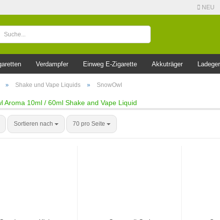
NEU
garetten
Verdampfer
Einweg E-Zigarette
Akkuträger
Ladeger
»
Shake und Vape Liquids
»
SnowOwl
 Aroma 10ml / 60ml Shake and Vape Liquid
Sortieren nach
70 pro Seite