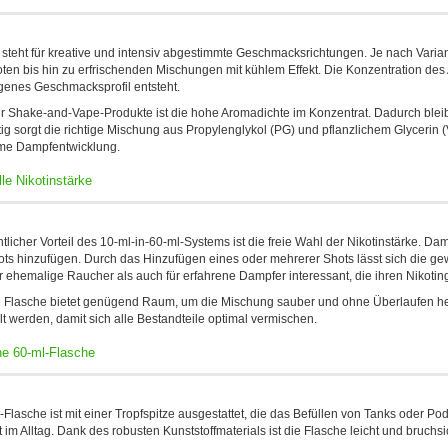
teht für kreative und intensiv abgestimmte Geschmacksrichtungen. Je nach Varia
ten bis hin zu erfrischenden Mischungen mit kühlem Effekt. Die Konzentration des 
enes Geschmacksprofil entsteht.
ür Shake-and-Vape-Produkte ist die hohe Aromadichte im Konzentrat. Dadurch blei
tig sorgt die richtige Mischung aus Propylenglykol (PG) und pflanzlichem Glycerin
e Dampfentwicklung.
lle Nikotinstärke
tlicher Vorteil des 10-ml-in-60-ml-Systems ist die freie Wahl der Nikotinstärke. Da
ots hinzufügen. Durch das Hinzufügen eines oder mehrerer Shots lässt sich die ge
r ehemalige Raucher als auch für erfahrene Dampfer interessant, die ihren Nikotin
 Flasche bietet genügend Raum, um die Mischung sauber und ohne Überlaufen herz
lt werden, damit sich alle Bestandteile optimal vermischen.
he 60-ml-Flasche
Flasche ist mit einer Tropfspitze ausgestattet, die das Befüllen von Tanks oder Pods
 im Alltag. Dank des robusten Kunststoffmaterials ist die Flasche leicht und bruchsi