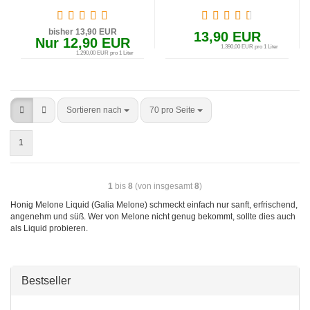
Beeren, Melone und
Dampflion White
ein wenig Kühle)
Queen Aroma 10ml
bisher 13,90 EUR
Checkmate 10 in
13,90 EUR
Nur 12,90 EUR
120ml
1.390,00 EUR pro 1 Liter
1.290,00 EUR pro 1 Liter
Sortieren nach
70 pro Seite
1
1
bis
8
(von insgesamt
8
)
Honig Melone Liquid (Galia Melone) schmeckt einfach nur sanft, erfrischend,
angenehm und süß. Wer von Melone nicht genug bekommt, sollte dies auch
als Liquid probieren.
Bestseller