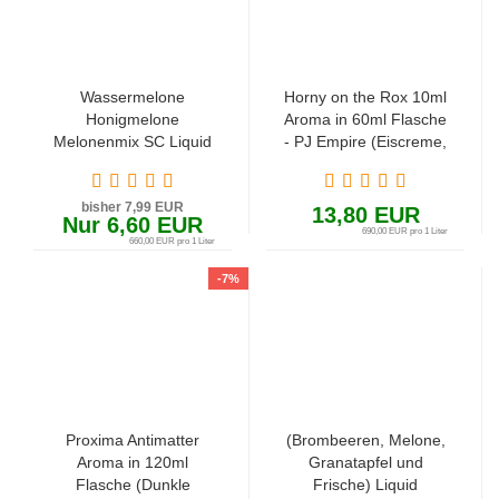
Wassermelone
Horny on the Rox 10ml
Honigmelone
Aroma in 60ml Flasche
Melonenmix SC Liquid
- PJ Empire (Eiscreme,
Lychee und
Honigmelone)
bisher 7,99 EUR
13,80 EUR
Nur 6,60 EUR
690,00 EUR pro 1 Liter
660,00 EUR pro 1 Liter
-7%
Proxima Antimatter
(Brombeeren, Melone,
Aroma in 120ml
Granatapfel und
Flasche (Dunkle
Frische) Liquid