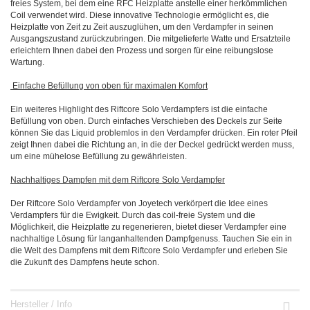
freies System, bei dem eine RFC Heizplatte anstelle einer herkömmlichen
Coil verwendet wird. Diese innovative Technologie ermöglicht es, die
Heizplatte von Zeit zu Zeit auszuglühen, um den Verdampfer in seinen
Ausgangszustand zurückzubringen. Die mitgelieferte Watte und Ersatzteile
erleichtern Ihnen dabei den Prozess und sorgen für eine reibungslose
Wartung.
Einfache Befüllung von oben für maximalen Komfort
Ein weiteres Highlight des Riftcore Solo Verdampfers ist die einfache
Befüllung von oben. Durch einfaches Verschieben des Deckels zur Seite
können Sie das Liquid problemlos in den Verdampfer drücken. Ein roter Pfeil
zeigt Ihnen dabei die Richtung an, in die der Deckel gedrückt werden muss,
um eine mühelose Befüllung zu gewährleisten.
Nachhaltiges Dampfen mit dem Riftcore Solo Verdampfer
Der Riftcore Solo Verdampfer von Joyetech verkörpert die Idee eines
Verdampfers für die Ewigkeit. Durch das coil-freie System und die
Möglichkeit, die Heizplatte zu regenerieren, bietet dieser Verdampfer eine
nachhaltige Lösung für langanhaltenden Dampfgenuss. Tauchen Sie ein in
die Welt des Dampfens mit dem Riftcore Solo Verdampfer und erleben Sie
die Zukunft des Dampfens heute schon.
Hersteller / Info