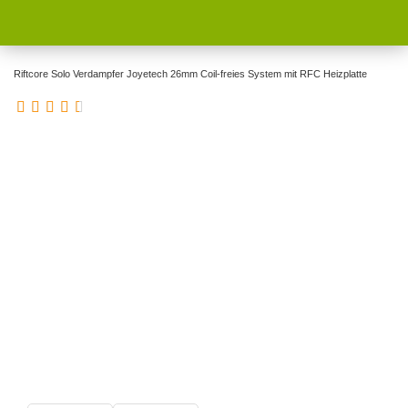
Riftcore Solo Verdampfer Joyetech 26mm Coil-freies System mit RFC Heizplatte