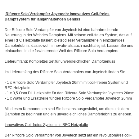
Riftcore Solo Verdampfer Joyetech: Innovatives Coil-freies
Dampfsystem für langanhaltenden Genuss
Der Riftcore Solo Verdampfer von Joyetech ist eine bahnbrechende
Neuerung in der Welt des Dampfens. Mit seinem coil-freien System, das auf
einer RFC Heizplatte basiert, bietet dieser Verdampfer ein einzigartiges
Dampferlebnis, das sowohl innovativ als auch nachhaltig ist. Lassen Sie uns
eintauchen in die faszinierende Welt des Riftcore Solo Verdampfers.
Lieferumfang: Komplettes Set für unvergleichlichen Dampfgenuss
Im Lieferumfang des Riftcore Solo Verdampfers von Joyetech finden Sie:
- 1 x Riftcore Solo Verdampfer Joyetech 26mm mit coil-freiem System und
RFC Heizplatte
- 1 x 0,5 Ohm DL Heizplatte für den Riftcore Solo Verdampfer Joyetech 26mm
- 1 x Watte und Ersatzteile für den Riftcore Solo Verdampfer Joyetech 26mm
Mit diesen Komponenten sind Sie bestens ausgestattet, um direkt mit dem
Dampfen zu beginnen und ein unvergleichliches Dampferlebnis zu erleben.
Innovatives Coil-freies System mit RFC Heizplatte
Der Riftcore Solo Verdampfer von Joyetech setzt auf ein revolutionäres coil-