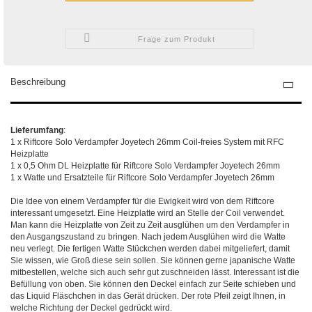
Frage zum Produkt
Beschreibung
Lieferumfang
:
1 x Riftcore Solo Verdampfer Joyetech 26mm Coil-freies System mit RFC
Heizplatte
1 x 0,5 Ohm DL Heizplatte für Riftcore Solo Verdampfer Joyetech 26mm
1 x Watte und Ersatzteile für Riftcore Solo Verdampfer Joyetech 26mm
Die Idee von einem Verdampfer für die Ewigkeit wird von dem Riftcore
interessant umgesetzt. Eine Heizplatte wird an Stelle der Coil verwendet.
Man kann die Heizplatte von Zeit zu Zeit ausglühen um den Verdampfer in
den Ausgangszustand zu bringen. Nach jedem Ausglühen wird die Watte
neu verlegt. Die fertigen Watte Stückchen werden dabei mitgeliefert, damit
Sie wissen, wie Groß diese sein sollen. Sie können gerne japanische Watte
mitbestellen, welche sich auch sehr gut zuschneiden lässt. Interessant ist die
Befüllung von oben. Sie können den Deckel einfach zur Seite schieben und
das Liquid Fläschchen in das Gerät drücken. Der rote Pfeil zeigt Ihnen, in
welche Richtung der Deckel gedrückt wird.