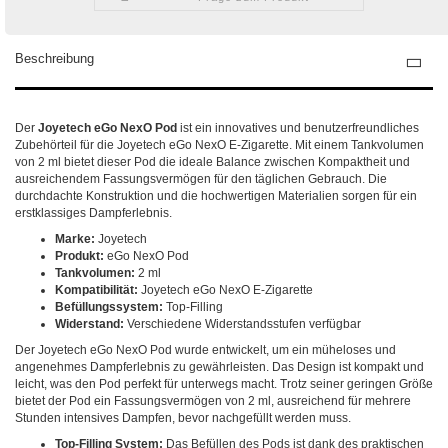
Beschreibung
Der
Joyetech eGo NexO Pod
ist ein innovatives und benutzerfreundliches
Zubehörteil für die Joyetech eGo NexO E-Zigarette. Mit einem Tankvolumen
von 2 ml bietet dieser Pod die ideale Balance zwischen Kompaktheit und
ausreichendem Fassungsvermögen für den täglichen Gebrauch. Die
durchdachte Konstruktion und die hochwertigen Materialien sorgen für ein
erstklassiges Dampferlebnis.
Marke:
Joyetech
Produkt:
eGo NexO Pod
Tankvolumen:
2 ml
Kompatibilität:
Joyetech eGo NexO E-Zigarette
Befüllungssystem:
Top-Filling
Widerstand:
Verschiedene Widerstandsstufen verfügbar
Der Joyetech eGo NexO Pod wurde entwickelt, um ein müheloses und
angenehmes Dampferlebnis zu gewährleisten. Das Design ist kompakt und
leicht, was den Pod perfekt für unterwegs macht. Trotz seiner geringen Größe
bietet der Pod ein Fassungsvermögen von 2 ml, ausreichend für mehrere
Stunden intensives Dampfen, bevor nachgefüllt werden muss.
Top-Filling System:
Das Befüllen des Pods ist dank des praktischen