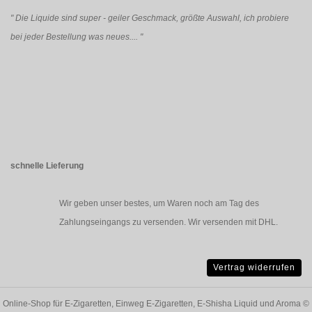
"
Die Liquide sind super - geiler Geschmack, größte Auswahl, ich probiere
bei jeder Bestellung was neues....
"
schnelle Lieferung
Wir geben unser bestes, um Waren noch am Tag des
Zahlungseingangs zu versenden. Wir versenden mit DHL.
Vertrag widerrufen
Online-Shop für E-Zigaretten, Einweg E-Zigaretten, E-Shisha Liquid und Aroma
©