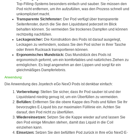
Top-Filling-Systems besonders einfach und sauber. Sie müssen den
Pod nicht entfernen, um ihn aufzufüllen, was den Prozess schnell und
unkompliziert macht.
Transparente Sichtfenster:
Der Pod verfügt über transparente
Seitenfenster, durch die Sie den Liquidstand jederzeit im Blick
behalten können. So vermeiden Sie trockenes Dampfen und können
rechtzeitig nachfüllen.
Leckagesicher:
Die Konstruktion des Pods ist darauf ausgelegt,
Leckagen zu verhindern, sodass Sie den Pod sicher in Ihrer Tasche
oder Ihrem Rucksack transportieren können.
Ergonomisches Mundstück:
Das Mundstück des Pods ist
ergonomisch geformt, um ein komfortables und natürliches Ziehen zu
ermöglichen. Es liegt angenehm an den Lippen und sorgt für ein
gleichmäßiges Dampferlebnis.
Anwendung:
Die Anwendung des Joyetech eGo NexO Pods ist denkbar einfach:
Vorbereitung:
Stellen Sie sicher, dass Ihr Pod sauber ist und der
Liquidstand niedrig genug ist, um ein Überfüllen zu vermeiden.
Befüllen:
Entfernen Sie die obere Kappe des Pods und füllen Sie Ihr
bevorzugtes E-Liquid bis zur maximalen Fülllinie ein. Achten Sie
darauf, den Pod nicht zu überfüllen.
Wiedereinsetzen:
Setzen Sie die Kappe wieder auf und lassen Sie
den Pod einige Minuten stehen, damit das Liquid in die Coil
einziehen kann.
Einsetzen:
Setzen Sie den befüllten Pod zurück in Ihre eGo NexO E-