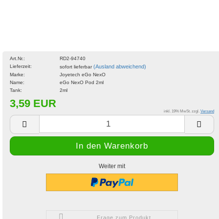
Art.Nr.:
RD2-94740
Lieferzeit:
(Ausland abweichend)
sofort lieferbar
Marke:
Joyetech eGo NexO
Name:
eGo NexO Pod 2ml
Tank:
2ml
3,59 EUR
inkl. 19% MwSt. zzgl.
Versand
Weiter mit
Frage zum Produkt