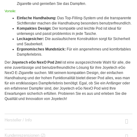
Zigarette und genießen Sie das Dampfen.
Vorteile:
Einfache Handhabung:
Das Top-Filling-System und die transparente
Sichtfenster machen die Handhabung besonders benutzerfreundlich.
Kompaktes Design:
Der kompakte und leichte Pod ist ideal für
unterwegs und passt problemlos in jede Tasche.
Leckagesicher:
Die auslaufsichere Konstruktion sorgt für Sicherheit
und Sauberkeit.
Ergonomisches Mundstück:
Für ein angenehmes und komfortables
Dampferlebnis.
Der
Joyetech eGo NexO Pod 2ml
ist eine ausgezeichnete Wahl für alle, die
eine zuverlässige und benutzerfreundliche Lösung für ihre Joyetech eGo
NexO E-Zigarette suchen. Mit seinem kompakten Design, der einfachen
Handhabung und der hohen Funktionalität bietet dieser Pod alles, was man
für ein erstklassiges Dampferlebnis benötigt. Egal, ob Sie ein Anfänger oder
ein erfahrener Dampfer sind, der Joyetech eGo NexO Pod wird Ihre
Erwartungen sicherlich erfüllen. Probieren Sie es aus und erleben Sie die
Qualität und Innovation von Joyetech!
Hersteller / Info
Kundenrezensionen (2)