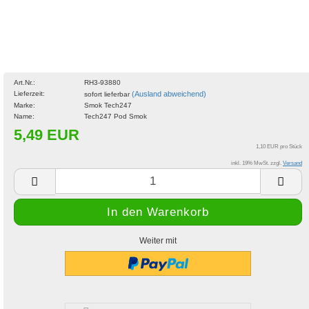
Art.Nr.:
RH3-93880
Lieferzeit:
(Ausland abweichend)
sofort lieferbar
Marke:
Smok Tech247
Name:
Tech247 Pod Smok
5,49 EUR
1,10 EUR pro Stück
inkl. 19% MwSt. zzgl.
Versand
Weiter mit