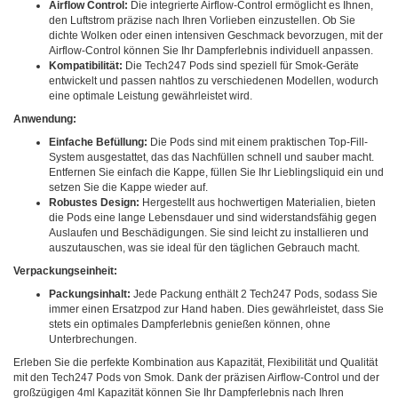
Airflow Control:
Die integrierte Airflow-Control ermöglicht es Ihnen,
den Luftstrom präzise nach Ihren Vorlieben einzustellen. Ob Sie
dichte Wolken oder einen intensiven Geschmack bevorzugen, mit der
Airflow-Control können Sie Ihr Dampferlebnis individuell anpassen.
Kompatibilität:
Die Tech247 Pods sind speziell für Smok-Geräte
entwickelt und passen nahtlos zu verschiedenen Modellen, wodurch
eine optimale Leistung gewährleistet wird.
Anwendung:
Einfache Befüllung:
Die Pods sind mit einem praktischen Top-Fill-
System ausgestattet, das das Nachfüllen schnell und sauber macht.
Entfernen Sie einfach die Kappe, füllen Sie Ihr Lieblingsliquid ein und
setzen Sie die Kappe wieder auf.
Robustes Design:
Hergestellt aus hochwertigen Materialien, bieten
die Pods eine lange Lebensdauer und sind widerstandsfähig gegen
Auslaufen und Beschädigungen. Sie sind leicht zu installieren und
auszutauschen, was sie ideal für den täglichen Gebrauch macht.
Verpackungseinheit:
Packungsinhalt:
Jede Packung enthält 2 Tech247 Pods, sodass Sie
immer einen Ersatzpod zur Hand haben. Dies gewährleistet, dass Sie
stets ein optimales Dampferlebnis genießen können, ohne
Unterbrechungen.
Erleben Sie die perfekte Kombination aus Kapazität, Flexibilität und Qualität
mit den Tech247 Pods von Smok. Dank der präzisen Airflow-Control und der
großzügigen 4ml Kapazität können Sie Ihr Dampferlebnis nach Ihren