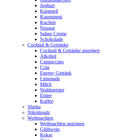
Joghurt
Karamell
Kaugummi
Kuchen
Nougat
Sahne Creme
Schokolade
Cocktail & Getränke
Cocktail & Getränke anzeigen
Alkohol
Cappuccino
Cola
Energy Getränk
Limonade
Milch
Waldmeister
Eistee
Kaffee
Shisha
Nikotinsalz
Weihnachten
Weihnachten anzeigen
Glühwein
Kekse