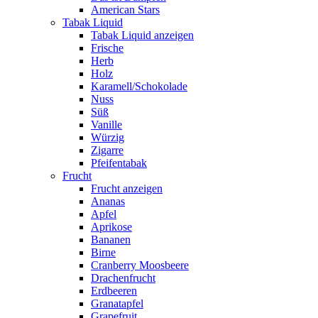
American Stars
Tabak Liquid
Tabak Liquid anzeigen
Frische
Herb
Holz
Karamell/Schokolade
Nuss
Süß
Vanille
Würzig
Zigarre
Pfeifentabak
Frucht
Frucht anzeigen
Ananas
Apfel
Aprikose
Bananen
Birne
Cranberry Moosbeere
Drachenfrucht
Erdbeeren
Granatapfel
Grapefruit