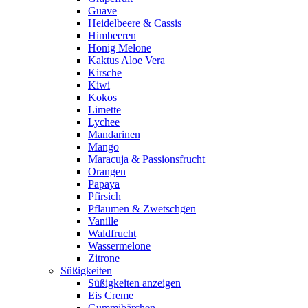
Guave
Heidelbeere & Cassis
Himbeeren
Honig Melone
Kaktus Aloe Vera
Kirsche
Kiwi
Kokos
Limette
Lychee
Mandarinen
Mango
Maracuja & Passionsfrucht
Orangen
Papaya
Pfirsich
Pflaumen & Zwetschgen
Vanille
Waldfrucht
Wassermelone
Zitrone
Süßigkeiten
Süßigkeiten anzeigen
Eis Creme
Gummibärchen