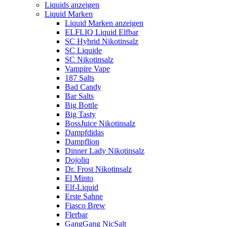
Liquids anzeigen
Liquid Marken
Liquid Marken anzeigen
ELFLIQ Liquid Elfbar
SC Hybrid Nikotinsalz
SC Liquide
SC Nikotinsalz
Vampire Vape
187 Salts
Bad Candy
Bar Salts
Big Bottle
Big Tasty
BossJuice Nikotinsalz
Dampfdidas
Dampflion
Dinner Lady Nikotinsalz
Dojoliq
Dr. Frost Nikotinsalz
El Minto
Elf-Liquid
Erste Sahne
Fiasco Brew
Flerbar
GangGang NicSalt