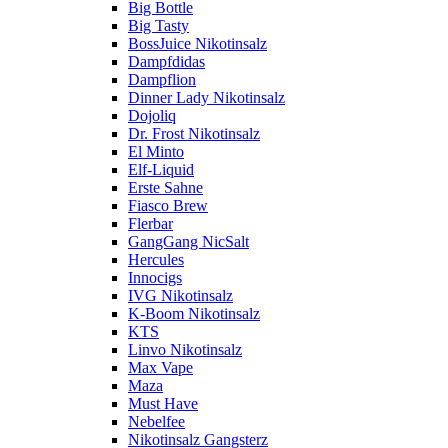
Big Bottle
Big Tasty
BossJuice Nikotinsalz
Dampfdidas
Dampflion
Dinner Lady Nikotinsalz
Dojoliq
Dr. Frost Nikotinsalz
El Minto
Elf-Liquid
Erste Sahne
Fiasco Brew
Flerbar
GangGang NicSalt
Hercules
Innocigs
IVG Nikotinsalz
K-Boom Nikotinsalz
KTS
Linvo Nikotinsalz
Max Vape
Maza
Must Have
Nebelfee
Nikotinsalz Gangsterz