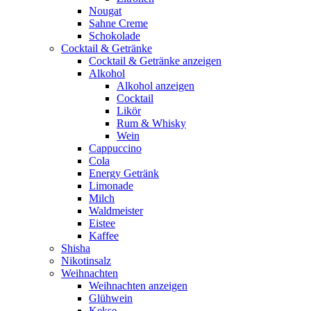
Nougat
Sahne Creme
Schokolade
Cocktail & Getränke
Cocktail & Getränke anzeigen
Alkohol
Alkohol anzeigen
Cocktail
Likör
Rum & Whisky
Wein
Cappuccino
Cola
Energy Getränk
Limonade
Milch
Waldmeister
Eistee
Kaffee
Shisha
Nikotinsalz
Weihnachten
Weihnachten anzeigen
Glühwein
Kekse