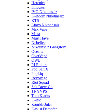
Hercules
Innocigs
IVG Nikotinsalz
K-Boom Nikotinsalz
KTS
Linvo Nikotinsalz
Max Vape
Maza
Must Have
Nebelfee
Nikotinsalz Gangsterz
Oceans
OverVape
OWL
PJ Empire
Pod Salt X
PopLiq
Revoltage
Riot Squad
Salt Brew Co
TNYVPS
Tom Klarks
U-Bio
Zombie Juice
Das ist Dampfen