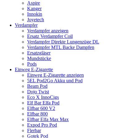
Aspire
Kanger
Innokin
Joyetech
Verdampfer
Verdampfer anzeigen
Ersatz Verdampfer Coil
Verdampfer Direkte Lungenzüge DL
Verdampfer MTL Backe Dampfen
Ersatzgläser
Mundstücke
Pods
Einweg E-Zigarette
Einweg E-Zigarette anzeigen
5EL Pod2Go Akku und Pod
Beam Pod
Dojo Twist
Eco X InnoCigs
Elf Bar Elfa Pod
Elfbar 600 V2
Elfbar 800
Elfbar Elfa Max Max
Expod Pro Pod
Flerbar
Gotek Pod