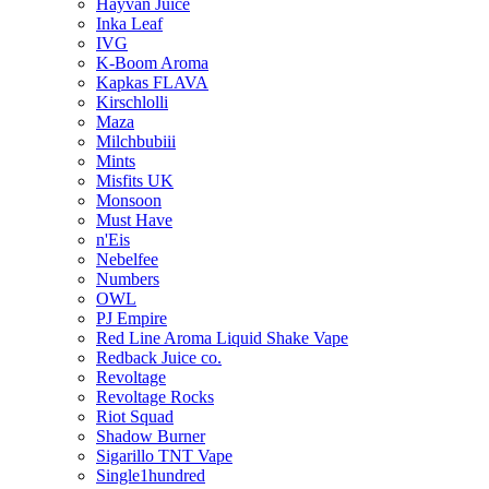
Hayvan Juice
Inka Leaf
IVG
K-Boom Aroma
Kapkas FLAVA
Kirschlolli
Maza
Milchbubiii
Mints
Misfits UK
Monsoon
Must Have
n'Eis
Nebelfee
Numbers
OWL
PJ Empire
Red Line Aroma Liquid Shake Vape
Redback Juice co.
Revoltage
Revoltage Rocks
Riot Squad
Shadow Burner
Sigarillo TNT Vape
Single1hundred