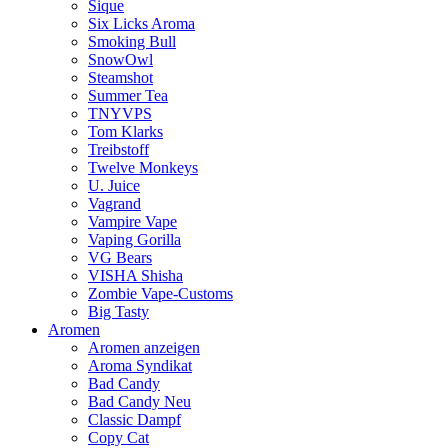
Sique
Six Licks Aroma
Smoking Bull
SnowOwl
Steamshot
Summer Tea
TNYVPS
Tom Klarks
Treibstoff
Twelve Monkeys
U. Juice
Vagrand
Vampire Vape
Vaping Gorilla
VG Bears
VISHA Shisha
Zombie Vape-Customs
Big Tasty
Aromen
Aromen anzeigen
Aroma Syndikat
Bad Candy
Bad Candy Neu
Classic Dampf
Copy Cat