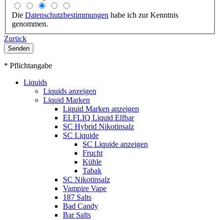
Die
Datenschutzbestimmungen
habe ich zur Kenntnis
genommen.
Zurück
Senden
* Pflichtangabe
Liquids
Liquids anzeigen
Liquid Marken
Liquid Marken anzeigen
ELFLIQ Liquid Elfbar
SC Hybrid Nikotinsalz
SC Liquide
SC Liquide anzeigen
Frucht
Kühle
Tabak
SC Nikotinsalz
Vampire Vape
187 Salts
Bad Candy
Bar Salts