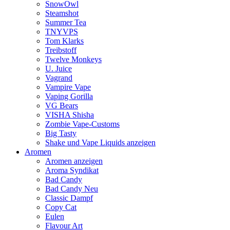
SnowOwl
Steamshot
Summer Tea
TNYVPS
Tom Klarks
Treibstoff
Twelve Monkeys
U. Juice
Vagrand
Vampire Vape
Vaping Gorilla
VG Bears
VISHA Shisha
Zombie Vape-Customs
Big Tasty
Shake und Vape Liquids anzeigen
Aromen
Aromen anzeigen
Aroma Syndikat
Bad Candy
Bad Candy Neu
Classic Dampf
Copy Cat
Eulen
Flavour Art