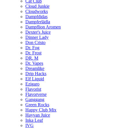
Cat Club
Cloud Junkie
Cloudworks
Dampfdidas
Dampferlädla
Dampflion Aromen
Dexter's Juice
Dinner Lady
Don Cristo
Dr. Fog
Dr. Frost
DR. M
Dr. Vapes
Dreamlike
Drip Hacks
Elf Liquid
Ezigaro
Flavorist
Flavorverse
Ganggang
Green Rocks
Happy Club Mix
Hayvan Juice
Inka Leaf
IVG