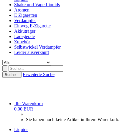
Shake und Vape Liquids
Aromen
E Zigaretten
Verdampfer
Einweg E-Zigarette
Akkuträger
Ladegeräte
Zubehör
Selbstwickel Verdampfer
Leider ausverkauft
Erweiterte Suche
Suche...
Ihr Warenkorb
0,00 EUR
Sie haben noch keine Artikel in Ihrem Warenkorb.
Liquids