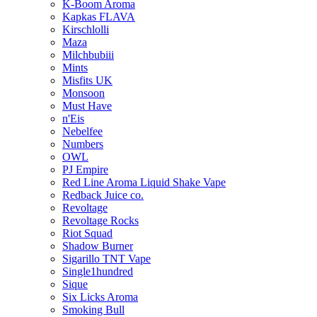
K-Boom Aroma
Kapkas FLAVA
Kirschlolli
Maza
Milchbubiii
Mints
Misfits UK
Monsoon
Must Have
n'Eis
Nebelfee
Numbers
OWL
PJ Empire
Red Line Aroma Liquid Shake Vape
Redback Juice co.
Revoltage
Revoltage Rocks
Riot Squad
Shadow Burner
Sigarillo TNT Vape
Single1hundred
Sique
Six Licks Aroma
Smoking Bull