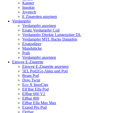
Kanger
Innokin
Joyetech
E Zigaretten anzeigen
Verdampfer
Verdampfer anzeigen
Ersatz Verdampfer Coil
Verdampfer Direkte Lungenzüge DL
Verdampfer MTL Backe Dampfen
Ersatzgläser
Mundstücke
Pods
Verdampfer anzeigen
Einweg E-Zigarette
Einweg E-Zigarette anzeigen
5EL Pod2Go Akku und Pod
Beam Pod
Dojo Twist
Eco X InnoCigs
Elf Bar Elfa Pod
Elfbar 600 V2
Elfbar 800
Elfbar Elfa Max Max
Expod Pro Pod
Flerbar