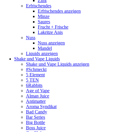
Zimt
Erfrischendes
Erfrischendes anzeigen
Minze
Saures
Frucht + Frische
Lakritze Anis
Nuss
Nuss anzeigen
Mandel
Liquids anzeigen
Shake und Vape Liquids
Shake und Vape Liquids anzeigen
#Schmeckt
5 Element
5 TEN
6Rabbits
Age of Vape
Alman Juice
Antimatter
Aroma Syndikat
Bad Candy
Bar Series
Big Bottle
Boss Juice