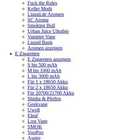
Fuck the Rules
Keller Mods
Liquid.de Aromen
SC Aroma
Smoking Bull
Urban Juice Ultrabio
Vampire Vape
Liquid Basis
Aromen anzeigen
E Zigaretten
E Zigaretten anzeigen
S bis 500 mAh
M bis 1000 mAh
L bis 3000 mAh
Für 1 x 18650 Akku
Für 2 x 18650 Akku
Für 20700/21700 Akku
Shisha & Pfeifen
Geekvape
Uwell
Eleaf
Lost Vape
SMOK
VooPoo
Aspire