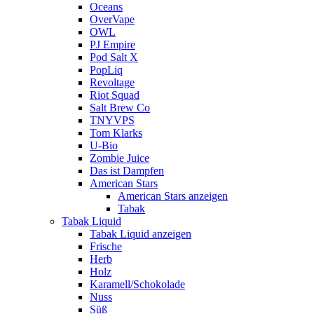
Oceans
OverVape
OWL
PJ Empire
Pod Salt X
PopLiq
Revoltage
Riot Squad
Salt Brew Co
TNYVPS
Tom Klarks
U-Bio
Zombie Juice
Das ist Dampfen
American Stars
American Stars anzeigen
Tabak
Tabak Liquid
Tabak Liquid anzeigen
Frische
Herb
Holz
Karamell/Schokolade
Nuss
Süß