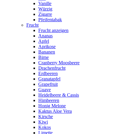
Vanille
Würzig
Zigarre
Pfeifentabak
Frucht
Frucht anzeigen
Ananas
Apfel
Aprikose
Bananen
Birne
Cranberry Moosbeere
Drachenfrucht
Erdbeeren
Granatapfel
Grapefruit
Guave
Heidelbeere & Cassis
Himbeeren
Honig Melone
Kaktus Aloe Vera
Kirsche
Kiwi
Kokos
Limette