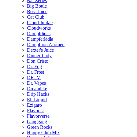
Bar Series
Big Bottle
Boss Juice
Cat Club
Cloud Junkie
Cloudworks
Dampfdidas
Dampferlädla
Dampflion Aromen
Dexter's Juice
Dinner Lady
Don Cristo
Dr. Fog
Dr. Frost
DR. M
Dr. Vapes
Dreamlike
Drip Hacks
Elf Liquid
Ezigaro
Flavorist
Flavorverse
Ganggang
Green Rocks
Happy Club Mix