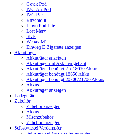
Gotek Pod
IVG Air Pod
IVG Bar
Kirschlolli
Linvo Pod Lite
Lost Mary
SKE
Wenax M1
Einweg E-Zigarette anzeigen
Akkuträger
Akkuträger anzeigen
Akkuträger mit Akku eingebaut
Akkuträger benötigt 2 x 18650 Akkus
Akkuträger benötigt 18650 Akku
Akkuträger benötigt 20700/21700 Akkus
Akkus
Akkuträger anzeigen
Ladegeräte
Zubehör
Zubehör anzeigen
Akkus
Mischzubehör
Zubehör anzeigen
Selbstwickel Verdampfer
Selbstwickel Verdampfer anzeigen