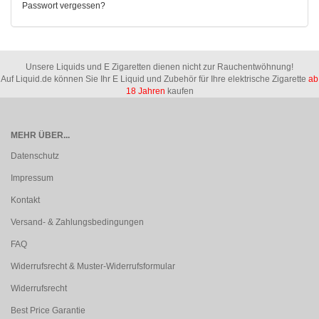
Passwort vergessen?
Unsere Liquids und E Zigaretten dienen nicht zur Rauchentwöhnung!
Auf Liquid.de können Sie Ihr E Liquid und Zubehör für Ihre elektrische Zigarette
ab
18 Jahren
kaufen
MEHR ÜBER...
Datenschutz
Impressum
Kontakt
Versand- & Zahlungsbedingungen
FAQ
Widerrufsrecht & Muster-Widerrufsformular
Widerrufsrecht
Best Price Garantie