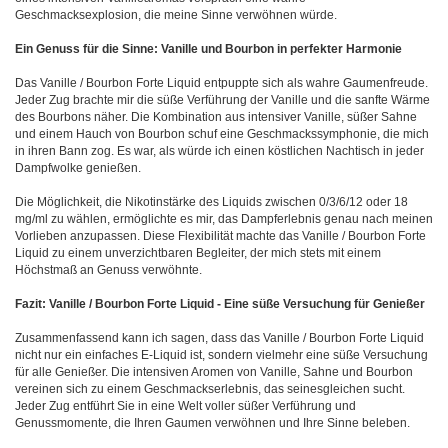
Geschmacksexplosion, die meine Sinne verwöhnen würde.
Ein Genuss für die Sinne: Vanille und Bourbon in perfekter Harmonie
Das Vanille / Bourbon Forte Liquid entpuppte sich als wahre Gaumenfreude.
Jeder Zug brachte mir die süße Verführung der Vanille und die sanfte Wärme
des Bourbons näher. Die Kombination aus intensiver Vanille, süßer Sahne
und einem Hauch von Bourbon schuf eine Geschmackssymphonie, die mich
in ihren Bann zog. Es war, als würde ich einen köstlichen Nachtisch in jeder
Dampfwolke genießen.
Die Möglichkeit, die Nikotinstärke des Liquids zwischen 0/3/6/12 oder 18
mg/ml zu wählen, ermöglichte es mir, das Dampferlebnis genau nach meinen
Vorlieben anzupassen. Diese Flexibilität machte das Vanille / Bourbon Forte
Liquid zu einem unverzichtbaren Begleiter, der mich stets mit einem
Höchstmaß an Genuss verwöhnte.
Fazit: Vanille / Bourbon Forte Liquid - Eine süße Versuchung für Genießer
Zusammenfassend kann ich sagen, dass das Vanille / Bourbon Forte Liquid
nicht nur ein einfaches E-Liquid ist, sondern vielmehr eine süße Versuchung
für alle Genießer. Die intensiven Aromen von Vanille, Sahne und Bourbon
vereinen sich zu einem Geschmackserlebnis, das seinesgleichen sucht.
Jeder Zug entführt Sie in eine Welt voller süßer Verführung und
Genussmomente, die Ihren Gaumen verwöhnen und Ihre Sinne beleben.