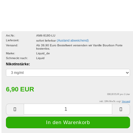
Art.Nr.:
AM4-9180-LU
Lieferzeit:
(Ausland abweichend)
sofort lieferbar
Versand:
Ab 39,90 Euro Bestellwert versenden wir Vanille Bourbon Forte
kostenlos.
Marke:
Liquid_de
Schmeckt nach:
Liquid
Nikotinstärke:
6,90 EUR
690,00 EUR pro 1 Liter
inkl. 19% MwSt. zzgl.
Versand