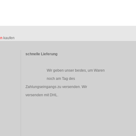
en
kaufen
schnelle Lieferung
Wir geben unser bestes, um Waren
noch am Tag des
Zahlungseingangs zu versenden. Wir
versenden mit DHL.