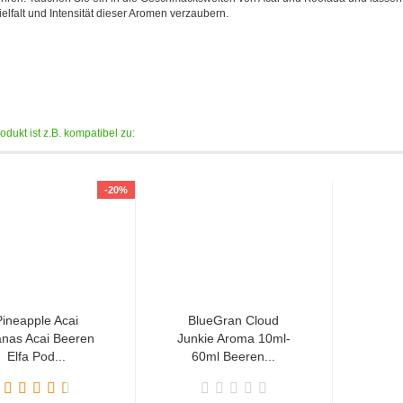
ielfalt und Intensität dieser Aromen verzaubern.
dukt ist z.B. kompatibel zu:
-20%
Pineapple Acai
BlueGran Cloud
nas Acai Beeren
Junkie Aroma 10ml-
Elfa Pod...
60ml Beeren...