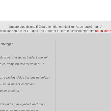
Unsere Liquids und E Zigaretten dienen nicht zur Rauchentwöhnung!
id.de können Sie Ihr E Liquid und Zubehör für Ihre elektrische Zigarette
ab 18 Jahr
einungen
idauswahl ist super! Leider kann kein
viel dampfen, wie Ihr da habt...."
rt geliefert - Alles bestens gelaufen -
- Liquid super Geschmack,
eller Versand..."
ide sind super - geiler Geschmack,