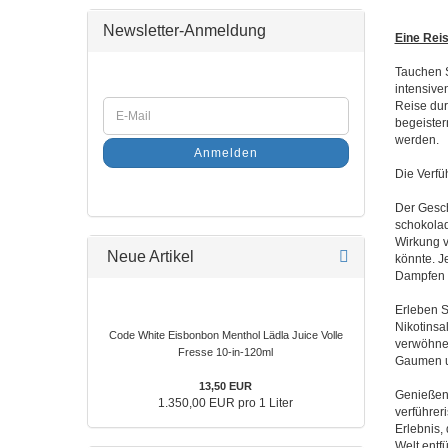
Newsletter-Anmeldung
Eine Rei
Tauchen S
intensive
Reise dur
begeister
werden.
Anmelden
Die Verfü
Der Gesch
schokolad
Wirkung v
Neue Artikel
könnte. J
Dampfen i
Erleben S
Nikotinsa
Code White Eisbonbon Menthol Lädla Juice Volle
verwöhnen
Fresse 10-in-120ml
Gaumen un
13,50 EUR
Genießen 
1.350,00 EUR pro 1 Liter
verführer
Erlebnis,
Welt entf