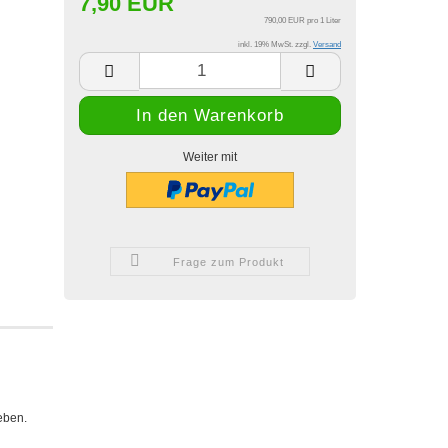
7,90 EUR
790,00 EUR pro 1 Liter
inkl. 19% MwSt. zzgl.
Versand
Weiter mit
Frage zum Produkt
eben.
.