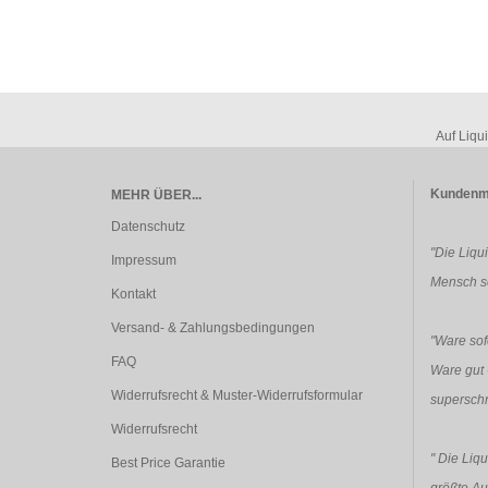
Auf Liqu
Kundenm
MEHR ÜBER...
Datenschutz
"Die Liqu
Impressum
Mensch so
Kontakt
Versand- & Zahlungsbedingungen
"Ware sofo
FAQ
Ware gut 
Widerrufsrecht & Muster-Widerrufsformular
superschn
Widerrufsrecht
"
Die Liqu
Best Price Garantie