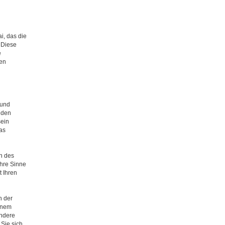
i, das die
 Diese
e
sen
 und
nden
sein
as
n des
Ihre Sinne
 Ihren
n der
inem
andere
Sie sich