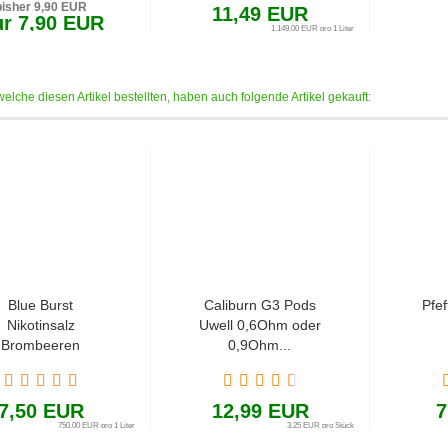
bisher 9,90 EUR
11,49 EUR
r 7,90 EUR
1.149,00 EUR pro 1 Liter
3,95 EUR pro Stück
elche diesen Artikel bestellten, haben auch folgende Artikel gekauft:
Blue Burst
Caliburn G3 Pods
Pfef
Nikotinsalz
Uwell 0,6Ohm oder
Brombeeren
0,9Ohm...
Slushy...
7,50 EUR
12,99 EUR
7
750,00 EUR pro 1 Liter
3,25 EUR pro Stück