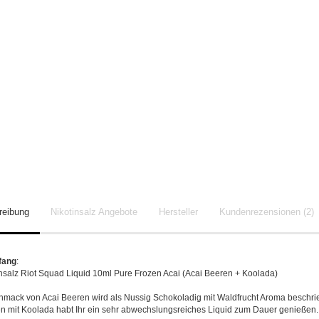
reibung
Nikotinsalz Angebote
Hersteller
Kundenrezensionen (2)
fang
:
insalz Riot Squad Liquid 10ml Pure Frozen Acai (Acai Beeren + Koolada)
mack von Acai Beeren wird als Nussig Schokoladig mit Waldfrucht Aroma beschri
mit Koolada habt Ihr ein sehr abwechslungsreiches Liquid zum Dauer genießen