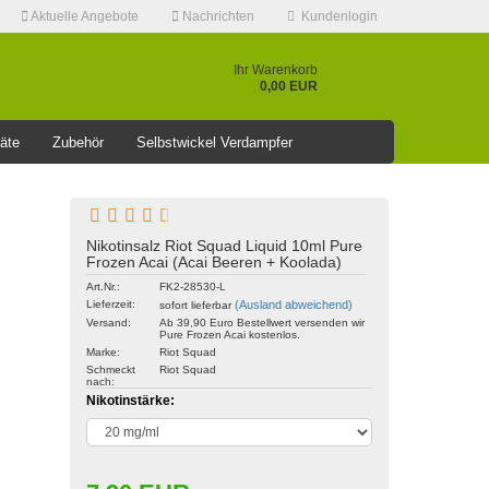
Aktuelle Angebote
Nachrichten
Kundenlogin
Ihr Warenkorb
0,00 EUR
äte
Zubehör
Selbstwickel Verdampfer
❤️️⭐AKTUELLE RABATT AKTION >>⭐❤️️
Nikotinsalz Riot Squad Liquid 10ml Pure
Frozen Acai (Acai Beeren + Koolada)
Konto erstellen
Art.Nr.:
FK2-28530-L
Lieferzeit:
(Ausland abweichend)
sofort lieferbar
Passwort vergessen?
Versand:
Ab 39,90 Euro Bestellwert versenden wir
Pure Frozen Acai kostenlos.
Marke:
Riot Squad
Schmeckt
Riot Squad
nach:
Nikotinstärke: