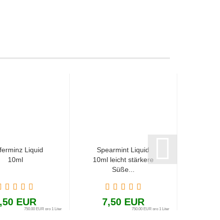
ferminz Liquid
Spearmint Liquid
M
10ml
10ml leicht stärkere
Was
Süße...
Ho
Gal
,50 EUR
7,50 EUR
7
750,00 EUR pro 1 Liter
750,00 EUR pro 1 Liter