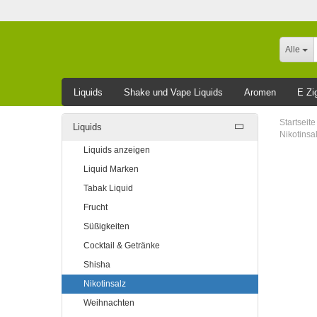
Alle
Liquids
Shake und Vape Liquids
Aromen
E Zi
Leider ausverkauft
Startseite
Liquids
Nikotinsa
Liquids anzeigen
Liquid Marken
Tabak Liquid
Frucht
Süßigkeiten
Cocktail & Getränke
Shisha
Nikotinsalz
Weihnachten