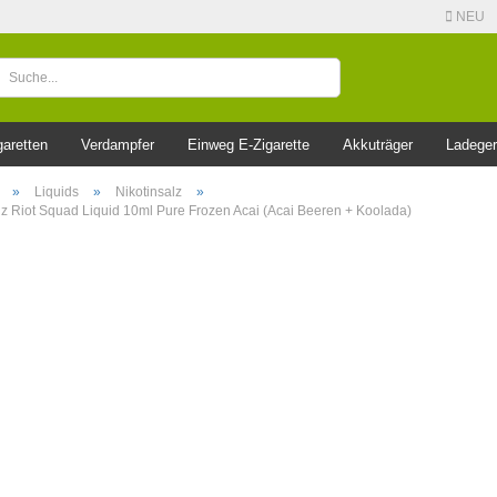
NEU
garetten
Verdampfer
Einweg E-Zigarette
Akkuträger
Ladeger
»
Liquids
»
Nikotinsalz
»
lz Riot Squad Liquid 10ml Pure Frozen Acai (Acai Beeren + Koolada)