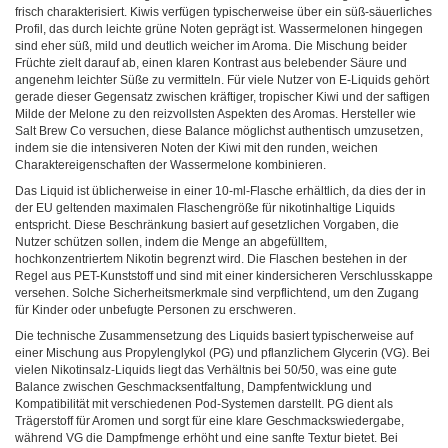
frisch charakterisiert. Kiwis verfügen typischerweise über ein süß-säuerliches
Profil, das durch leichte grüne Noten geprägt ist. Wassermelonen hingegen
sind eher süß, mild und deutlich weicher im Aroma. Die Mischung beider
Früchte zielt darauf ab, einen klaren Kontrast aus belebender Säure und
angenehm leichter Süße zu vermitteln. Für viele Nutzer von E-Liquids gehört
gerade dieser Gegensatz zwischen kräftiger, tropischer Kiwi und der saftigen
Milde der Melone zu den reizvollsten Aspekten des Aromas. Hersteller wie
Salt Brew Co versuchen, diese Balance möglichst authentisch umzusetzen,
indem sie die intensiveren Noten der Kiwi mit den runden, weichen
Charaktereigenschaften der Wassermelone kombinieren.
Das Liquid ist üblicherweise in einer 10-ml-Flasche erhältlich, da dies der in
der EU geltenden maximalen Flaschengröße für nikotinhaltige Liquids
entspricht. Diese Beschränkung basiert auf gesetzlichen Vorgaben, die
Nutzer schützen sollen, indem die Menge an abgefülltem,
hochkonzentriertem Nikotin begrenzt wird. Die Flaschen bestehen in der
Regel aus PET-Kunststoff und sind mit einer kindersicheren Verschlusskappe
versehen. Solche Sicherheitsmerkmale sind verpflichtend, um den Zugang
für Kinder oder unbefugte Personen zu erschweren.
Die technische Zusammensetzung des Liquids basiert typischerweise auf
einer Mischung aus Propylenglykol (PG) und pflanzlichem Glycerin (VG). Bei
vielen Nikotinsalz-Liquids liegt das Verhältnis bei 50/50, was eine gute
Balance zwischen Geschmacksentfaltung, Dampfentwicklung und
Kompatibilität mit verschiedenen Pod-Systemen darstellt. PG dient als
Trägerstoff für Aromen und sorgt für eine klare Geschmackswiedergabe,
während VG die Dampfmenge erhöht und eine sanfte Textur bietet. Bei