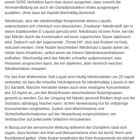
einem 50/50-Verhältnis kann man davon ausgehen, dass sowohl die
Aromaentfaltung als auch die Dampfproduktion relativ ausgewogen
ausfallen, ohne dass ein Aspekt übermäßig dominiert.
Nikotinsalz, also die nikotinhaltige Komponente dieses Liquids,
unterscheidet sich chemisch vom klassischen „Freebase“-Nikotinstoff, der in
vielen traditionellen E-Liquids genutzt wird. Nikotinsalz ist eine Form, bei der
das Nikotin durch die Kombination mit einer organischen Säure stabilisiert
wird. Dadurch soll der sogenannte „Throat Hit“, also das Kratzen im Hals,
reduziert werden. Viele Nutzer beschreiben Nikotinsalz-Liquids daher als
milder beim Inhalieren, selbst wenn sie höhere Nikotinkonzentrationen
enthalten. Gleichzeitig wird das Nikotin schneller aufgenommen, was
Personen ansprechen kann, die ein stärkeres, aber dennoch weiches
Nikotinerlebnis erwarten.
Für das Kiwi Watermelon Salt-Liquid sind häufig Nikotinstärken um 20 mg/ml
verbreitet, da dies die erlaubte Höchstgrenze für nikotinhaltige Liquids in der
EU darstellt. Manche Hersteller bieten auch eine niedrigere Konzentration
wie 10 mg/ml an, um den Bedürfnissen verschiedener Nutzergruppen
gerecht zu werden. Da der Umgang mit Nikotin generell Risiken birgt und die
Substanz abhängig machen kann, ist ihre Verwendung nur für volljährige
Konsumenten vorgesehen. Zudem sind Warnhinweise und
Sicherheitsinformationen auf der Verpackung vorgeschrieben, um
Verbraucher auf potenzielle Gefahren hinzuweisen.
In Bezug auf die sensorische Wirkung während des Dampfens lässt sich
sagen, dass Aromen wie Kiwi und Wassermelone eher als leicht, frisch und
fruchtbetont gelten. Viele Nutzer empfinden die Kiwi-Komponente als lebhaft