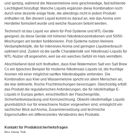
und spritzig, während die Wassermelone eine geschmeidige, fast kühlende
Leichtigkeit hinzufügt. Manche Liquids ergänzen diese Kombination noch
durch eine dezente eisige Note, die allerdings nicht in jedem Produkt
enthalten ist. Bei diesem Liquid kommt es darauf an, wie das Aroma vom
Hersteller formuliert wurde und welche Nuancen betont werden.
Technisch ist das Liquid vor allem für Pod-Systeme und MTL-Geräte
geeignet, da diese Geräte mit höheren Nikotinkonzentrationen und 50/50-
Mischungen am besten funktionieren. Pod-Systeme nutzen kleinere
Verdampferköpfe, die für intensives Aroma und geringen Liquidverbrauch
optimiert sind. Zudem ist die sanfte Charakteristik von Nikotinsalz-Liquids für
MTL-Nutzer oft angenehm, weil sie ein weiches Gefühl im Hals vermitteln.
Abschließend lässt sich festhalten, dass Kiwi Watermelon Salt von Salt Brew
Co ein typisches Beispiel für moderne Nikotinsalz-Liquids ist, die fruchtige
Aromen mit einer möglichst sanften Nikotinabgabe verbinden. Die
Kombination aus Kiwi und Wassermelone spricht vor allem Menschen an,
die klar definierte, frische Fruchtmischungen bevorzugen. Gleichzeitig erfüllt
das Produkt die regulatorischen Anforderungen, die für nikotinhaltige E-
Liquids in Europa gelten, einschließlich der Flaschengröße,
Sicherheitsverpackung und Kennzeichnung. Obwohl nikotinhaltige Liquids
grundsätzlich nur für erwachsene Nutzer vorgesehen sind, ermöglicht ein
sachlicher Blick auf Aroma, Zusammensetzung und technische
Eigenschaften ein differenziertes Verständnis des Produkts.
Kontakt für Produktsicherheitsfragen
Pro Vape SIA