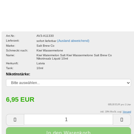
Art.Nr.:
AV3-A11330
Lieferzeit:
(Ausland abweichend)
sofort lieferbar
Marke:
Salt Brew Co
Schmeckt nach:
Kiwi Wassermelone
Name:
Kiwi Watermelon Salt Kiwi Wassermelone Salt Brew Co
Nikotinsalz Liquid 10ml
Herkunft:
Latvia
Tank:
10ml
Nikotinstärke:
6,95 EUR
695,00 EUR pro 1 Liter
inkl. 19% MwSt. zzgl.
Versand