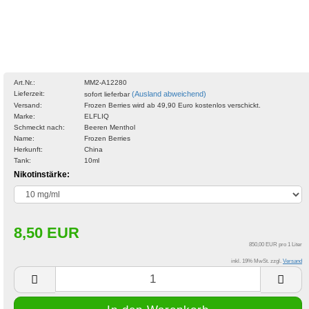
Art.Nr.:
MM2-A12280
Lieferzeit:
(Ausland abweichend)
sofort lieferbar
Versand:
Frozen Berries wird ab 49,90 Euro kostenlos verschickt.
Marke:
ELFLIQ
Schmeckt nach:
Beeren Menthol
Name:
Frozen Berries
Herkunft:
China
Tank:
10ml
Nikotinstärke:
8,50 EUR
850,00 EUR pro 1 Liter
inkl. 19% MwSt. zzgl.
Versand