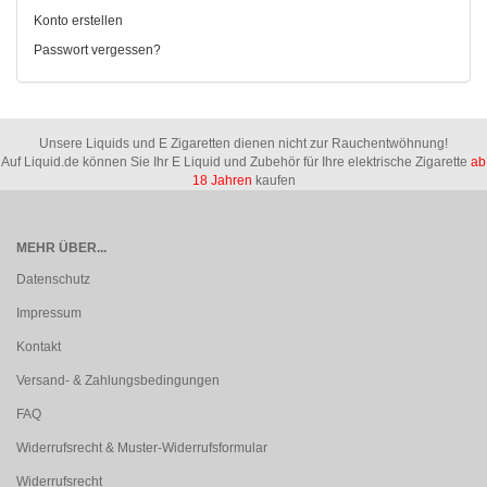
Konto erstellen
Passwort vergessen?
Unsere Liquids und E Zigaretten dienen nicht zur Rauchentwöhnung!
Auf Liquid.de können Sie Ihr E Liquid und Zubehör für Ihre elektrische Zigarette
ab
18 Jahren
kaufen
MEHR ÜBER...
Datenschutz
Impressum
Kontakt
Versand- & Zahlungsbedingungen
FAQ
Widerrufsrecht & Muster-Widerrufsformular
Widerrufsrecht