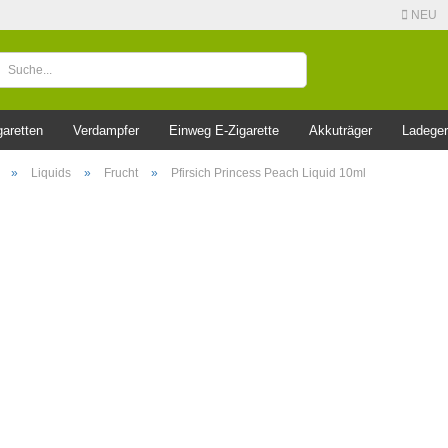
NEU
garetten
Verdampfer
Einweg E-Zigarette
Akkuträger
Ladeger
»
Liquids
»
Frucht
»
Pfirsich Princess Peach Liquid 10ml