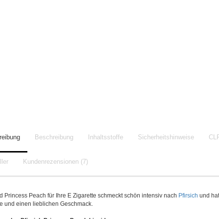
reibung
Beschreibung
Inhaltsstoffe
Sicherheitshinweise
CL
ler
Kundenrezensionen (7)
d Princess Peach für Ihre E Zigarette schmeckt schön intensiv nach
Pfirsich
und hat
e und einen lieblichen Geschmack.