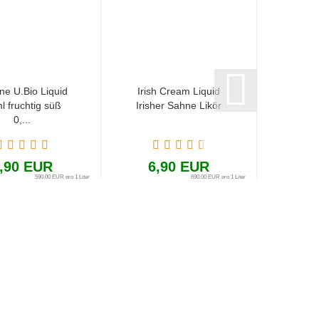
ne U.Bio Liquid
Irish Cream Liquid
Amar
l fruchtig süß
Irisher Sahne Likör
Ma
0,...
,90 EUR
6,90 EUR
8
590,00 EUR pro 1 Liter
690,00 EUR pro 1 Liter