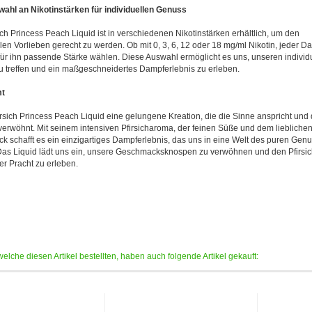
ahl an Nikotinstärken für individuellen Genuss
ich Princess Peach Liquid ist in verschiedenen Nikotinstärken erhältlich, um den
llen Vorlieben gerecht zu werden. Ob mit 0, 3, 6, 12 oder 18 mg/ml Nikotin, jeder D
für ihn passende Stärke wählen. Diese Auswahl ermöglicht es uns, unseren individ
 treffen und ein maßgeschneidertes Dampferlebnis zu erleben.
t
firsich Princess Peach Liquid eine gelungene Kreation, die die Sinne anspricht und
rwöhnt. Mit seinem intensiven Pfirsicharoma, der feinen Süße und dem liebliche
 schafft es ein einzigartiges Dampferlebnis, das uns in eine Welt des puren Gen
 Das Liquid lädt uns ein, unsere Geschmacksknospen zu verwöhnen und den Pfirsi
ner Pracht zu erleben.
elche diesen Artikel bestellten, haben auch folgende Artikel gekauft: