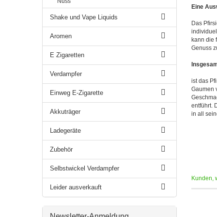
Nuss
Eine Ausw
Shake und Vape Liquids
Das Pfirs
individue
Aromen
kann die 
Genuss zu
E Zigaretten
Insgesam
Verdampfer
ist das P
Gaumen ve
Einweg E-Zigarette
Geschmack
entführt.
Akkuträger
in all sei
Ladegeräte
Zubehör
Selbstwickel Verdampfer
Kunden, w
Leider ausverkauft
Newsletter-Anmeldung