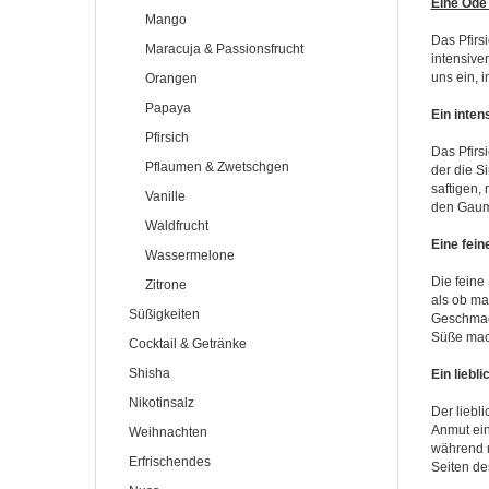
Eine Ode 
Mango
Das Pfirs
Maracuja & Passionsfrucht
intensive
uns ein, i
Orangen
Papaya
Ein inten
Pfirsich
Das Pfirs
Pflaumen & Zwetschgen
der die Si
saftigen,
Vanille
den Gaume
Waldfrucht
Eine fei
Wassermelone
Die feine
Zitrone
als ob ma
Süßigkeiten
Geschmack
Süße mach
Cocktail & Getränke
Shisha
Ein liebl
Nikotinsalz
Der liebl
Anmut ein
Weihnachten
während m
Erfrischendes
Seiten de