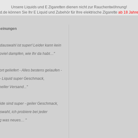
Unsere Liquids und E Zigaretten dienen nicht zur Rauchentwöhnung!
id.de können Sie Ihr E Liquid und Zubehör für Ihre elektrische Zigarette
ab 18 Jahr
einungen
idauswahl ist super! Leider kann kein
viel dampfen, wie Ihr da habt...."
rt geliefert - Alles bestens gelaufen -
- Liquid super Geschmack,
eller Versand..."
ide sind super - geiler Geschmack,
swahl, ich probiere bei jeder
g was neues....
"