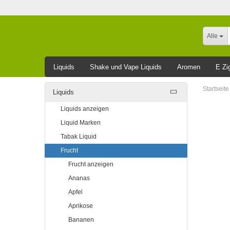
Alle
Liquids
Shake und Vape Liquids
Aromen
E Zi
Leider ausverkauft
Startseite
Liquids
Liquids anzeigen
Liquid Marken
Tabak Liquid
Frucht
Frucht anzeigen
Ananas
Apfel
Aprikose
Bananen