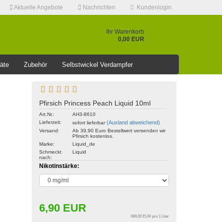
Aktuelle Angebote
Nachrichten
Kundenlogin
Ihr Warenkorb
0,00 EUR
äte
Zubehör
Selbstwickel Verdampfer
❤️️⭐AKTUELLE RABATT AKTION >>⭐❤️️
Pfirsich Princess Peach Liquid 10ml
Art.Nr.:
AH3-8610
Lieferzeit:
(Ausland abweichend)
sofort lieferbar
Konto erstellen
Versand:
Ab 39,90 Euro Bestellwert versenden wir
Pfirsich kostenlos.
Passwort vergessen?
Marke:
Liquid_de
Schmeckt
Liquid
nach:
Nikotinstärke:
6,90 EUR
690,00 EUR pro 1 Liter