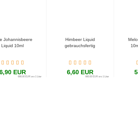
e Johannisbeere
Himbeer Liquid
Melo
Liquid 10ml
gebrauchsfertig
10m
6,90 EUR
6,60 EUR
5
690,00 EUR pro 1 Liter
660,00 EUR pro 1 Liter