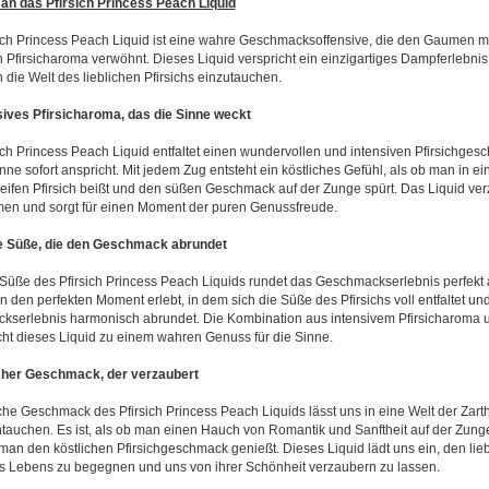
an das Pfirsich Princess Peach Liquid
ich Princess Peach Liquid ist eine wahre Geschmacksoffensive, die den Gaumen m
n Pfirsicharoma verwöhnt. Dieses Liquid verspricht ein einzigartiges Dampferlebnis
n die Welt des lieblichen Pfirsichs einzutauchen.
sives Pfirsicharoma, das die Sinne weckt
ich Princess Peach Liquid entfaltet einen wundervollen und intensiven Pfirsichges
nne sofort anspricht. Mit jedem Zug entsteht ein köstliches Gefühl, als ob man in ei
 reifen Pfirsich beißt und den süßen Geschmack auf der Zunge spürt. Das Liquid ver
n und sorgt für einen Moment der puren Genussfreude.
ne Süße, die den Geschmack abrundet
 Süße des Pfirsich Princess Peach Liquids rundet das Geschmackserlebnis perfekt ab
n den perfekten Moment erlebt, in dem sich die Süße des Pfirsichs voll entfaltet un
serlebnis harmonisch abrundet. Die Kombination aus intensivem Pfirsicharoma u
t dieses Liquid zu einem wahren Genuss für die Sinne.
icher Geschmack, der verzaubert
iche Geschmack des Pfirsich Princess Peach Liquids lässt uns in eine Welt der Zart
tauchen. Es ist, als ob man einen Hauch von Romantik und Sanftheit auf der Zunge
an den köstlichen Pfirsichgeschmack genießt. Dieses Liquid lädt uns ein, den lie
s Lebens zu begegnen und uns von ihrer Schönheit verzaubern zu lassen.