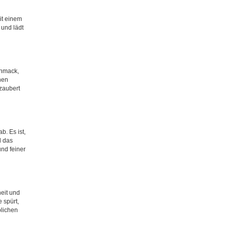
it einem
 und lädt
chmack,
nen
zaubert
. Es ist,
d das
nd feiner
heit und
 spürt,
blichen