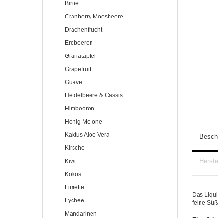
Birne
Cranberry Moosbeere
Drachenfrucht
Erdbeeren
Granatapfel
Grapefruit
Guave
Heidelbeere & Cassis
Himbeeren
Honig Melone
Kaktus Aloe Vera
Besch
Kirsche
Herstel
Kiwi
Kokos
Limette
Das Liqui
Lychee
feine Süß
Mandarinen