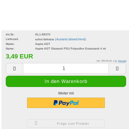
Art.Nr.:
GL1-89370
Lieferzeit:
(Ausland abweichend)
sofort lieferbar
Marke:
Aspire AGT
Name:
Aspire AGT Glastank PSU Polysulfon Ersatztank 4 ml
3,49 EUR
inkl. 19% MwSt. zzgl.
Versand
Weiter mit
Frage zum Produkt