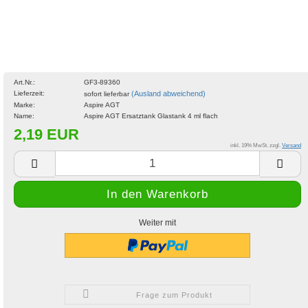
Art.Nr.:
GF3-89360
Lieferzeit:
(Ausland abweichend)
sofort lieferbar
Marke:
Aspire AGT
Name:
Aspire AGT Ersatztank Glastank 4 ml flach
2,19 EUR
inkl. 19% MwSt. zzgl.
Versand
Weiter mit
Frage zum Produkt