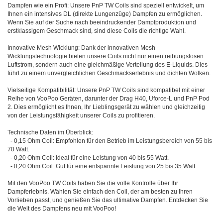
Dampfen wie ein Profi: Unsere PnP TW Coils sind speziell entwickelt, um
Ihnen ein intensives DL (direkte Lungenzüge) Dampfen zu ermöglichen.
Wenn Sie auf der Suche nach beeindruckender Dampfproduktion und
erstklassigem Geschmack sind, sind diese Coils die richtige Wahl.
Innovative Mesh Wicklung: Dank der innovativen Mesh
Wicklungstechnologie bieten unsere Coils nicht nur einen reibungslosen
Luftstrom, sondern auch eine gleichmäßige Verteilung des E-Liquids. Dies
führt zu einem unvergleichlichen Geschmackserlebnis und dichten Wolken.
Vielseitige Kompatibilität: Unsere PnP TW Coils sind kompatibel mit einer
Reihe von VooPoo Geräten, darunter der Drag H40, Uforce-L und PnP Pod
2. Dies ermöglicht es Ihnen, Ihr Lieblingsgerät zu wählen und gleichzeitig
von der Leistungsfähigkeit unserer Coils zu profitieren.
Technische Daten im Überblick:
- 0,15 Ohm Coil: Empfohlen für den Betrieb im Leistungsbereich von 55 bis
70 Watt.
- 0,20 Ohm Coil: Ideal für eine Leistung von 40 bis 55 Watt.
- 0,20 Ohm Coil: Gut für eine entspannte Leistung von 25 bis 35 Watt.
Mit den VooPoo TW Coils haben Sie die volle Kontrolle über Ihr
Dampferlebnis. Wählen Sie einfach den Coil, der am besten zu Ihren
Vorlieben passt, und genießen Sie das ultimative Dampfen. Entdecken Sie
die Welt des Dampfens neu mit VooPoo!