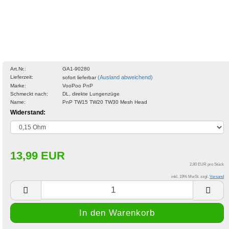
Art.Nr.:
GA1-90280
Lieferzeit:
(Ausland abweichend)
sofort lieferbar
Marke:
VooPoo PnP
Schmeckt nach:
DL, direkte Lungenzüge
Name:
PnP TW15 TW20 TW30 Mesh Head
Widerstand:
13,99 EUR
2,80 EUR pro Stück
inkl. 19% MwSt. zzgl.
Versand