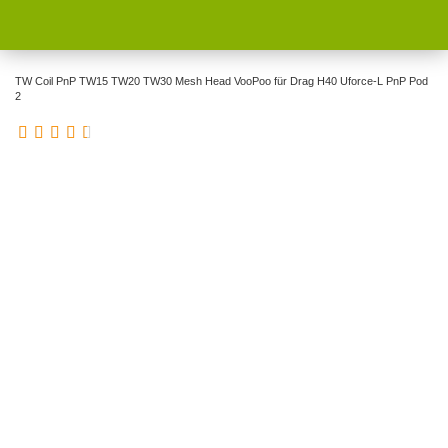
TW Coil PnP TW15 TW20 TW30 Mesh Head VooPoo für Drag H40 Uforce-L PnP Pod
2