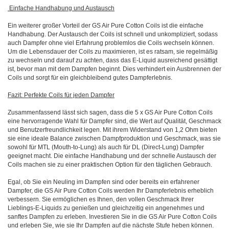
Einfache Handhabung und Austausch
Ein weiterer großer Vorteil der GS Air Pure Cotton Coils ist die einfache
Handhabung. Der Austausch der Coils ist schnell und unkompliziert, sodass
auch Dampfer ohne viel Erfahrung problemlos die Coils wechseln können.
Um die Lebensdauer der Coils zu maximieren, ist es ratsam, sie regelmäßig
zu wechseln und darauf zu achten, dass das E-Liquid ausreichend gesättigt
ist, bevor man mit dem Dampfen beginnt. Dies verhindert ein Ausbrennen der
Coils und sorgt für ein gleichbleibend gutes Dampferlebnis.
Fazit: Perfekte Coils für jeden Dampfer
Zusammenfassend lässt sich sagen, dass die 5 x GS Air Pure Cotton Coils
eine hervorragende Wahl für Dampfer sind, die Wert auf Qualität, Geschmack
und Benutzerfreundlichkeit legen. Mit ihrem Widerstand von 1,2 Ohm bieten
sie eine ideale Balance zwischen Dampfproduktion und Geschmack, was sie
sowohl für MTL (Mouth-to-Lung) als auch für DL (Direct-Lung) Dampfer
geeignet macht. Die einfache Handhabung und der schnelle Austausch der
Coils machen sie zu einer praktischen Option für den täglichen Gebrauch.
Egal, ob Sie ein Neuling im Dampfen sind oder bereits ein erfahrener
Dampfer, die GS Air Pure Cotton Coils werden Ihr Dampferlebnis erheblich
verbessern. Sie ermöglichen es Ihnen, den vollen Geschmack Ihrer
Lieblings-E-Liquids zu genießen und gleichzeitig ein angenehmes und
sanftes Dampfen zu erleben. Investieren Sie in die GS Air Pure Cotton Coils
und erleben Sie, wie sie Ihr Dampfen auf die nächste Stufe heben können.