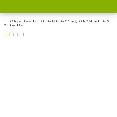
5 x GS Air pure Cotton für z.B. GS Air-M, GS Air 2, 19mm, GS Air 2 14mm, GS Air 3,
GS Drive, Eleaf