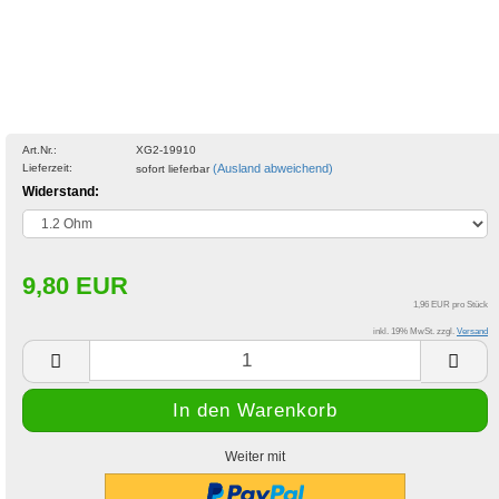
Art.Nr.:
XG2-19910
Lieferzeit:
(Ausland abweichend)
sofort lieferbar
Widerstand:
9,80 EUR
1,96 EUR pro Stück
inkl. 19% MwSt. zzgl.
Versand
Weiter mit