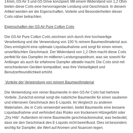
14mm, GS Air 3 und GS Drive konzipiert. Mit einem Widerstand von 1,2 Ohm
bieten diese Coils eine hervorragende Leistung und Geschmack. In diesem
Artikel werden wir die Eigenschaften, Vorteile und Besonderheiten dieser
Coils näher betrachten.
Eigenschaften der GS Air Pure Cotton Coils
Die GS Air Pure Cotton Coils zeichnen sich durch ihre hochwertige
Verarbeitung und die Verwendung von 100 % reinem Baumwollmaterial aus.
Dies ermöglicht eine optimale Liquidaufnahme und sorgt für einen reinen,
unverfälschten Geschmack. Der Widerstand von 1,2 Ohm macht diese Coils
perfekt für das Dampfen im mittleren Leistungsspektrum, was sie sowohl für
Anfänger als auch für erfahrene Dampfer attraktiv macht. Die Coils sind mit
verschiedenen Geräten kompatibel, was ihre Vielseitigkeit und
Benutzerfreundlichkeit erhöht.
Vorteile der Verwendung von reinem Baumwollmaterial
Die Verwendung von reiner Baumwolle in den GS Air Coils hat mehrere
Vorteile. Zunächst einmal sorgt die natürliche Baumwolle für einen sauberen
und intensiven Geschmack des E-Liquids. Im Vergleich zu anderen
Materialien, die in Coils verwendet werden, bietet Baumwolle eine bessere
Liquidaufnahme und verhindert das Risiko von trockenem Hitzegefühl oder
„Dry Hits“. Außerdem ist reine Baumwolle geschmacksneutral, was bedeutet,
dass sie den Geschmack des E-Liquids nicht beeinflusst. Dies ist besonders
wichtig für Dampfer, die Wert auf Aromen und Nuancen legen.