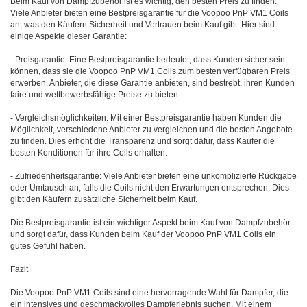
Beim Kauf von Dampfzubehör ist es wichtig, den besten Preis zu finden.
Viele Anbieter bieten eine Bestpreisgarantie für die Voopoo PnP VM1 Coils
an, was den Käufern Sicherheit und Vertrauen beim Kauf gibt. Hier sind
einige Aspekte dieser Garantie:
- Preisgarantie: Eine Bestpreisgarantie bedeutet, dass Kunden sicher sein
können, dass sie die Voopoo PnP VM1 Coils zum besten verfügbaren Preis
erwerben. Anbieter, die diese Garantie anbieten, sind bestrebt, ihren Kunden
faire und wettbewerbsfähige Preise zu bieten.
- Vergleichsmöglichkeiten: Mit einer Bestpreisgarantie haben Kunden die
Möglichkeit, verschiedene Anbieter zu vergleichen und die besten Angebote
zu finden. Dies erhöht die Transparenz und sorgt dafür, dass Käufer die
besten Konditionen für ihre Coils erhalten.
- Zufriedenheitsgarantie: Viele Anbieter bieten eine unkomplizierte Rückgabe
oder Umtausch an, falls die Coils nicht den Erwartungen entsprechen. Dies
gibt den Käufern zusätzliche Sicherheit beim Kauf.
Die Bestpreisgarantie ist ein wichtiger Aspekt beim Kauf von Dampfzubehör
und sorgt dafür, dass Kunden beim Kauf der Voopoo PnP VM1 Coils ein
gutes Gefühl haben.
Fazit
Die Voopoo PnP VM1 Coils sind eine hervorragende Wahl für Dampfer, die
ein intensives und geschmackvolles Dampferlebnis suchen. Mit einem