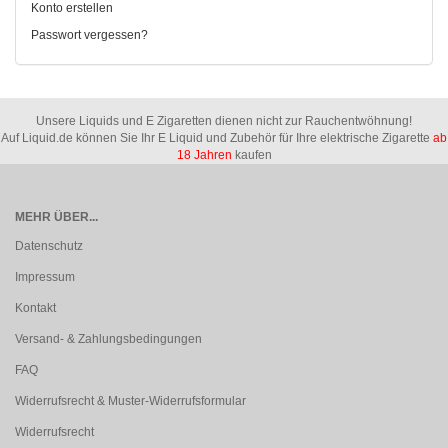
Konto erstellen
Passwort vergessen?
Unsere Liquids und E Zigaretten dienen nicht zur Rauchentwöhnung!
Auf Liquid.de können Sie Ihr E Liquid und Zubehör für Ihre elektrische Zigarette
ab
18 Jahren
kaufen
MEHR ÜBER...
Datenschutz
Impressum
Kontakt
Versand- & Zahlungsbedingungen
FAQ
Widerrufsrecht & Muster-Widerrufsformular
Widerrufsrecht