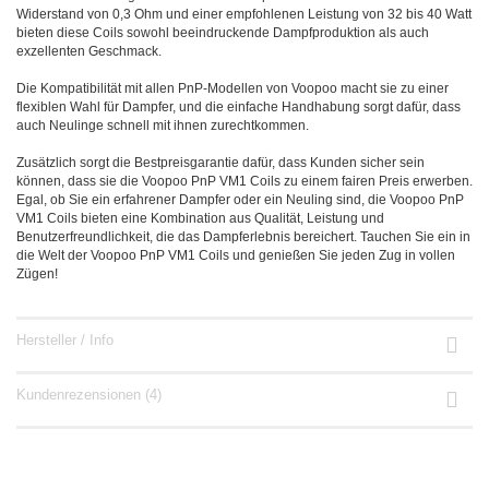
Widerstand von 0,3 Ohm und einer empfohlenen Leistung von 32 bis 40 Watt
bieten diese Coils sowohl beeindruckende Dampfproduktion als auch
exzellenten Geschmack.
Die Kompatibilität mit allen PnP-Modellen von Voopoo macht sie zu einer
flexiblen Wahl für Dampfer, und die einfache Handhabung sorgt dafür, dass
auch Neulinge schnell mit ihnen zurechtkommen.
Zusätzlich sorgt die Bestpreisgarantie dafür, dass Kunden sicher sein
können, dass sie die Voopoo PnP VM1 Coils zu einem fairen Preis erwerben.
Egal, ob Sie ein erfahrener Dampfer oder ein Neuling sind, die Voopoo PnP
VM1 Coils bieten eine Kombination aus Qualität, Leistung und
Benutzerfreundlichkeit, die das Dampferlebnis bereichert. Tauchen Sie ein in
die Welt der Voopoo PnP VM1 Coils und genießen Sie jeden Zug in vollen
Zügen!
Hersteller / Info
Kundenrezensionen (4)