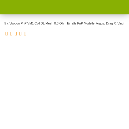
5 x Voopoo PnP VM1 Coil DL Mesh 0,3 Ohm für alle PnP Modelle, Argus, Drag X, Vinci