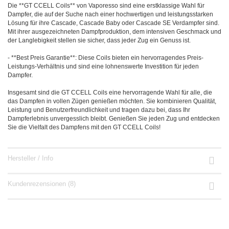
Die **GT CCELL Coils** von Vaporesso sind eine erstklassige Wahl für
Dampfer, die auf der Suche nach einer hochwertigen und leistungsstarken
Lösung für ihre Cascade, Cascade Baby oder Cascade SE Verdampfer sind.
Mit ihrer ausgezeichneten Dampfproduktion, dem intensiven Geschmack und
der Langlebigkeit stellen sie sicher, dass jeder Zug ein Genuss ist.
- **Best Preis Garantie**: Diese Coils bieten ein hervorragendes Preis-
Leistungs-Verhältnis und sind eine lohnenswerte Investition für jeden
Dampfer.
Insgesamt sind die GT CCELL Coils eine hervorragende Wahl für alle, die
das Dampfen in vollen Zügen genießen möchten. Sie kombinieren Qualität,
Leistung und Benutzerfreundlichkeit und tragen dazu bei, dass Ihr
Dampferlebnis unvergesslich bleibt. Genießen Sie jeden Zug und entdecken
Sie die Vielfalt des Dampfens mit den GT CCELL Coils!
Hersteller / Info
Kundenrezensionen (8)