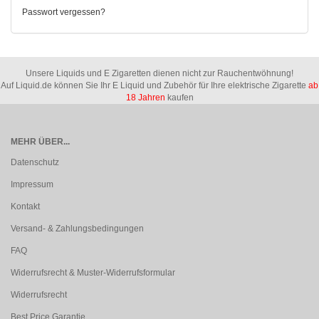
Passwort vergessen?
Unsere Liquids und E Zigaretten dienen nicht zur Rauchentwöhnung!
Auf Liquid.de können Sie Ihr E Liquid und Zubehör für Ihre elektrische Zigarette
ab
18 Jahren
kaufen
MEHR ÜBER...
Datenschutz
Impressum
Kontakt
Versand- & Zahlungsbedingungen
FAQ
Widerrufsrecht & Muster-Widerrufsformular
Widerrufsrecht
Best Price Garantie