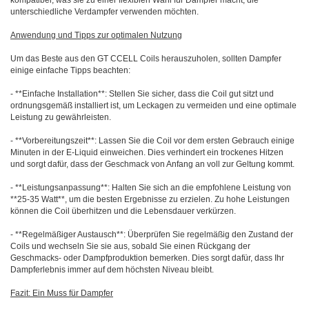
kompatibel, was sie zu einer flexiblen Wahl für Dampfer macht, die
unterschiedliche Verdampfer verwenden möchten.
Anwendung und Tipps zur optimalen Nutzung
Um das Beste aus den GT CCELL Coils herauszuholen, sollten Dampfer
einige einfache Tipps beachten:
- **Einfache Installation**: Stellen Sie sicher, dass die Coil gut sitzt und
ordnungsgemäß installiert ist, um Leckagen zu vermeiden und eine optimale
Leistung zu gewährleisten.
- **Vorbereitungszeit**: Lassen Sie die Coil vor dem ersten Gebrauch einige
Minuten in der E-Liquid einweichen. Dies verhindert ein trockenes Hitzen
und sorgt dafür, dass der Geschmack von Anfang an voll zur Geltung kommt.
- **Leistungsanpassung**: Halten Sie sich an die empfohlene Leistung von
**25-35 Watt**, um die besten Ergebnisse zu erzielen. Zu hohe Leistungen
können die Coil überhitzen und die Lebensdauer verkürzen.
- **Regelmäßiger Austausch**: Überprüfen Sie regelmäßig den Zustand der
Coils und wechseln Sie sie aus, sobald Sie einen Rückgang der
Geschmacks- oder Dampfproduktion bemerken. Dies sorgt dafür, dass Ihr
Dampferlebnis immer auf dem höchsten Niveau bleibt.
Fazit: Ein Muss für Dampfer