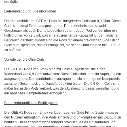
ermöglicht.
Lieferumfang und Spezifikationen
Das Set enthält drei IGEE A1 Pods mit integrierten Coils von 0,9 Ohm. Diese
Coils sind ideal für ein ausgewogenes Dampferlebnis, das sowohl
Geschmack als auch Dampfproduktion betont. Jeder Pod verfügt über ein
Füllvolumen von 2,5 ml, was eine ausreichende Kapazität für den täglichen
Gebrauch darstellt. Zudem sind die Pods mit einem praktischen Side Filling
System ausgestattet, das es ermöglicht, sie schnell und einfach mit E-Liquid
zu befüllen.
Vorteile der 0,9 Ohm Coils
Die IGEE A1 Pods von Smok sind mit Coils ausgestattet, die einen
Widerstand von 0,9 Ohm aufweisen. Diese Coils sind ideal für Vaper, die ein
ausgewogenes Dampferlebnis bevorzugen, da sie einen guten Kompromiss
zwischen Geschmack und Dampfproduktion bieten. Die 0,9 Ohm Coils sind
dabei fest in den Pods verbaut, was den Austauschprozess vereinfacht und
ein nahtloses Dampferlebnis ermöglicht.
Benutzerfreundliches Befüllsystem
Die IGEE A1 Pods von Smok verfügen über ein Side Filling System, das es
den Nutzern ermöglicht, ihre Pods einfach und unkompliziert mit E-Liquid zu
befüllen. Dieses System ist besonders praktisch, da es ein sauberes und