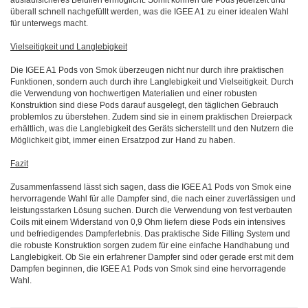
auslaufsicheres Befüllen ermöglicht. Somit können die Pods jederzeit und
überall schnell nachgefüllt werden, was die IGEE A1 zu einer idealen Wahl
für unterwegs macht.
Vielseitigkeit und Langlebigkeit
Die IGEE A1 Pods von Smok überzeugen nicht nur durch ihre praktischen
Funktionen, sondern auch durch ihre Langlebigkeit und Vielseitigkeit. Durch
die Verwendung von hochwertigen Materialien und einer robusten
Konstruktion sind diese Pods darauf ausgelegt, den täglichen Gebrauch
problemlos zu überstehen. Zudem sind sie in einem praktischen Dreierpack
erhältlich, was die Langlebigkeit des Geräts sicherstellt und den Nutzern die
Möglichkeit gibt, immer einen Ersatzpod zur Hand zu haben.
Fazit
Zusammenfassend lässt sich sagen, dass die IGEE A1 Pods von Smok eine
hervorragende Wahl für alle Dampfer sind, die nach einer zuverlässigen und
leistungsstarken Lösung suchen. Durch die Verwendung von fest verbauten
Coils mit einem Widerstand von 0,9 Ohm liefern diese Pods ein intensives
und befriedigendes Dampferlebnis. Das praktische Side Filling System und
die robuste Konstruktion sorgen zudem für eine einfache Handhabung und
Langlebigkeit. Ob Sie ein erfahrener Dampfer sind oder gerade erst mit dem
Dampfen beginnen, die IGEE A1 Pods von Smok sind eine hervorragende
Wahl.