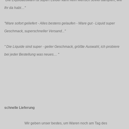
"Die Liquidauswahl ist super! Leider kann kein Mensch soviel dampfen, wie
Ihr da habt...."
"Ware sofort geliefert - Alles bestens gelaufen - Ware gut - Liquid super
Geschmack, superschneller Versand..."
"
Die Liquide sind super - geiler Geschmack, größte Auswahl, ich probiere
bei jeder Bestellung was neues....
"
schnelle Lieferung
Wir geben unser bestes, um Waren noch am Tag des