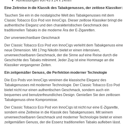
Abmessungen von 43 x 24 x 14mm
Eine Zeitreise in die Klassik des Tabakgenusses, der zeitlose Klassiker:
Tauchen Sie ein in die nostalgische Welt des Tabakgenusses mit dem
Classic Tobacco Eco Pod von InnoCigs. Dieser zeitlose Klassiker bringt die
authentische Eleganz und den charakteristischen Geschmack des
traditionellen Tabaks in die moderne Ära der E-Zigaretten.
Der unverwechselbare Geschmack
Der Classic Tobacco Eco Pod von InnoCigs verleiht dem Tabakgenuss eine
neue Dimension. Mit 17mg Nikotin bietet er einen intensiven,
unverwechselbaren Geschmack, der die Sinne auf eine Reise durch die
Geschichte des Tabaks mitnimmt. Jeder Zug ist eine Hommage an die
Klassiker vergangener Zeiten.
Ein zeitgemäßer Genuss, die Perfektion moderner Technologie
Die Eco Pods von InnoCigs vereinen die klassische Eleganz des
Tabakgenusses mit moderner Technologie. Der Classic Tobacco Eco Pod
bietet nicht nur einen authentischen Geschmack, sondern auch ein
bequemes und benutzerfreundliches Design. Genießen Sie den zeitlosen
Tabakgenuss ohne Kompromisse.
Der Classic Tobacco Eco Pod von InnoCigs ist nicht nur eine E-Zigarette,
sondern eine Zeitreise in die Klassik des Tabakgenusses. Mit seinem
unverwechselbaren Geschmack und moderner Technologie bietet er einen
zeitgemäßen Genuss, der die Essenz traditionellen Tabaks aufleben lässt.