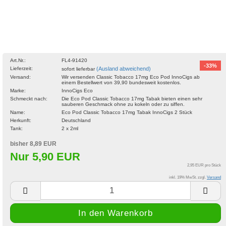
Art.Nr.:
FL4-91420
-33%
Lieferzeit:
(Ausland abweichend)
sofort lieferbar
Versand:
Wir versenden Classic Tobacco 17mg Eco Pod InnoCigs ab
einem Bestellwert von 39,90 bundesweit kostenlos.
Marke:
InnoCigs Eco
Schmeckt nach:
Die Eco Pod Classic Tobacco 17mg Tabak bieten einen sehr
sauberen Geschmack ohne zu kokeln oder zu siffen.
Name:
Eco Pod Classic Tobacco 17mg Tabak InnoCigs 2 Stück
Herkunft:
Deutschland
Tank:
2 x 2ml
bisher 8,89 EUR
Nur 5,90 EUR
2,95 EUR pro Stück
inkl. 19% MwSt. zzgl.
Versand