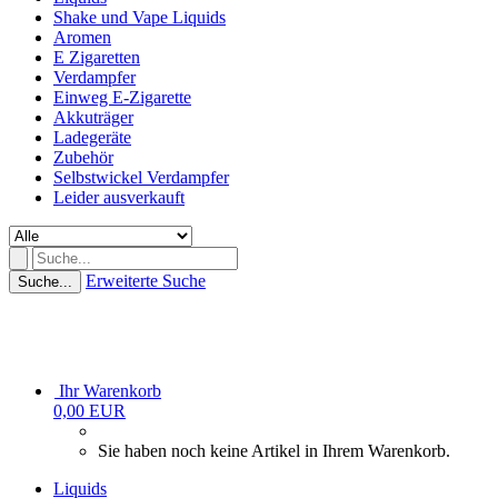
Shake und Vape Liquids
Aromen
E Zigaretten
Verdampfer
Einweg E-Zigarette
Akkuträger
Ladegeräte
Zubehör
Selbstwickel Verdampfer
Leider ausverkauft
Erweiterte Suche
Suche...
Ihr Warenkorb
0,00 EUR
Sie haben noch keine Artikel in Ihrem Warenkorb.
Liquids