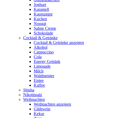
Joghurt
Karamell
Kaugummi
Kuchen
Nougat
Sahne Creme
Schokolade
Cocktail & Getränke
Cocktail & Getränke anzeigen
Alkohol
Cappuccino
Cola
Energy Getränk
Limonade
Milch
Waldmeister
Eistee
Kaffee
Shisha
Nikotinsalz
Weihnachten
Weihnachten anzeigen
Glühwein
Kekse