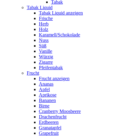
Tabak
Tabak Liquid
Tabak Liquid anzeigen
Frische
Herb
Holz
Karamell/Schokolade
Nuss
Süß
Vanille
Würzig
Zigarre
Pfeifentabak
Frucht
Frucht anzeigen
Ananas
Apfel
Aprikose
Bananen
Birne
Cranberry Moosbeere
Drachenfrucht
Erdbeeren
Granatapfel
Grapefruit