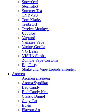
SnowOwl
Steamshot
Summer Tea
TNYVPS
Tom Klarks
Treibstoff
Twelve Monkeys
U. Juice
Vagrand
Vampire Vape
Vaping Gorilla
VG Bears
VISHA Shisha
Zombie Vape-Customs
Big Tasty
Shake und Vape Liquids anzeigen
Aromen
Aromen anzeigen
Aroma Syndikat
Bad Candy
Bad Candy Neu
Classic Dampf
Copy Cat
Eulen
Flavour Art