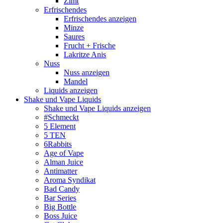
Zimt
Erfrischendes
Erfrischendes anzeigen
Minze
Saures
Frucht + Frische
Lakritze Anis
Nuss
Nuss anzeigen
Mandel
Liquids anzeigen
Shake und Vape Liquids
Shake und Vape Liquids anzeigen
#Schmeckt
5 Element
5 TEN
6Rabbits
Age of Vape
Alman Juice
Antimatter
Aroma Syndikat
Bad Candy
Bar Series
Big Bottle
Boss Juice