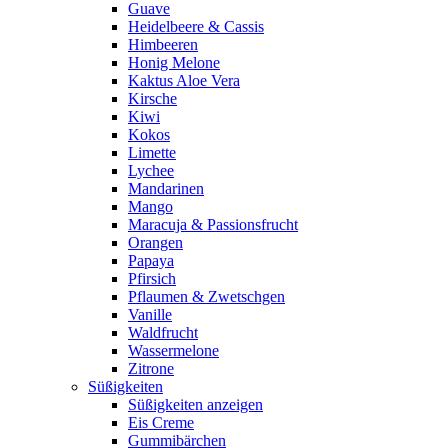
Guave
Heidelbeere & Cassis
Himbeeren
Honig Melone
Kaktus Aloe Vera
Kirsche
Kiwi
Kokos
Limette
Lychee
Mandarinen
Mango
Maracuja & Passionsfrucht
Orangen
Papaya
Pfirsich
Pflaumen & Zwetschgen
Vanille
Waldfrucht
Wassermelone
Zitrone
Süßigkeiten
Süßigkeiten anzeigen
Eis Creme
Gummibärchen