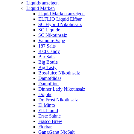
Liquids anzeigen
Liquid Marken
Liquid Marken anzeigen
ELFLIQ Liquid Elfbar
SC Hybrid Nikotinsalz
SC Liquide
SC Nikotinsalz
Vampire Vape
187 Salts
Bad Candy
Bar Salts
Big Bottle
Big Tasty
BossJuice Nikotinsalz
Dampfdidas
Dampflion
Dinner Lady Nikotinsalz
Dojoliq
Dr. Frost Nikotinsalz
El Minto
Elf-Liquid
Erste Sahne
Fiasco Brew
Flerbar
GangGang NicSalt