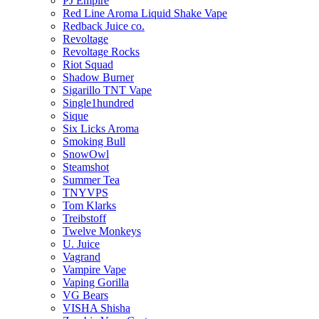
PJ Empire
Red Line Aroma Liquid Shake Vape
Redback Juice co.
Revoltage
Revoltage Rocks
Riot Squad
Shadow Burner
Sigarillo TNT Vape
Single1hundred
Sique
Six Licks Aroma
Smoking Bull
SnowOwl
Steamshot
Summer Tea
TNYVPS
Tom Klarks
Treibstoff
Twelve Monkeys
U. Juice
Vagrand
Vampire Vape
Vaping Gorilla
VG Bears
VISHA Shisha