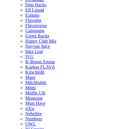
Drip Hacks
Elf Liquid
Ezigaro
Flavorist
Flavorverse
Ganggang
Green Rocks
Happy Club Mix
Hayvan Juice
Inka Leaf
IVG
K-Boom Aroma
Kapkas FLAVA
Kirschlolli
Maza
Milchbubiii
Mints
Misfits UK
Monsoon
Must Have
n'Eis
Nebelfee
Numbers
OWL