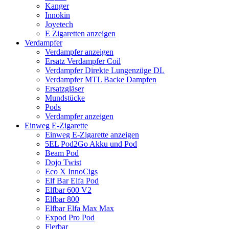
Kanger
Innokin
Joyetech
E Zigaretten anzeigen
Verdampfer
Verdampfer anzeigen
Ersatz Verdampfer Coil
Verdampfer Direkte Lungenzüge DL
Verdampfer MTL Backe Dampfen
Ersatzgläser
Mundstücke
Pods
Verdampfer anzeigen
Einweg E-Zigarette
Einweg E-Zigarette anzeigen
5EL Pod2Go Akku und Pod
Beam Pod
Dojo Twist
Eco X InnoCigs
Elf Bar Elfa Pod
Elfbar 600 V2
Elfbar 800
Elfbar Elfa Max Max
Expod Pro Pod
Flerbar