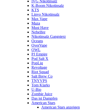
IVG Nikotinsalz
K-Boom Nikotinsalz
KTS
Linvo Nikotinsalz
Max Vape
Maza
Must Have
Nebelfee
Nikotinsalz Gangsterz
Oceans
OverVape
OWL
PJ Empire
Pod Salt X
PopLiq
Revoltage
Riot Squad
Salt Brew Co
TNYVPS
Tom Klarks
U-Bio
Zombie Juice
Das ist Dampfen
American Stars
American Stars anzeigen