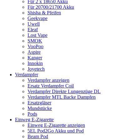
Für 2 x 18650 Akku
Für 20700/21700 Akku
Shisha & Pfeifen
Geekvape
Uwell
Eleaf
Lost Vape
SMOK
VooPoo
Aspire
Kanger
Innokin
Joyetech
Verdampfer
Verdampfer anzeigen
Ersatz Verdampfer Coil
Verdampfer Direkte Lungenzüge DL
Verdampfer MTL Backe Dampfen
Ersatzgläser
Mundstücke
Pods
Einweg E-Zigarette
Einweg E-Zigarette anzeigen
5EL Pod2Go Akku und Pod
Beam Pod