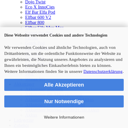
Dojo Twist
Eco X InnoCigs
Elf Bar Elfa Pod
Elfbar 600 V2
Elfbar 800
Elfbar Elfa Max Max
Expod Pro Pod
Diese Webseite verwendet Cookies und andere Technologien
Flerbar
Gotek Pod
Wir verwenden Cookies und ähnliche Technologien, auch von
IVG Air Pod
IVG Bar
Drittanbietern, um die ordentliche Funktionsweise der Website zu
Kirschlolli
gewährleisten, die Nutzung unseres Angebotes zu analysieren und
Linvo Pod Lite
Ihnen ein bestmögliches Einkaufserlebnis bieten zu können.
Lost Mary
Weitere Informationen finden Sie in unserer
Datenschutzerklärung
.
SKE
Wenax M1
Akkuträger
Alle Akzeptieren
Akkuträger anzeigen
Akkuträger mit Akku eingebaut
Akkuträger benötigt 2 x 18650 Akkus
Nur Notwendige
Akkuträger benötigt 18650 Akku
Akkuträger benötigt 20700/21700 Akkus
Akkus
Weitere Informationen
Ladegeräte
Zubehör