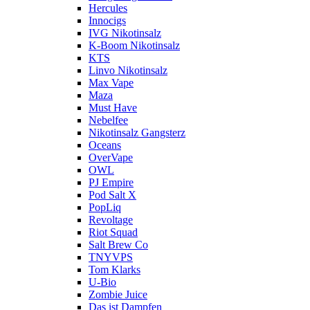
Hercules
Innocigs
IVG Nikotinsalz
K-Boom Nikotinsalz
KTS
Linvo Nikotinsalz
Max Vape
Maza
Must Have
Nebelfee
Nikotinsalz Gangsterz
Oceans
OverVape
OWL
PJ Empire
Pod Salt X
PopLiq
Revoltage
Riot Squad
Salt Brew Co
TNYVPS
Tom Klarks
U-Bio
Zombie Juice
Das ist Dampfen