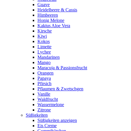
Guave
Heidelbeere & Cassis
Himbeeren
Honig Melone
Kaktus Aloe Vera
Kirsche
Kiwi
Kokos
Limette
Lychee
Mandarinen
Mango
Maracuja & Passionsfrucht
Orangen
Papaya
Pfirsich
Pflaumen & Zwetschgen
Vanille
Waldfrucht
Wassermelone
Zitrone
Süßigkeiten
Süßigkeiten anzeigen
Eis Creme
Gummibärchen