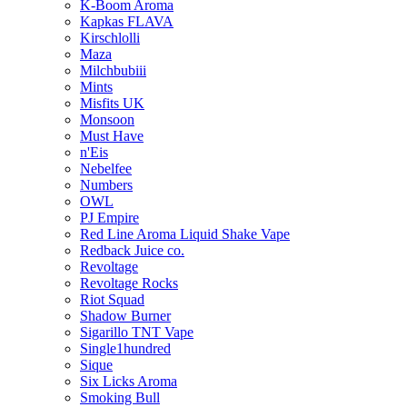
K-Boom Aroma
Kapkas FLAVA
Kirschlolli
Maza
Milchbubiii
Mints
Misfits UK
Monsoon
Must Have
n'Eis
Nebelfee
Numbers
OWL
PJ Empire
Red Line Aroma Liquid Shake Vape
Redback Juice co.
Revoltage
Revoltage Rocks
Riot Squad
Shadow Burner
Sigarillo TNT Vape
Single1hundred
Sique
Six Licks Aroma
Smoking Bull