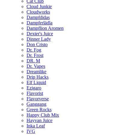
Cat Club
Cloud Junkie
Cloudworks
Dampfdidas
Dampferlädla
Dampflion Aromen
Dexter's Juice
Dinner Lady
Don Cristo
Dr. Fog
Dr. Frost
DR. M
Dr. Vapes
Dreamlike
Drip Hacks
Elf Liquid
Ezigaro
Flavorist
Flavorverse
Ganggang
Green Rocks
Happy Club Mix
Hayvan Juice
Inka Leaf
IVG