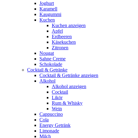
Joghurt
Karamell
Kaugummi
Kuchen
Kuchen anzeigen
Apfel
Erdbeeren
Käsekuchen
Zitronen
Nougat
Sahne Creme
Schokolade
Cocktail & Getränke
Cocktail & Getränke anzeigen
Alkohol
Alkohol anzeigen
Cocktail
Likör
Rum & Whisky
Wein
Cappuccino
Cola
Energy Getränk
Limonade
Milch