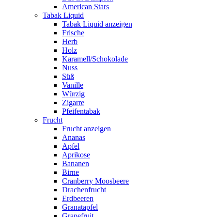
American Stars
Tabak Liquid
Tabak Liquid anzeigen
Frische
Herb
Holz
Karamell/Schokolade
Nuss
Süß
Vanille
Würzig
Zigarre
Pfeifentabak
Frucht
Frucht anzeigen
Ananas
Apfel
Aprikose
Bananen
Birne
Cranberry Moosbeere
Drachenfrucht
Erdbeeren
Granatapfel
Grapefruit