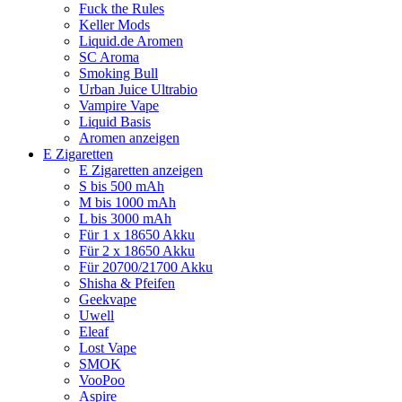
Fuck the Rules
Keller Mods
Liquid.de Aromen
SC Aroma
Smoking Bull
Urban Juice Ultrabio
Vampire Vape
Liquid Basis
Aromen anzeigen
E Zigaretten
E Zigaretten anzeigen
S bis 500 mAh
M bis 1000 mAh
L bis 3000 mAh
Für 1 x 18650 Akku
Für 2 x 18650 Akku
Für 20700/21700 Akku
Shisha & Pfeifen
Geekvape
Uwell
Eleaf
Lost Vape
SMOK
VooPoo
Aspire