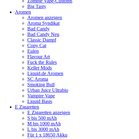
Zombie Vape-Customs
Big Tasty
Aromen
Aromen anzeigen
Aroma Syndikat
Bad Candy
Bad Candy Neu
Classic Dampf
Copy Cat
Eulen
Flavour Art
Fuck the Rules
Keller Mods
Liquid.de Aromen
SC Aroma
Smoking Bull
Urban Juice Ultrabio
Vampire Vape
Liquid Basis
E Zigaretten
E Zigaretten anzeigen
S bis 500 mAh
M bis 1000 mAh
L bis 3000 mAh
Für 1 x 18650 Akku