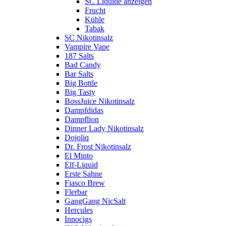
SC Liquide anzeigen
Frucht
Kühle
Tabak
SC Nikotinsalz
Vampire Vape
187 Salts
Bad Candy
Bar Salts
Big Bottle
Big Tasty
BossJuice Nikotinsalz
Dampfdidas
Dampflion
Dinner Lady Nikotinsalz
Dojoliq
Dr. Frost Nikotinsalz
El Minto
Elf-Liquid
Erste Sahne
Fiasco Brew
Flerbar
GangGang NicSalt
Hercules
Innocigs