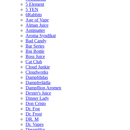
5 Element
5 TEN
6Rabbits
Age of Vape
Alman Juice
Antimatter
Aroma Syndikat
Bad Candy
Bar Series
Big Bottle
Boss Juice
Cat Club
Cloud Junkie
Cloudworks
Dampfdidas
Dampferlädla
Dampflion Aromen
Dexter's Juice
Dinner Lady
Don Cristo
Dr. Fog
Dr. Frost
DR. M
Dr. Vapes
Dreamlike