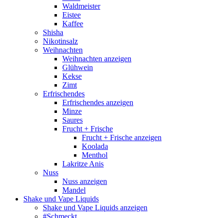
Waldmeister
Eistee
Kaffee
Shisha
Nikotinsalz
Weihnachten
Weihnachten anzeigen
Glühwein
Kekse
Zimt
Erfrischendes
Erfrischendes anzeigen
Minze
Saures
Frucht + Frische
Frucht + Frische anzeigen
Koolada
Menthol
Lakritze Anis
Nuss
Nuss anzeigen
Mandel
Shake und Vape Liquids
Shake und Vape Liquids anzeigen
#Schmeckt