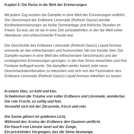
Kapitel 4: Die Reise in die Welt der Erinnerungen
Mit jedem Zug wurden die Dampfer in eine Welt der Erinnerungen entführt.
Der Geschmack der Erdbeere Limonade (Refresh Gazoz) weckte
Kindheitserinnerungen an heiße Sommertage und fröhliche Stunden im
Freien. Es war, als ob sie in eine Zeit zurückkehrten, in der die Welt voller
Abenteuer und unbeschwerter Freude war.
Die Geschichte des Erdbeere Limonade (Refresh Gazoz) Liquid Aromas
erinnerte an den erfrischenden und humorvollen Stil von Kerstin Gier. Die
Dampfer wurden in eine Welt des erfrischenden Geschmacks und der
nostalgischen Erinnerungen gezogen, in der ihre Sinne erwachten und ihre
Fantasie beflügelt wurde. Sie dampften weiter, bereit, jede neue
Geschmackskombination zu erkunden und sich von der Faszination des
Erdbeere Limonade (Refresh Gazoz) Liquid Aromas mitreißen zu lassen.
In einem Glas, so kühl und klar,
Schwimmen die Träume von süßer Erdbeere und Limonade, wunderbar.
Die rote Frucht, so saftig und fein,
Vermählt sich mit der Zitrusnote, frisch und rein.
Die Sonne glitzert im goldenen Licht,
Während das Aroma der Erdbeere den Gaumen umflicht.
Ein Hauch von Limone tanzt auf der Zunge,
Ein prickelndes Vergnügen, das die Sinne bezwunge.