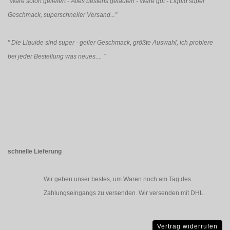
"Ware sofort geliefert - Alles bestens gelaufen - Ware gut - Liquid super
Geschmack, superschneller Versand..."
"
Die Liquide sind super - geiler Geschmack, größte Auswahl, ich probiere
bei jeder Bestellung was neues....
"
schnelle Lieferung
Wir geben unser bestes, um Waren noch am Tag des
Zahlungseingangs zu versenden. Wir versenden mit DHL.
Vertrag widerrufen