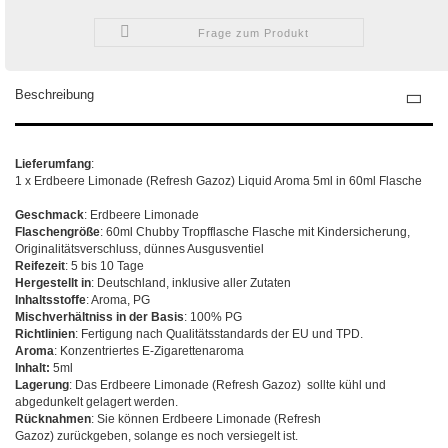
Frage zum Produkt
Beschreibung
Lieferumfang
:
1 x Erdbeere Limonade (Refresh Gazoz) Liquid Aroma 5ml in 60ml Flasche
Geschmack
: Erdbeere Limonade
Flaschengröße
: 60ml Chubby Tropfflasche Flasche mit Kindersicherung,
Originalitätsverschluss, dünnes Ausgusventiel
Reifezeit
: 5 bis 10 Tage
Hergestellt in
: Deutschland, inklusive aller Zutaten
Inhaltsstoffe
: Aroma, PG
Mischverhältniss in der Basis
: 100% PG
Richtlinien
: Fertigung nach Qualitätsstandards der EU und TPD.
Aroma
: Konzentriertes E-Zigarettenaroma
Inhalt:
5ml
Lagerung
: Das Erdbeere Limonade (Refresh Gazoz) sollte kühl und
abgedunkelt gelagert werden.
Rücknahmen
: Sie können Erdbeere Limonade (Refresh
Gazoz) zurückgeben, solange es noch versiegelt ist.