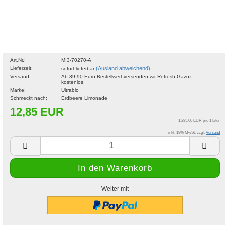
Art.Nr.:
MI3-70270-A
Lieferzeit:
(Ausland abweichend)
sofort lieferbar
Versand:
Ab 39,90 Euro Bestellwert versenden wir Refresh Gazoz
kostenlos.
Marke:
Ultrabio
Schmeckt nach:
Erdbeere Limonade
12,85 EUR
1.285,00 EUR pro 1 Liter
inkl. 19% MwSt. zzgl.
Versand
Weiter mit