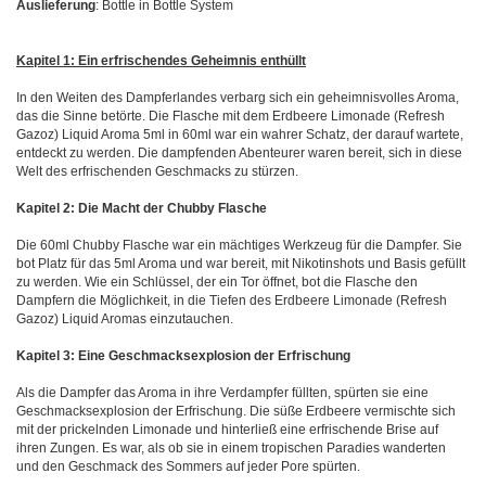
Auslieferung
: Bottle in Bottle System
Kapitel 1: Ein erfrischendes Geheimnis enthüllt
In den Weiten des Dampferlandes verbarg sich ein geheimnisvolles Aroma,
das die Sinne betörte. Die Flasche mit dem Erdbeere Limonade (Refresh
Gazoz) Liquid Aroma 5ml in 60ml war ein wahrer Schatz, der darauf wartete,
entdeckt zu werden. Die dampfenden Abenteurer waren bereit, sich in diese
Welt des erfrischenden Geschmacks zu stürzen.
Kapitel 2: Die Macht der Chubby Flasche
Die 60ml Chubby Flasche war ein mächtiges Werkzeug für die Dampfer. Sie
bot Platz für das 5ml Aroma und war bereit, mit Nikotinshots und Basis gefüllt
zu werden. Wie ein Schlüssel, der ein Tor öffnet, bot die Flasche den
Dampfern die Möglichkeit, in die Tiefen des Erdbeere Limonade (Refresh
Gazoz) Liquid Aromas einzutauchen.
Kapitel 3: Eine Geschmacksexplosion der Erfrischung
Als die Dampfer das Aroma in ihre Verdampfer füllten, spürten sie eine
Geschmacksexplosion der Erfrischung. Die süße Erdbeere vermischte sich
mit der prickelnden Limonade und hinterließ eine erfrischende Brise auf
ihren Zungen. Es war, als ob sie in einem tropischen Paradies wanderten
und den Geschmack des Sommers auf jeder Pore spürten.