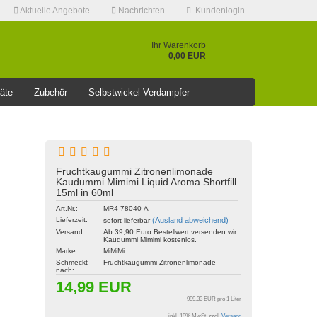
Aktuelle Angebote
Nachrichten
Kundenlogin
Ihr Warenkorb
0,00 EUR
äte
Zubehör
Selbstwickel Verdampfer
❤️️⭐AKTUELLE RABATT AKTION >>⭐❤️️
Fruchtkaugummi Zitronenlimonade
Kaudummi Mimimi Liquid Aroma Shortfill
Konto erstellen
15ml in 60ml
Passwort vergessen?
Art.Nr.:
MR4-78040-A
Lieferzeit:
(Ausland abweichend)
sofort lieferbar
Versand:
Ab 39,90 Euro Bestellwert versenden wir
Kaudummi Mimimi kostenlos.
Marke:
MiMiMi
Schmeckt
Fruchtkaugummi Zitronenlimonade
nach:
14,99 EUR
999,33 EUR pro 1 Liter
inkl. 19% MwSt. zzgl.
Versand