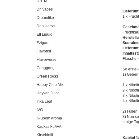
DR. M
Dr. Vapes
Lieferum
1 x Fruch
Dreamlike
Drip Hacks
Geschm
Fruchtka
Elf Liquid
Herstell
Ezigaro
Sucralos
Lieferum
Flavorist
Inhaltsst
Flasche
:
Flavorverse
Ganggang
So erstel
1) Geben 
Green Rocks
Happy Club Mix
1 x Nikot
2 x Nikot
Hayvan Juice
3 x Nikot
4 x Nikot
Inka Leaf
IVG
2) Füllen
3) Nun so
K-Boom Aroma
einige Ta
Kapkas FLAVA
Kirschlolli
Kapitel 