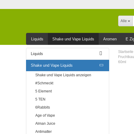
Alle
Liquids
Shake und Vape Liquids
Aromen
E Zi
Leider ausverkauft
Startseite
Liquids
Fruchtkau
60ml
Shake und Vape Liquids
Shake und Vape Liquids anzeigen
#Schmeckt
5 Element
5 TEN
6Rabbits
Age of Vape
Alman Juice
Antimatter