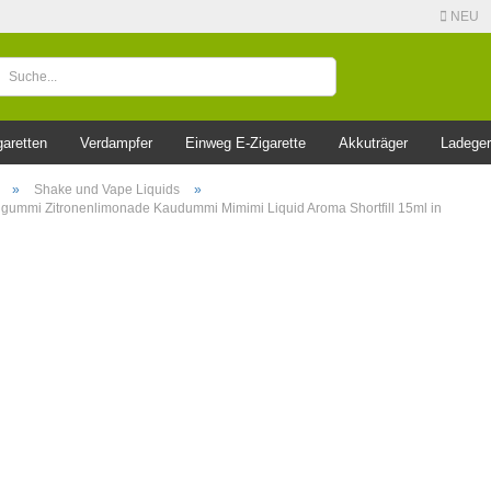
NEU
garetten
Verdampfer
Einweg E-Zigarette
Akkuträger
Ladeger
»
Shake und Vape Liquids
»
gummi Zitronenlimonade Kaudummi Mimimi Liquid Aroma Shortfill 15ml in