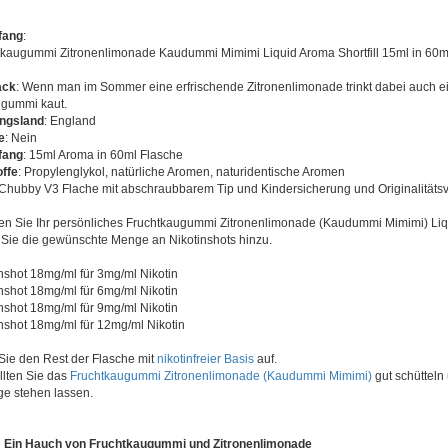
fang
:
tkaugummi Zitronenlimonade Kaudummi Mimimi Liquid Aroma Shortfill 15ml in 60m
ack
: Wenn man im Sommer eine erfrischende Zitronenlimonade trinkt dabei auch e
ugummi kaut.
ungsland
: England
e
: Nein
fang
: 15ml Aroma in 60ml Flasche
offe
: Propylenglykol, natürliche Aromen, naturidentische Aromen
 Chubby V3 Flache mit abschraubbarem Tip und Kindersicherung und Originalitäts
len Sie Ihr persönliches Fruchtkaugummi Zitronenlimonade (Kaudummi Mimimi) Liq
Sie die gewünschte Menge an Nikotinshots hinzu.
inshot 18mg/ml für 3mg/ml Nikotin
inshot 18mg/ml für 6mg/ml Nikotin
inshot 18mg/ml für 9mg/ml Nikotin
inshot 18mg/ml für 12mg/ml Nikotin
 Sie den Rest der Flasche mit
nikotinfreier Basis
auf.
llten Sie das
Fruchtkaugummi Zitronenlimonade (Kaudummi Mimimi)
gut schütteln
ge stehen lassen.
1: Ein Hauch von Fruchtkaugummi und Zitronenlimonade