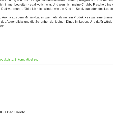
Versuchung von Fruchtkaugummi und die erfrischende Spritzigkeit von Zitronenli
ch immer begleiten - egal wo ich war. Und wenn ich meine Chubby Flasche öffnet
n Duft wahrnahm, fühlte ich mich wieder wie ein Kind im Spielzeugladen des Leben
d Aroma aus dem Mimimi-Laden war mehr als nur ein Produkt - es war eine Erinne
 des Augenblicks und die Schönheit der kleinen Dinge im Leben. Und dafür würde
ein.
dukt ist z.B. kompatibel zu:
ICD Bad Candy