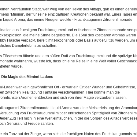
kleinen, verträumten Stadt, weit weg von der Hektik des Alltags, gab es einen gehei
ens "Mimimi", der für seine einzigartigen Kreationen bekannt war. Eines Tages e
ein Liquid Aroma, das meine Neugier weckte - Fruchtkaugummi Zitronenlimonade.
nation aus fruchtigem Fruchtkaugummi und erfrischender Zitronenlimonade versp
sexplosion, die meine Sinne begeisterte. Die 15ml des kostbaren Aromas waren 
by Flasche verpackt, bereit, mit Nikotinshots oder Basis aufgefüllt zu werden, um 
liches Dampferlebnis zu schaffen.
as Fläschchen öffnete und den süßen Duft von Fruchtkaugummi und die spritzige N
imonade wahrnahm, wusste ich, dass ich eine Reise in eine Welt voller Geschmack
treten würde.
2: Die Magie des Mimimi-Ladens
i-Laden war kein gewöhnlicher Ort - er war ein Ort der Wunder und Geheimnisse
en zwischen Realität und Fantasie verschwammen. Hier konnte man die
hnlichsten Aromen entdecken und sich von ihrer Magie verzaubern lassen.
tkaugummi Zitronenlimonade Liquid Aroma war eine Meisterleistung der Aromakun
Versuchung von Fruchtkaugummi mit der erfrischenden Spritzigkeit von Zitronenli
 Jeder Zug ließ mich in eine Welt eintauchen, in der die Sorgen des Alltags verges
och Genuss und Freude zählten.
e ein Tanz auf der Zunge, wenn sich die fruchtigen Noten des Fruchtkaugummis m