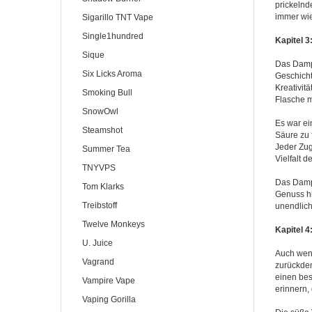
prickelnd
immer wie
Sigarillo TNT Vape
Single1hundred
Kapitel 
Sique
Das Dampf
Six Licks Aroma
Geschicht
Kreativit
Smoking Bull
Flasche mi
SnowOwl
Es war ei
Steamshot
Säure zu 
Jeder Zug
Summer Tea
Vielfalt 
TNYVPS
Das Damp
Tom Klarks
Genuss hi
Treibstoff
unendlich
Twelve Monkeys
Kapitel 
U. Juice
Auch wenn
Vagrand
zurückden
einen be
Vampire Vape
erinnern, 
Vaping Gorilla