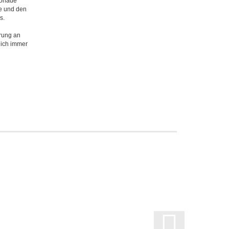
monade
e und den
s.
rung an
 ich immer