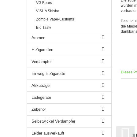
Die süße 
VG Bears
würden mi
vertraute
VISHA Shisha
Zombie Vape-Customs
Das Liqui
die Magie
Big Tasty
dankbar s
Aromen
E Zigaretten
Verdampfer
Dieses Pro
Einweg E-Zigarette
Akkuträger
Ladegeräte
Zubehör
Selbstwickel Verdampfer
Leider ausverkauft
JU