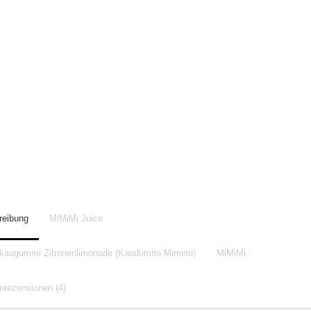
reibung
MiMiMi Juice
tkaugummi Zitronenlimonade (Kaudummi Mimimi)
MiMiMi
rezensionen (4)