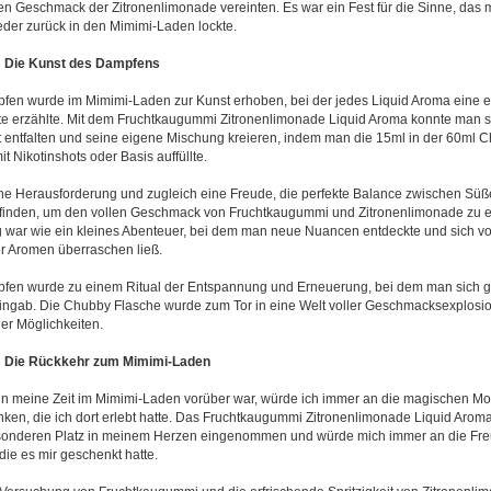
en Geschmack der Zitronenlimonade vereinten. Es war ein Fest für die Sinne, das 
der zurück in den Mimimi-Laden lockte.
3: Die Kunst des Dampfens
en wurde im Mimimi-Laden zur Kunst erhoben, bei der jedes Liquid Aroma eine 
e erzählte. Mit dem Fruchtkaugummi Zitronenlimonade Liquid Aroma konnte man 
ät entfalten und seine eigene Mischung kreieren, indem man die 15ml in der 60ml 
t Nikotinshots oder Basis auffüllte.
ne Herausforderung und zugleich eine Freude, die perfekte Balance zwischen Süß
finden, um den vollen Geschmack von Fruchtkaugummi und Zitronenlimonade zu en
 war wie ein kleines Abenteuer, bei dem man neue Nuancen entdeckte und sich vo
der Aromen überraschen ließ.
fen wurde zu einem Ritual der Entspannung und Erneuerung, bei dem man sich 
ngab. Die Chubby Flasche wurde zum Tor in eine Welt voller Geschmacksexplosi
er Möglichkeiten.
4: Die Rückkehr zum Mimimi-Laden
 meine Zeit im Mimimi-Laden vorüber war, würde ich immer an die magischen M
ken, die ich dort erlebt hatte. Das Fruchtkaugummi Zitronenlimonade Liquid Aroma
sonderen Platz in meinem Herzen eingenommen und würde mich immer an die Fr
die es mir geschenkt hatte.