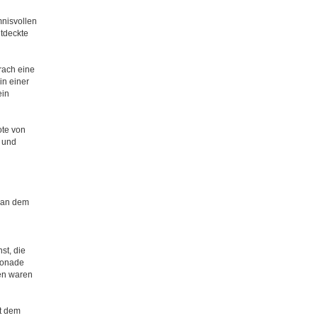
mnisvollen
ntdeckte
rach eine
in einer
ein
ote von
 und
, an dem
st, die
monade
sen waren
it dem