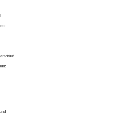
l
inen
verschluß
uid:
 und