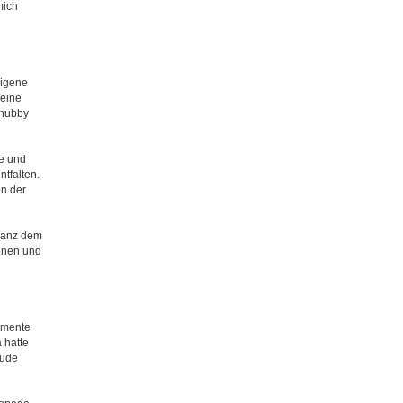
mich
eigene
seine
Chubby
e und
tfalten.
n der
ganz dem
onen und
omente
 hatte
eude