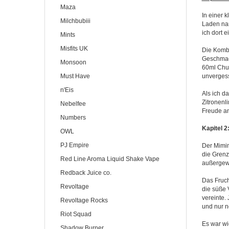
Maza
In einer 
Milchbubiii
Laden nam
ich dort 
Mints
Misfits UK
Die Kombi
Geschmack
Monsoon
60ml Chub
Must Have
unvergess
n'Eis
Als ich d
Zitronenl
Nebelfee
Freude an
Numbers
Kapitel 
OWL
PJ Empire
Der Mimim
die Grenz
Red Line Aroma Liquid Shake Vape
außergewö
Redback Juice co.
Das Fruch
Revoltage
die süße 
vereinte.
Revoltage Rocks
und nur n
Riot Squad
Es war wi
Shadow Burner