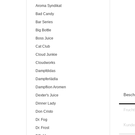
Aroma Syndikat
Bad Candy
Bar Series
Big Bottle
Boss Juice
Cat Club
Cloud Junkie
Cloudworks
Dampfdidas
Dampferlädla
Dampflion Aromen
Besch
Dexter's Juice
Dinner Lady
Fruch
Don Cristo
Dr. Fog
Kunden
Dr. Frost