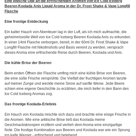
Eine epische Ode an die erfrischenden Aromen von Ice Cold Iceberg
Beeren Koolada Anis Liquid Aroma in der Dr. Frost Shake & Vape Longfill
Flasche
Eine frostige Entdeckung
Ein kalter Hauch von Abenteuer lag in der Luft, als ich mich aufmachte, die
geheimnisvolle Welt von Ice Cold Iceberg Beeren Koolada Anis zu erkunden.
In einer 14ml Flasche verborgen, bereit, in der 60ml Dr. Frost Shake & Vape
Longfill Flasche mit Nikotinshots und Basis vereint zu werden, versprach
dieses Aroma eine erfrischende Reise durch Beeren, Koolada und Anis.
Die kühle Brise der Beeren
Beim ersten Öffnen der Flasche umfing mich eine kühle Brise von Beeren,
die eine süße Frische versprühte. Die Vielfalt der fruchtigen Aromen tanzte
auf meiner Zunge und weckte meine Sinne auf sanfte Weise. Jede Beere
schien eine eigene Geschichte zu erzählen, die mich tiefer in den Bann des
Ice Cold Iceberg Aromas zog.
Das frostige Koolada-Erlebnis
Ein Hauch von Koolada mischte sich dazu und brachte eine eisige Frische in
die Aromen. Wie eine arktische Brise ließ das Koolada meine
Geschmacksknospen erzittern und verlieh dem Aroma eine einzigartige
Note. Die frostige Kombination aus Beeren und Koolada war wie ein Sprung
ins kalte Wasser - erfrischend und belebend.