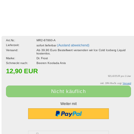
Art.Nr.:
MR2-87860-A
Lieferzeit:
(Ausland abweichend)
sofort lieferbar
Versand:
Ab 39,90 Euro Bestellwert versenden wir Ice Cold Iceberg Liquid
kostenlos.
Marke:
Dr. Frost
Schmeckt nach:
Beeren Koolada Anis
12,90 EUR
921,43 EUR pro 1 Liter
inkl. 19% MwSt. zzgl.
Versand
Weiter mit