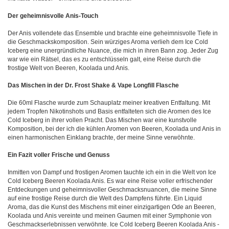
Der geheimnisvolle Anis-Touch
Der Anis vollendete das Ensemble und brachte eine geheimnisvolle Tiefe in
die Geschmackskomposition. Sein würziges Aroma verlieh dem Ice Cold
Iceberg eine unergründliche Nuance, die mich in ihren Bann zog. Jeder Zug
war wie ein Rätsel, das es zu entschlüsseln galt, eine Reise durch die
frostige Welt von Beeren, Koolada und Anis.
Das Mischen in der Dr. Frost Shake & Vape Longfill Flasche
Die 60ml Flasche wurde zum Schauplatz meiner kreativen Entfaltung. Mit
jedem Tropfen Nikotinshots und Basis entfalteten sich die Aromen des Ice
Cold Iceberg in ihrer vollen Pracht. Das Mischen war eine kunstvolle
Komposition, bei der ich die kühlen Aromen von Beeren, Koolada und Anis in
einen harmonischen Einklang brachte, der meine Sinne verwöhnte.
Ein Fazit voller Frische und Genuss
Inmitten von Dampf und frostigen Aromen tauchte ich ein in die Welt von Ice
Cold Iceberg Beeren Koolada Anis. Es war eine Reise voller erfrischender
Entdeckungen und geheimnisvoller Geschmacksnuancen, die meine Sinne
auf eine frostige Reise durch die Welt des Dampfens führte. Ein Liquid
Aroma, das die Kunst des Mischens mit einer einzigartigen Ode an Beeren,
Koolada und Anis vereinte und meinen Gaumen mit einer Symphonie von
Geschmackserlebnissen verwöhnte. Ice Cold Iceberg Beeren Koolada Anis -