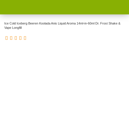
Ice Cold Iceberg Beeren Koolada Anis Liquid Aroma 14ml-in-60ml Dr. Frost Shake &
Vape Longfill