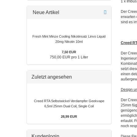
1 x Imbus
Der Creed
Neue Artikel
erwarten 
sind es i
Fresh Mint Minze Cooling Nikotinsalz Linvo Liquid
20mg Nikotin 10ml
Creed RTA
7,50 EUR
Der Creed
750,00 EUR pro 1 Liter
Ingenieur
Kombinati
setzt die
einen det
Zuletzt angesehen
außergew
Design un
Der Creed
Creed RTA Selbstwickel-Verdampfer Geekvape
25mm fügt
6,5ml 25mm Dual Coil, Single Coil
genügend 
ermöglich
28,99 EUR
erlaubt. F
noch resp
Kundenlogin
Diese Fle