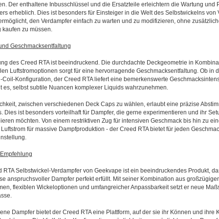
len. Der enthaltene Inbusschlüssel und die Ersatzteile erleichtern die Wartung und 
rs erheblich. Dies ist besonders für Einsteiger in die Welt des Selbstwickelns von V
ermöglicht, den Verdampfer einfach zu warten und zu modifizieren, ohne zusätzlic
 kaufen zu müssen.
 und Geschmacksentfaltung
ung des Creed RTA ist beeindruckend. Die durchdachte Deckgeometrie in Kombinat
blen Luftstromoptionen sorgt für eine hervorragende Geschmacksentfaltung. Ob in d
-Coil-Konfiguration, der Creed RTA liefert eine bemerkenswerte Geschmacksintens
t es, selbst subtile Nuancen komplexer Liquids wahrzunehmen.
chkeit, zwischen verschiedenen Deck Caps zu wählen, erlaubt eine präzise Abst
s. Dies ist besonders vorteilhaft für Dampfer, die gerne experimentieren und ihr Set
nieren möchten. Von einem restriktiven Zug für intensiven Geschmack bis hin zu ei
 Luftstrom für massive Dampfproduktion - der Creed RTA bietet für jeden Geschmac
instellung.
d Empfehlung
 RTA Selbstwickel-Verdampfer von Geekvape ist ein beeindruckendes Produkt, da
se anspruchsvoller Dampfer perfekt erfüllt. Mit seiner Kombination aus großzügige
en, flexiblen Wickeloptionen und umfangreicher Anpassbarkeit setzt er neue Maßs
asse.
rene Dampfer bietet der Creed RTA eine Plattform, auf der sie ihr Können und ihre Kr