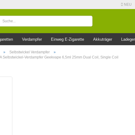
NEU
garetten
Verdampfer
Einweg E-Zigarette
Akkuträger
Ladeger
»
Selbstwickel Verdampfer
»
 Selbstwickel-Verdampfer Geekvape 6,5ml 25mm Dual Coil, Single Coil