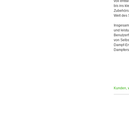
voll entf
bis ins k
Zubehörs 
Welt des 
Insgesamt
und leist
Benutzerf
von Selbs
Dampf-Ent
Dampfers
Kunden, w