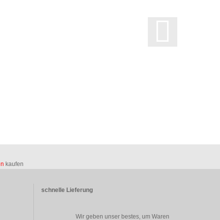
en
kaufen
schnelle Lieferung
Wir geben unser bestes, um Waren