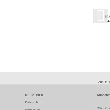
§12
A
Auf Liqu
Kundenm
MEHR ÜBER...
Datenschutz
"Die Liqu