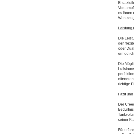
Ersatztei
Verdampfe
es ihnen 
Werkzeug
Leistung
Die Leist
den flexi
oder Dual
ermöglich
Die Mögli
Luftstrom
perfektio
offeneren
richtige E
Fazit un
Der Creed
Bedürfnis
Tankvolum
seiner Kl
Für erfah