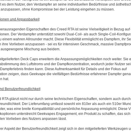
t es dem Nutzer, den Verdampfer an seine individuellen Bedürfnisse und ästhetisc
 anzupassen, ohne Kompromisse bei der Leistung eingehen zu müssen.
ionen und Anpassbarkeit
herausragenden Eigenschaften des Creed RTA ist seine Vielseitigkeit in Bezug auf 
ionen. Der Verdampfer unterstützt sowohl Dual-Coil- als auch Single-Coil-Konfigur
u einem wahren Allrounder macht. Diese Flexibilität ermöglicht es Dampfern, ihr Se
n ihre Vorlieben anzupassen - sei es für intensiven Geschmack, massive Dampfpro
e ausgewogene Mischung aus beidem.
mitgelieferten Deck Caps erweitern die Anpassungsmöglichkeiten noch weiter. Sie 
abstimmung des Luftstroms und der Dampfkonzentration, wodurch jeder Nutzer sei
 Dampferlebnis finden kann. Diese Aufmerksamkeit für Details und der Fokus auf
tion zeigen, dass Geekvape die vielfältigen Bedürfnisse erfahrener Dampfer gena
n hat.
nd Benutzerfreundlichkeit
 RTA glänzt nicht nur durch seine technischen Eigenschaften, sondern auch durch
reundlichkeit. Der Lieferumfang umfasst sowohl ein 810er als auch ein 510er Mun
ter, was eine breite Kompatibilität und persönliche Anpassung ermöglicht. Diese Vi
optionen unterstreicht Geekvapes Engagement, ein Produkt zu schaffen, das sich
llen Vorlieben des Nutzers anpassen lässt.
rer Aspekt der Benutzerfreundlichkeit zeigt sich in den mitgelieferten Werkzeugen 