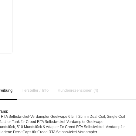
reibung
Hersteller / Info
Kundenrezensionen (4)
fang
:
 RTA Selbstwickel-Verdampfer Geekvape 6,5ml 25mm Dual Coil, Single Coil
 flacher Tank für Creed RTA Selbstwickel-Verdampfer Geekvape
undstück, 510 Mundstück & Adapter für Creed RTA Selbstwickel-Verdampfer
hiedene Deck Caps für Creed RTA Selbstwickel-Verdampfer