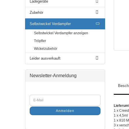
Ladegeräte
Zubehör
Selbstwickel Verdampfer
Selbstwickel Verdampfer anzeigen
Tröpfler
Wickelzubehör
Leider ausverkauft
Newsletter-Anmeldung
Besch
Lieferum
1 x Creed
Anmelden
1 x 4,5ml
1 x 810 M
3 x versc