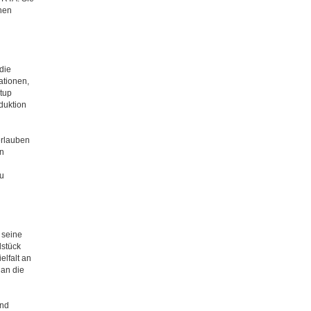
hen
die
ationen,
tup
duktion
erlauben
n
u
 seine
dstück
elfalt an
 an die
und