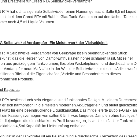
 und Ersatzteile für Creed RTA Selbstwickel-Verdampfer
 RTA hat sich als geniale Selbstwickler einen Namen gemacht. Satte 6,5 ml Liqui
euch bei dem Creed RTA mit Bubble Glas Tank. Wenn man auf den fachen Tank um
mmer noch 4,5 ml Liquid Volumen.
 Selbstwickel-Verdampfer: Ein Meisterwerk der Vielseitigkeit
 RTA Selbstwickel-Verdampfer von Geekvape ist ein beeindruckendes Stück
skunst, das die Herzen von Dampf-Enthusiasten höher schlagen lässt. Mit seiner
on aus großzügigem Tankvolumen, flexiblen Wickeloptionen und durchdachtem D
ser Verdampfer neue Maßstäbe in der Welt der Selbstwickler. In diesem Artikel werfe
aillierten Blick auf die Eigenschaften, Vorteile und Besonderheiten dieses
öhnlichen Produkts.
d Kapazität
 RTA besticht durch sein elegantes und funktionales Design. Mit einem Durchmes
 er sich harmonisch in die meisten modernen Akkuträger ein und bietet gleichzeiti
Platz für eine beeindruckende Liquidkapazität. Das mitgelieferte Bubble-Glas-Tan
t ein Fassungsvermögen von satten 6,5ml, was längeres Dampfen ohne häufiges 
ür diejenigen, die ein schlankeres Profil bevorzugen, ist auch ein flacher Tank mit 
ektablen 4,5ml Kapazität im Lieferumfang enthalten.
xibilität in der Tankgröße ist ein Beispiel für die durchdachte Konzeption des Creed