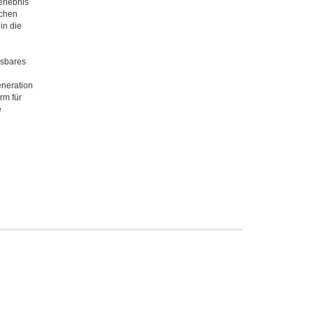
erlebnis
ichen
in die
ssbares
eneration
rm für
e