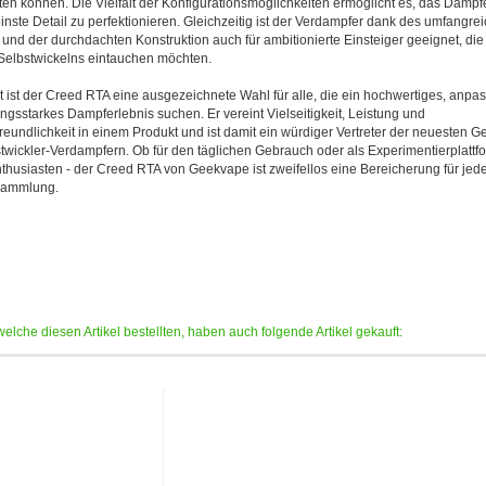
alten können. Die Vielfalt der Konfigurationsmöglichkeiten ermöglicht es, das Dampf
leinste Detail zu perfektionieren. Gleichzeitig ist der Verdampfer dank des umfangre
und der durchdachten Konstruktion auch für ambitionierte Einsteiger geeignet, die 
Selbstwickelns eintauchen möchten.
 ist der Creed RTA eine ausgezeichnete Wahl für alle, die ein hochwertiges, anpa
ungsstarkes Dampferlebnis suchen. Er vereint Vielseitigkeit, Leistung und
reundlichkeit in einem Produkt und ist damit ein würdiger Vertreter der neuesten G
twickler-Verdampfern. Ob für den täglichen Gebrauch oder als Experimentierplattfo
husiasten - der Creed RTA von Geekvape ist zweifellos eine Bereicherung für jed
ammlung.
elche diesen Artikel bestellten, haben auch folgende Artikel gekauft: