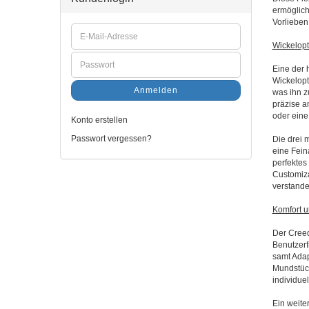
ermöglich
Vorlieben
Wickelopt
Eine der 
Wickelopt
Anmelden
was ihn z
präzise a
oder ein
Konto erstellen
Passwort vergessen?
Die drei 
eine Fein
perfektes
Customiza
verstande
Komfort u
Der Creed
Benutzerf
samt Adap
Mundstück
individue
Ein weite