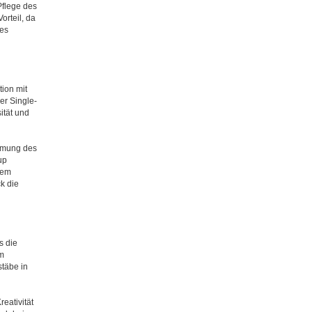
Pflege des
orteil, da
hes
ion mit
er Single-
ität und
immung des
up
nem
k die
s die
m
täbe in
eativität