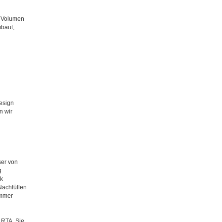
d Volumen
baut,
esign
n wir
ser von
g
k
Nachfüllen
immer
 RTA. Sie