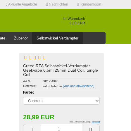
Aktuelle Angebote
Nachrichten
Kundenlogin
Ihr Warenkorb
0,00 EUR
äte
Zubehör
Selbstwickel Verdampfer
❤️️⭐AKTUELLE RABATT AKTION >>⭐❤️️
Creed RTA Selbstwickel-Verdampfer
Geekvape 6,5ml 25mm Dual Coil, Single
Coil
Konto erstellen
Art.Nr.:
GP1-34990
Passwort vergessen?
Lieferzeit:
(Ausland abweichend)
sofort lieferbar
Farbe:
28,99 EUR
inkl. 19% MwSt. zzgl.
Versand