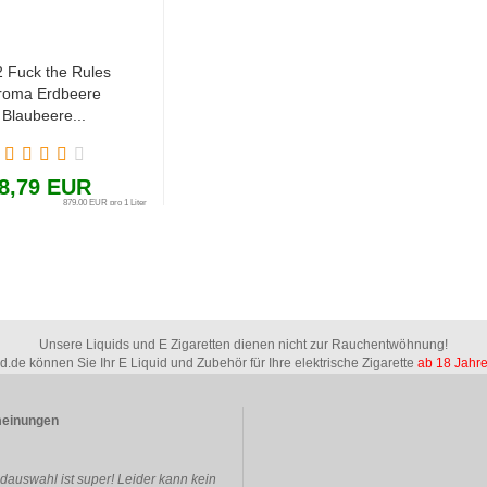
 Fuck the Rules
roma Erdbeere
Blaubeere...
8,79 EUR
879,00 EUR pro 1 Liter
Unsere Liquids und E Zigaretten dienen nicht zur Rauchentwöhnung!
id.de können Sie Ihr E Liquid und Zubehör für Ihre elektrische Zigarette
ab 18 Jahr
einungen
idauswahl ist super! Leider kann kein