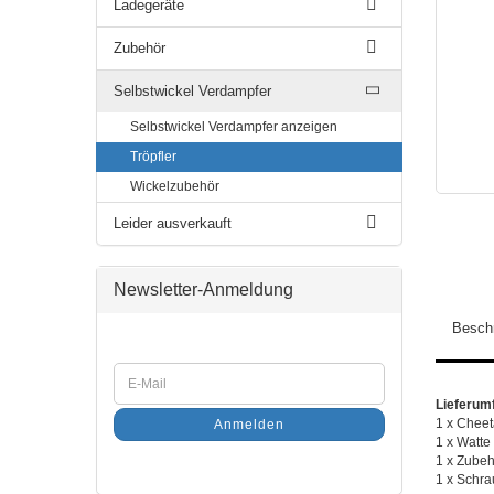
Ladegeräte
Zubehör
Selbstwickel Verdampfer
Selbstwickel Verdampfer anzeigen
Tröpfler
Wickelzubehör
Leider ausverkauft
Newsletter-Anmeldung
Besch
Lieferum
1 x Cheet
Anmelden
1 x Watte
1 x Zubeh
​1 x Schr