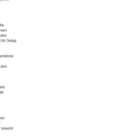
die
exen
 den
 ihr Setup
erlebnis
 den
eln
mte
den
r
r sowohl