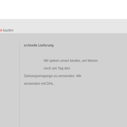
en
kaufen
schnelle Lieferung
Wir geben unser bestes, um Waren
noch am Tag des
Zahlungseingangs zu versenden. Wir
versenden mit DHL.