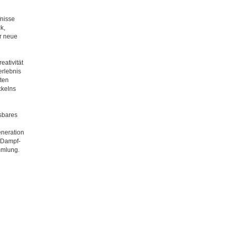
fnisse
k,
er neue
eativität
erlebnis
rten
ckelns
ssbares
eneration
r Dampf-
mmlung.