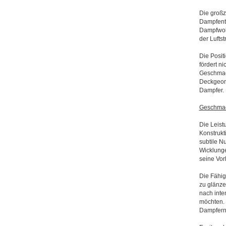
Die großz
Dampfentw
Dampfwolk
der Lufts
Die Positi
fördert n
Geschmack
Deckgeome
Dampfer.
Geschmac
Die Leist
Konstrukti
subtile 
Wicklunge
seine Vor
Die Fähig
zu glänze
nach inte
möchten. 
Dampfern s