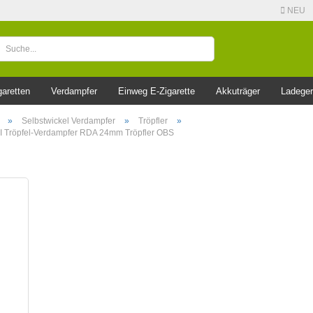
NEU
garetten
Verdampfer
Einweg E-Zigarette
Akkuträger
Ladeger
»
Selbstwickel Verdampfer
»
Tröpfler
»
I Tröpfel-Verdampfer RDA 24mm Tröpfler OBS