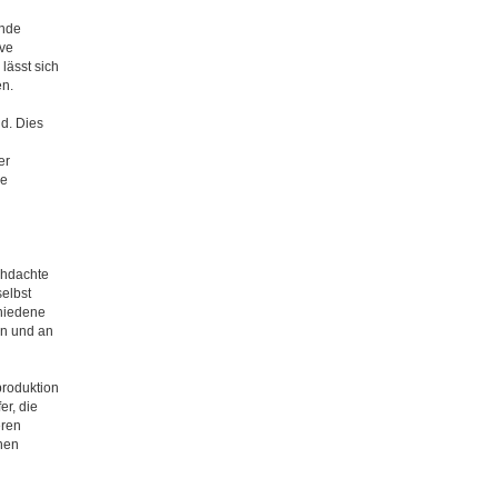
ende
ve
lässt sich
en.
nd. Dies
er
le
chdachte
selbst
hiedene
en und an
produktion
er, die
eren
enen