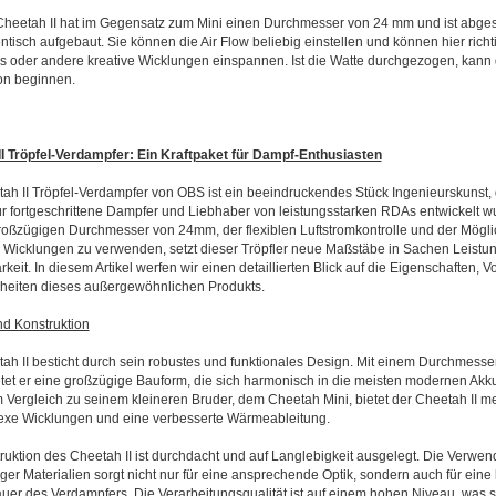
heetah II hat im Gegensatz zum Mini einen Durchmesser von 24 mm und ist abge
ntisch aufgebaut. Sie können die Air Flow beliebig einstellen und können hier richt
ls oder andere kreative Wicklungen einspannen. Ist die Watte durchgezogen, kann
on beginnen.
I Tröpfel-Verdampfer: Ein Kraftpaket für Dampf-Enthusiasten
ah II Tröpfel-Verdampfer von OBS ist ein beeindruckendes Stück Ingenieurskunst,
für fortgeschrittene Dampfer und Liebhaber von leistungsstarken RDAs entwickelt wu
oßzügigen Durchmesser von 24mm, der flexiblen Luftstromkontrolle und der Möglic
Wicklungen zu verwenden, setzt dieser Tröpfler neue Maßstäbe in Sachen Leistu
eit. In diesem Artikel werfen wir einen detaillierten Blick auf die Eigenschaften, Vo
heiten dieses außergewöhnlichen Produkts.
d Konstruktion
ah II besticht durch sein robustes und funktionales Design. Mit einem Durchmesse
et er eine großzügige Bauform, die sich harmonisch in die meisten modernen Akk
Im Vergleich zu seinem kleineren Bruder, dem Cheetah Mini, bietet der Cheetah II me
exe Wicklungen und eine verbesserte Wärmeableitung.
ruktion des Cheetah II ist durchdacht und auf Langlebigkeit ausgelegt. Die Verwe
ger Materialien sorgt nicht nur für eine ansprechende Optik, sondern auch für eine
er des Verdampfers. Die Verarbeitungsqualität ist auf einem hohen Niveau, was s