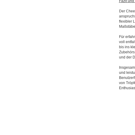
Fazit un
Der Cheet
anspruchs
flexibler
Maßstäbe 
Für erfahr
voll entf
bis ins kl
Zubehörs 
und der 
Insgesamt
und leist
Benutzerf
von Tröpf
Enthusias