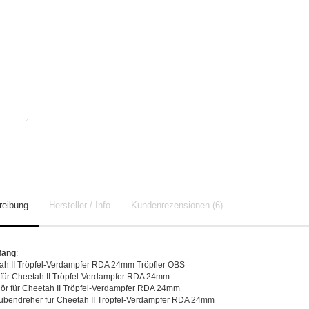
reibung
Hersteller / Info
Kundenrezensionen (6)
fang
:
ah II Tröpfel-Verdampfer RDA 24mm Tröpfler OBS
 für Cheetah II Tröpfel-Verdampfer RDA 24mm
ör für Cheetah II Tröpfel-Verdampfer RDA 24mm
aubendreher für Cheetah II Tröpfel-Verdampfer RDA 24mm