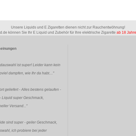
Unsere Liquids und E Zigaretten dienen nicht zur Rauchentwöhnung!
id.de können Sie Ihr E Liquid und Zubehör für Ihre elektrische Zigarette
ab 18 Jahr
einungen
idauswahl ist super! Leider kann kein
viel dampfen, wie Ihr da habt...."
rt geliefert - Alles bestens gelaufen -
- Liquid super Geschmack,
eller Versand..."
ide sind super - geiler Geschmack,
swahl, ich probiere bei jeder