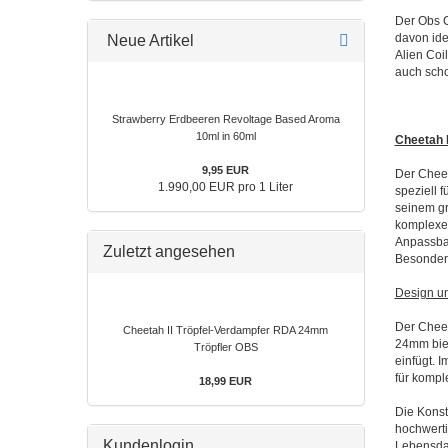
Der Obs C
davon ide
Neue Artikel
Alien Coi
auch sch
Strawberry Erdbeeren Revoltage Based Aroma
10ml in 60ml
Cheetah I
9,95 EUR
Der Cheet
1.990,00 EUR pro 1 Liter
speziell 
seinem gr
komplexe 
Anpassbark
Zuletzt angesehen
Besonder
Design un
Der Cheet
Cheetah II Tröpfel-Verdampfer RDA 24mm
24mm biet
Tröpfler OBS
einfügt. 
für kompl
18,99 EUR
Die Konst
hochwerti
Kundenlogin
Lebensdau