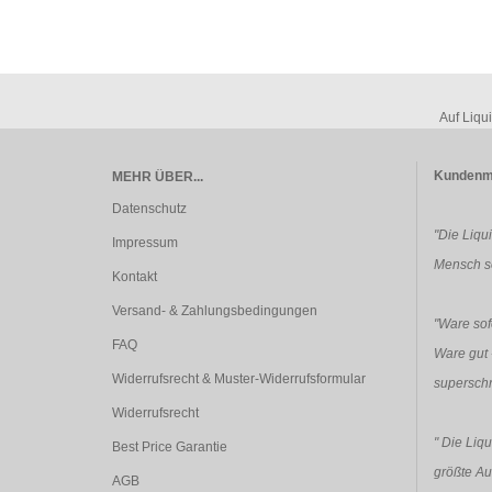
Auf Liqu
Kundenm
MEHR ÜBER...
Datenschutz
"Die Liqu
Impressum
Mensch so
Kontakt
Versand- & Zahlungsbedingungen
"Ware sofo
FAQ
Ware gut 
Widerrufsrecht & Muster-Widerrufsformular
superschn
Widerrufsrecht
"
Die Liqu
Best Price Garantie
größte Au
AGB