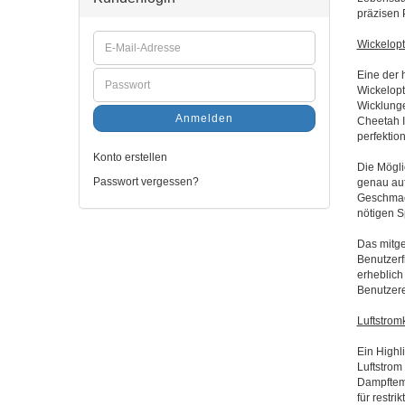
präzisen 
Wickelopt
Eine der 
Wickelopt
Wicklunge
Anmelden
Cheetah I
perfektio
Konto erstellen
Die Mögli
Passwort vergessen?
genau auf
Geschmack
nötigen S
Das mitge
Benutzerf
erheblich
Benutzere
Luftstrom
Ein Highli
Luftstrom
Dampftemp
für restri