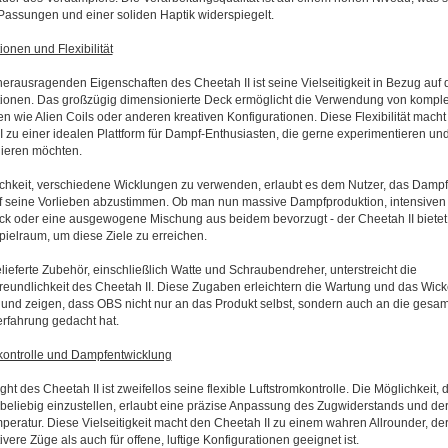
Passungen und einer soliden Haptik widerspiegelt.
ionen und Flexibilität
herausragenden Eigenschaften des Cheetah II ist seine Vielseitigkeit in Bezug auf 
ionen. Das großzügig dimensionierte Deck ermöglicht die Verwendung von kompl
n wie Alien Coils oder anderen kreativen Konfigurationen. Diese Flexibilität macht
I zu einer idealen Plattform für Dampf-Enthusiasten, die gerne experimentieren und
nieren möchten.
chkeit, verschiedene Wicklungen zu verwenden, erlaubt es dem Nutzer, das Dampf
 seine Vorlieben abzustimmen. Ob man nun massive Dampfproduktion, intensiven
 oder eine ausgewogene Mischung aus beidem bevorzugt - der Cheetah II bietet
pielraum, um diese Ziele zu erreichen.
lieferte Zubehör, einschließlich Watte und Schraubendreher, unterstreicht die
reundlichkeit des Cheetah II. Diese Zugaben erleichtern die Wartung und das Wick
 und zeigen, dass OBS nicht nur an das Produkt selbst, sondern auch an die gesa
rfahrung gedacht hat.
kontrolle und Dampfentwicklung
ght des Cheetah II ist zweifellos seine flexible Luftstromkontrolle. Die Möglichkeit, 
 beliebig einzustellen, erlaubt eine präzise Anpassung des Zugwiderstands und de
eratur. Diese Vielseitigkeit macht den Cheetah II zu einem wahren Allrounder, de
ktivere Züge als auch für offene, luftige Konfigurationen geeignet ist.