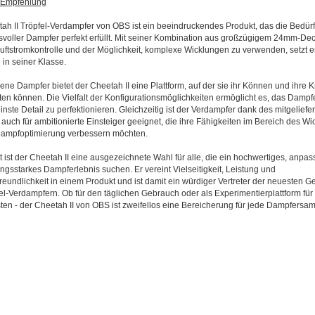
d Empfehlung
ah II Tröpfel-Verdampfer von OBS ist ein beeindruckendes Produkt, das die Bedür
voller Dampfer perfekt erfüllt. Mit seiner Kombination aus großzügigem 24mm-Dec
 Luftstromkontrolle und der Möglichkeit, komplexe Wicklungen zu verwenden, setzt 
in seiner Klasse.
ene Dampfer bietet der Cheetah II eine Plattform, auf der sie ihr Können und ihre Kr
alten können. Die Vielfalt der Konfigurationsmöglichkeiten ermöglicht es, das Dampf
einste Detail zu perfektionieren. Gleichzeitig ist der Verdampfer dank des mitgeliefe
auch für ambitionierte Einsteiger geeignet, die ihre Fähigkeiten im Bereich des Wi
Dampfoptimierung verbessern möchten.
 ist der Cheetah II eine ausgezeichnete Wahl für alle, die ein hochwertiges, anpa
ungsstarkes Dampferlebnis suchen. Er vereint Vielseitigkeit, Leistung und
reundlichkeit in einem Produkt und ist damit ein würdiger Vertreter der neuesten G
el-Verdampfern. Ob für den täglichen Gebrauch oder als Experimentierplattform fü
ten - der Cheetah II von OBS ist zweifellos eine Bereicherung für jede Dampfersa