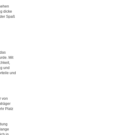
sehen
ig dicke
 der Spaß
 das
rde. Mit
hkeit,
ng und
rteile und
r von
uträger
hr Platz
ndung
 lange
ich in