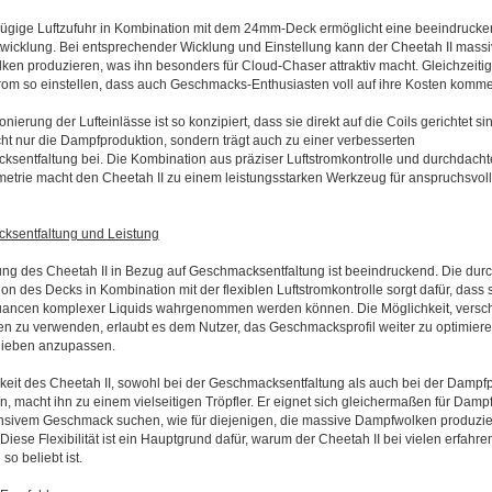
ügige Luftzufuhr in Kombination mit dem 24mm-Deck ermöglicht eine beeindruck
icklung. Bei entsprechender Wicklung und Einstellung kann der Cheetah II massi
en produzieren, was ihn besonders für Cloud-Chaser attraktiv macht. Gleichzeitig 
trom so einstellen, dass auch Geschmacks-Enthusiasten voll auf ihre Kosten komm
onierung der Lufteinlässe ist so konzipiert, dass sie direkt auf die Coils gerichtet si
icht nur die Dampfproduktion, sondern trägt auch zu einer verbesserten
sentfaltung bei. Die Kombination aus präziser Luftstromkontrolle und durchdacht
trie macht den Cheetah II zu einem leistungsstarken Werkzeug für anspruchsvol
ksentfaltung und Leistung
ung des Cheetah II in Bezug auf Geschmacksentfaltung ist beeindruckend. Die dur
on des Decks in Kombination mit der flexiblen Luftstromkontrolle sorgt dafür, dass 
Nuancen komplexer Liquids wahrgenommen werden können. Die Möglichkeit, versc
n zu verwenden, erlaubt es dem Nutzer, das Geschmacksprofil weiter zu optimier
lieben anzupassen.
keit des Cheetah II, sowohl bei der Geschmacksentfaltung als auch bei der Dampf
n, macht ihn zu einem vielseitigen Tröpfler. Er eignet sich gleichermaßen für Dampf
nsivem Geschmack suchen, wie für diejenigen, die massive Dampfwolken produzi
Diese Flexibilität ist ein Hauptgrund dafür, warum der Cheetah II bei vielen erfahr
o beliebt ist.