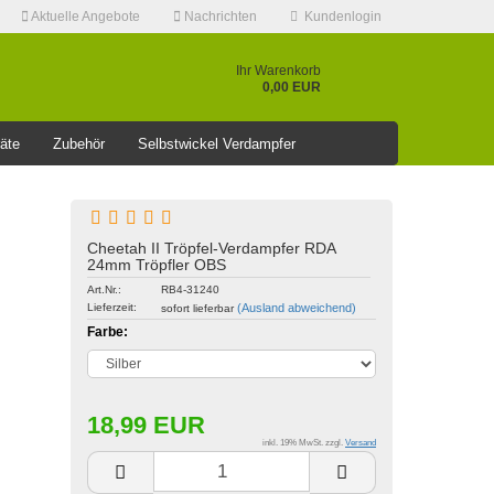
Aktuelle Angebote
Nachrichten
Kundenlogin
Ihr Warenkorb
0,00 EUR
äte
Zubehör
Selbstwickel Verdampfer
❤️️⭐AKTUELLE RABATT AKTION >>⭐❤️️
Cheetah II Tröpfel-Verdampfer RDA
24mm Tröpfler OBS
Konto erstellen
Art.Nr.:
RB4-31240
Lieferzeit:
(Ausland abweichend)
sofort lieferbar
Passwort vergessen?
Farbe:
18,99 EUR
inkl. 19% MwSt. zzgl.
Versand