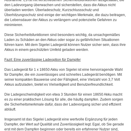
Ausnahme. Es ist mit verschiedenen Sicherheitsfunktionen ausgestattet, die
den Ladevorgang überwachen und sicherstellen, dass die Akkus nicht
überladen werden. Überladeschutz, Kurzschlussschutz und
Überhitzungsschutz sind einige der wichtigen Merkmale, die dazu beitragen,
die Lebensdauer der Akkus zu verlängern und potenzielle Gefahren zu
minimieren.
Diese Sicherheitsfunktionen sind besonders wichtig, da unsachgemäßes
Laden zu Schäden an den Akkus oder sogar zu gefährlichen Situationen
führen kann. Mit dem Sigelei Ladegerät können Nutzer sicher sein, dass ihre
Akkus in einem geschützten Umfeld geladen werden.
Fazit: Eine zuverlässige Ladeoption für Dampfer
Das Ladegerät für 1 x 18650 Akku von Sigelei ist eine hervorragende Wahl
für Dampfer, die ein zuverlässiges und schnelles Ladegerät benötigen. Mit
seiner kompakten Bauweise und der Fähigkeit, eine Vielzahl von 3,7 Volt
Akkus aufzuladen, bietet es Vielseitigkeit und Benutzerfreundlichkeit.
Die Ladegeschwindigkeit von etwa 3 Stunden für einen 18650 Akku macht
es zu einer praktischen Lösung für alle, die häufig dampfen. Zudem sorgen
die Sicherheitsmerkmale dafür, dass der Ladevorgang sicher und effizient
abläuft.
Insgesamt ist das Sigelei Ladegerät eine wertvolle Ergänzung für jeden
Dampfer, der Wert auf Qualität und Zuverlässigkeit legt. Egal, ob Sie gerade
erst mit dem Dampfen beginnen oder bereits ein erfahrener Nutzer sind,