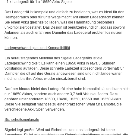
- 1 x Ladegerät für 1 x 18650 Akku Sigelei
Das Ladegerät ist kompakt und einfach zu bedienen, was es ideal für den
Heimgebrauch oder für unterwegs macht. Mit einem Ladeschacht können
Sie einen Akku gleichzeitig laden, was die Handhabung besonders
unkompliziert gestaltet. Das Design ist benutzerfreundlich, sodass sowohl
Anfänger als auch erfahrene Dampfer das Ladegerät problemlos nutzen
können.
Ladegeschwindigkeit und Kompatibilität
Ein herausragendes Merkmal des Sigelei Ladegeräts ist die
Ladegeschwindigkeit. Es kann einen 18650 Akku in etwa 3 Stunden
vollständig aufladen. Diese schnelle Ladezeit ist besonders vorteilhaft für
Dampfer, die oft auf ihre Geräte angewiesen sind und nicht lange warten
möchten, bis ihre Akkus wieder einsatzbereit sind.
Darüber hinaus bietet das Ladegerät eine hohe Kompatibilität und kann nicht
nur 18650 Akkus, sondern auch andere 3,7 Volt Akkus aufladen. Dazu
gehören unter anderem 18500, 18490, 18350, 16650 und 16350 Akkus.
Diese Vielseitigkeit macht es zu einer praktischen Wahl für Dampfer, die
verschiedene Akkutypen verwenden.
Sicherheitsmerkmale
Sigelei legt großen Wert auf Sicherheit, und das Ladegerät ist keine