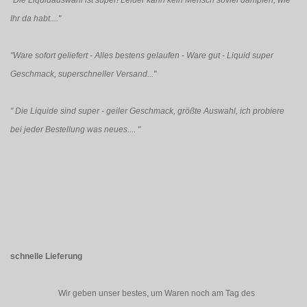
"Die Liquidauswahl ist super! Leider kann kein Mensch soviel dampfen, wie
Ihr da habt...."
"Ware sofort geliefert - Alles bestens gelaufen - Ware gut - Liquid super
Geschmack, superschneller Versand..."
"
Die Liquide sind super - geiler Geschmack, größte Auswahl, ich probiere
bei jeder Bestellung was neues....
"
schnelle Lieferung
Wir geben unser bestes, um Waren noch am Tag des