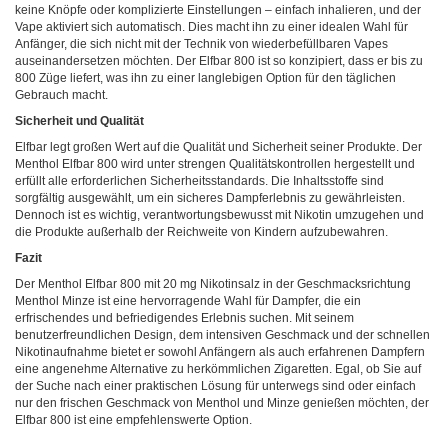
keine Knöpfe oder komplizierte Einstellungen – einfach inhalieren, und der
Vape aktiviert sich automatisch. Dies macht ihn zu einer idealen Wahl für
Anfänger, die sich nicht mit der Technik von wiederbefüllbaren Vapes
auseinandersetzen möchten. Der Elfbar 800 ist so konzipiert, dass er bis zu
800 Züge liefert, was ihn zu einer langlebigen Option für den täglichen
Gebrauch macht.
Sicherheit und Qualität
Elfbar legt großen Wert auf die Qualität und Sicherheit seiner Produkte. Der
Menthol Elfbar 800 wird unter strengen Qualitätskontrollen hergestellt und
erfüllt alle erforderlichen Sicherheitsstandards. Die Inhaltsstoffe sind
sorgfältig ausgewählt, um ein sicheres Dampferlebnis zu gewährleisten.
Dennoch ist es wichtig, verantwortungsbewusst mit Nikotin umzugehen und
die Produkte außerhalb der Reichweite von Kindern aufzubewahren.
Fazit
Der Menthol Elfbar 800 mit 20 mg Nikotinsalz in der Geschmacksrichtung
Menthol Minze ist eine hervorragende Wahl für Dampfer, die ein
erfrischendes und befriedigendes Erlebnis suchen. Mit seinem
benutzerfreundlichen Design, dem intensiven Geschmack und der schnellen
Nikotinaufnahme bietet er sowohl Anfängern als auch erfahrenen Dampfern
eine angenehme Alternative zu herkömmlichen Zigaretten. Egal, ob Sie auf
der Suche nach einer praktischen Lösung für unterwegs sind oder einfach
nur den frischen Geschmack von Menthol und Minze genießen möchten, der
Elfbar 800 ist eine empfehlenswerte Option.