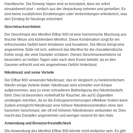
Handtasche. Die Einweg-Vapes sind so konzipiert, dass sie sofort
einsatzbereit sind – einfach aus der Verpackung nehmen und genießen. Es
sind keine zusätzlichen Einstellungen oder Vorbereitungen erforderlich, was
den Einstieg für Neulinge erleichtert.
Geschmackserlebnis
Der Geschmack des Menthol Elfbar 800 ist eine harmonische Mischung aus
frischer Minze und kühlendem Menthol. Diese Kombination sorgt für ein
erfrischendes Gefühl beim Inhalieren und Ausatmen. Die Minze bringt eine
angenehme Süße mit sich, während das Menthol für die charakteristische
Kühle sorgt, die viele Dampfer schätzen. Dieses Geschmackserlebnis ist
besonders an heißen Tagen oder nach dem Essen beliebt, da es den
Gaumen erfrischt und ein angenehmes Gefühl hinterlässt.
Nikotinsalz und seine Vorteile
Der Elfbar 800 verwendet Nikotinsalz, das im Vergleich zu herkömmlichem
Nikotin einige Vorteile bietet. Nikotinsalz wird schneller vom Körper
aufgenommen, was zu einer schnelleren Befriedigung des Nikotinbedarfs
führt. Dies ist besonders vorteilhaft für Raucher, die auf E-Zigaretten
umsteigen möchten, da es die Entzugserscheinungen effektiver lindern kann.
Zudem ermöglicht Nikotinsalz eine höhere Nikotinkonzentration ohne den
harschen Geschmack, der oft mit höheren Nikotindosen verbunden ist. Dies
macht das Dampfen angenehmer und weniger reizend für den Hals.
Anwendung und Benutzerfreundlichkeit
Die Anwendung des Menthol Elfbar 800 könnte nicht einfacher sein. Es gibt