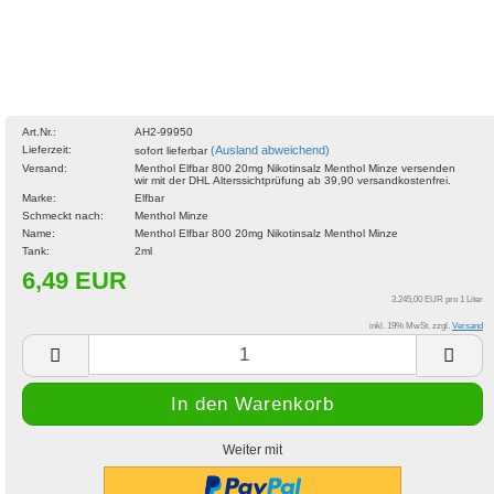
Art.Nr.:
AH2-99950
Lieferzeit:
(Ausland abweichend)
sofort lieferbar
Versand:
Menthol Elfbar 800 20mg Nikotinsalz Menthol Minze versenden
wir mit der DHL Alterssichtprüfung ab 39,90 versandkostenfrei.
Marke:
Elfbar
Schmeckt nach:
Menthol Minze
Name:
Menthol Elfbar 800 20mg Nikotinsalz Menthol Minze
Tank:
2ml
6,49 EUR
3.245,00 EUR pro 1 Liter
inkl. 19% MwSt. zzgl.
Versand
Weiter mit