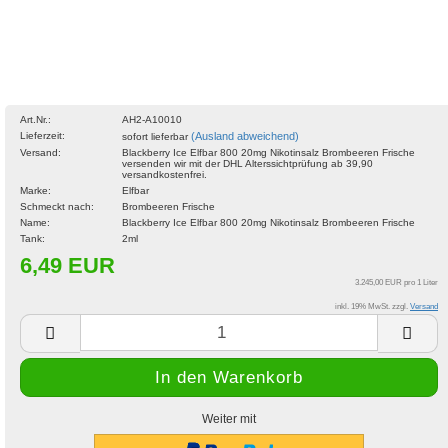
Art.Nr.:
AH2-A10010
Lieferzeit:
(Ausland abweichend)
sofort lieferbar
Versand:
Blackberry Ice Elfbar 800 20mg Nikotinsalz Brombeeren Frische
versenden wir mit der DHL Alterssichtprüfung ab 39,90
versandkostenfrei.
Marke:
Elfbar
Schmeckt nach:
Brombeeren Frische
Name:
Blackberry Ice Elfbar 800 20mg Nikotinsalz Brombeeren Frische
Tank:
2ml
6,49 EUR
3.245,00 EUR pro 1 Liter
inkl. 19% MwSt. zzgl.
Versand
Weiter mit