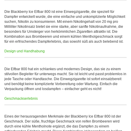
Die Blackberry Ice Elfbar 800 ist eine Einwegzigarette, die speziell für
Dampfer entwickelt wurde, die eine einfache und unkomplizierte Möglichkeit
suchen, Nikotin zu konsumieren. Mit einem Nikotingehalt von 20 mg pro
Milliliter Nikotinsalz bietet sie eine starke, aber sanfte Nikotinaufnahme, die
besonders für Umsteiger von herkömmlichen Zigaretten attraktiv ist. Die
Kombination aus Brombeeren und einem kühlen Mentholgeschmack sorgt
für ein erfrischendes Dampferlebnis, das sowohl süß als auch belebend ist.
Design und Handhabung
Die Elfbar 800 hat ein schlankes und modernes Design, das sie zu einem
stilvollen Begleiter für unterwegs macht. Sie ist leicht und passt problemlos in
jede Tasche oder Handtasche. Die Einwegzigarette ist sofort einsatzbereit
und benötigt keine komplizierte Vorbereitung oder Wartung. Einfach die
Verpackung öffnen und losdampfen – einfacher geht es nicht!
Geschmackserlebnis
Eines der herausragenden Merkmale der Blackberry Ice Elfbar 800 ist der
Geschmack. Der süße, fruchtige Geschmack von reifen Brombeeren wird
durch eine kühle Mentholnote ergänzt, die das Dampfen zu einem