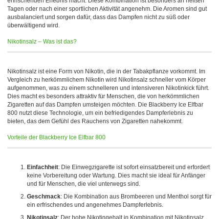
erfrischenden Erlebnis macht. Diese Kombination ist besonders an heißen
Tagen oder nach einer sportlichen Aktivität angenehm. Die Aromen sind gut
ausbalanciert und sorgen dafür, dass das Dampfen nicht zu süß oder
überwältigend wird.
Nikotinsalz – Was ist das?
Nikotinsalz ist eine Form von Nikotin, die in der Tabakpflanze vorkommt. Im
Vergleich zu herkömmlichem Nikotin wird Nikotinsalz schneller vom Körper
aufgenommen, was zu einem schnelleren und intensiveren Nikotinkick führt.
Dies macht es besonders attraktiv für Menschen, die von herkömmlichen
Zigaretten auf das Dampfen umsteigen möchten. Die Blackberry Ice Elfbar
800 nutzt diese Technologie, um ein befriedigendes Dampferlebnis zu
bieten, das dem Gefühl des Rauchens von Zigaretten nahekommt.
Vorteile der Blackberry Ice Elfbar 800
Einfachheit
: Die Einwegzigarette ist sofort einsatzbereit und erfordert
keine Vorbereitung oder Wartung. Dies macht sie ideal für Anfänger
und für Menschen, die viel unterwegs sind.
Geschmack
: Die Kombination aus Brombeeren und Menthol sorgt für
ein erfrischendes und angenehmes Dampferlebnis.
Nikotinsalz
: Der hohe Nikotingehalt in Kombination mit Nikotinsalz