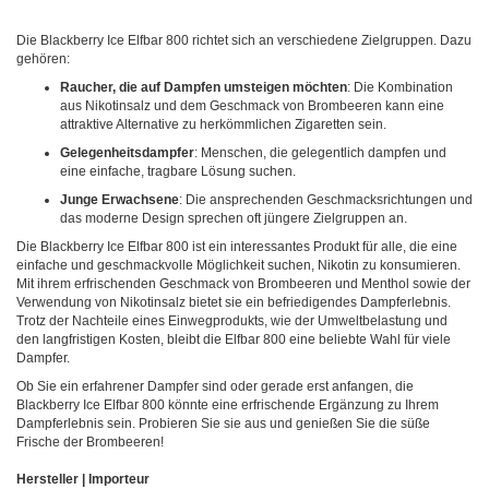
Die Blackberry Ice Elfbar 800 richtet sich an verschiedene Zielgruppen. Dazu
gehören:
Raucher, die auf Dampfen umsteigen möchten
: Die Kombination
aus Nikotinsalz und dem Geschmack von Brombeeren kann eine
attraktive Alternative zu herkömmlichen Zigaretten sein.
Gelegenheitsdampfer
: Menschen, die gelegentlich dampfen und
eine einfache, tragbare Lösung suchen.
Junge Erwachsene
: Die ansprechenden Geschmacksrichtungen und
das moderne Design sprechen oft jüngere Zielgruppen an.
Die Blackberry Ice Elfbar 800 ist ein interessantes Produkt für alle, die eine
einfache und geschmackvolle Möglichkeit suchen, Nikotin zu konsumieren.
Mit ihrem erfrischenden Geschmack von Brombeeren und Menthol sowie der
Verwendung von Nikotinsalz bietet sie ein befriedigendes Dampferlebnis.
Trotz der Nachteile eines Einwegprodukts, wie der Umweltbelastung und
den langfristigen Kosten, bleibt die Elfbar 800 eine beliebte Wahl für viele
Dampfer.
Ob Sie ein erfahrener Dampfer sind oder gerade erst anfangen, die
Blackberry Ice Elfbar 800 könnte eine erfrischende Ergänzung zu Ihrem
Dampferlebnis sein. Probieren Sie sie aus und genießen Sie die süße
Frische der Brombeeren!
Hersteller | Importeur