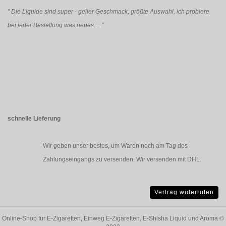
"
Die Liquide sind super - geiler Geschmack, größte Auswahl, ich probiere
bei jeder Bestellung was neues....
"
schnelle Lieferung
Wir geben unser bestes, um Waren noch am Tag des
Zahlungseingangs zu versenden. Wir versenden mit DHL.
Vertrag widerrufen
Online-Shop für E-Zigaretten, Einweg E-Zigaretten, E-Shisha Liquid und Aroma
©