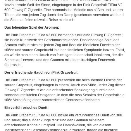
In den verlockenden Wirbeln des dampfenden Nebels entfaltet sich eine
faszinierende Welt der Sinne, eingefangen in der Pink Grapefruit ElfBar V2
600 Einweg E-Zigarette. Eine harmonische Melodie aus süßen und sauren
Tönen, die von jedem Zug durch den Dampfgeschmack verwoben wird und
die Sinne auf eine reizvolle Reise mitnimmt.
Das lebendige Spiel der Aromen:
Die Pink Grapefruit ElfBar V2 600 ist mehr als nur eine Einweg E-Zigarette;
sie ist ein Kunstwerk der Geschmacksnuancen. Das lebendige Spiel der
Aromen entfaltet sich mit jedem Zug und lässt die köstlichen Facetten der
süßen und sauren Grapefrucht in einer sinnlichen Symphonie tanzen. Es ist,
als würde man einen Hauch von fruchtiger Leidenschaft inhalieren, der die
Sinne sanft erweckt und den Gaumen mit einem fruchtigen Feuerwerk
überrascht.
Der erfrischende Hauch von Pink Grapefruit:
Die Pink Grapefruit ElfBar V2 600 präsentiert die bezaubernde Frische der
sauren Grapefruit, eingefangen in einem Hauch von Süße. Jeder Zug dieser
Einweg E-Zigarette ist wie ein erfrischender Spaziergang durch einen
sonnendurchfluteten Obstgarten, in dem die rosa Schalen der Grapefruit die
süße Verheißung eines sommerlichen Genusses offenbaren.
Ein verführerisches Duett:
Die Pink Grapefruit ElfBar V2 600 ist wie ein verführerisches Duett von süß
und sauer, das auf der Zunge tanzt und den Gaumen mit einem
erfrischenden Kribbeln umspielt. Die Dampfwolken, die von diesem
Meisterwerk der Geschmackskunst erzeugt werden, tragen die fruchtige