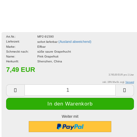
Art.Nr.:
MP2-91590
Lieferzeit:
(Ausland abweichend)
sofort lieferbar
Marke:
Elfbar
Schmeckt nach:
süße saure Grapefrucht
Name:
Pink Grapefruit
Herkunft:
Shenzhen, China
7,49 EUR
3.745,00 EUR pro 1 Liter
inkl. 19% MwSt. zzgl.
Versand
Weiter mit