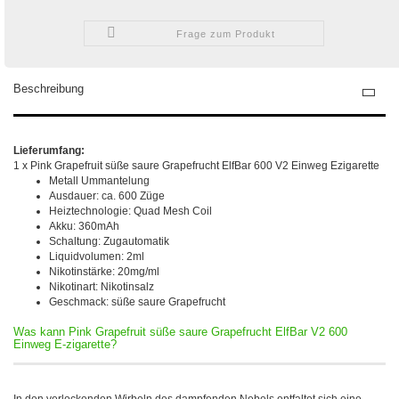
Frage zum Produkt
Beschreibung
Lieferumfang:
1 x Pink Grapefruit süße saure Grapefrucht ElfBar 600 V2 Einweg Ezigarette
Metall Ummantelung
Ausdauer: ca. 600 Züge
Heiztechnologie: Quad Mesh Coil
Akku: 360mAh
Schaltung: Zugautomatik
Liquidvolumen: 2ml
Nikotinstärke: 20mg/ml
Nikotinart: Nikotinsalz
Geschmack: süße saure Grapefrucht
Was kann Pink Grapefruit süße saure Grapefrucht ElfBar V2 600
Einweg E-zigarette?