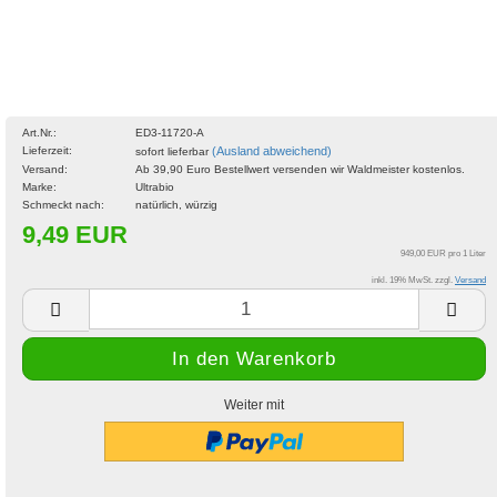
Art.Nr.:
ED3-11720-A
Lieferzeit:
(Ausland abweichend)
sofort lieferbar
Versand:
Ab 39,90 Euro Bestellwert versenden wir Waldmeister kostenlos.
Marke:
Ultrabio
Schmeckt nach:
natürlich, würzig
9,49 EUR
949,00 EUR pro 1 Liter
inkl. 19% MwSt. zzgl.
Versand
Weiter mit