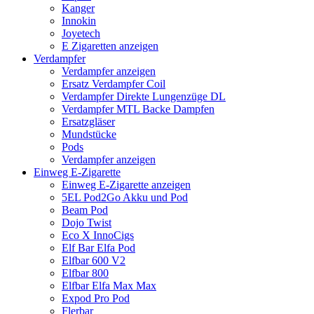
Kanger
Innokin
Joyetech
E Zigaretten anzeigen
Verdampfer
Verdampfer anzeigen
Ersatz Verdampfer Coil
Verdampfer Direkte Lungenzüge DL
Verdampfer MTL Backe Dampfen
Ersatzgläser
Mundstücke
Pods
Verdampfer anzeigen
Einweg E-Zigarette
Einweg E-Zigarette anzeigen
5EL Pod2Go Akku und Pod
Beam Pod
Dojo Twist
Eco X InnoCigs
Elf Bar Elfa Pod
Elfbar 600 V2
Elfbar 800
Elfbar Elfa Max Max
Expod Pro Pod
Flerbar