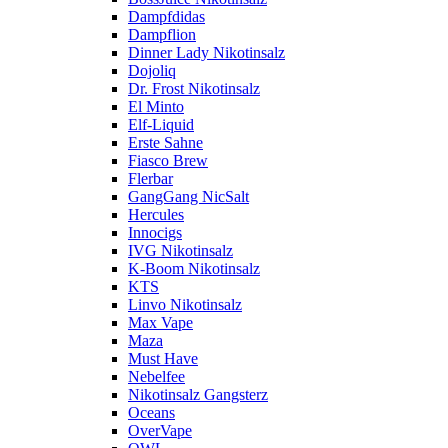
Dampfdidas
Dampflion
Dinner Lady Nikotinsalz
Dojoliq
Dr. Frost Nikotinsalz
El Minto
Elf-Liquid
Erste Sahne
Fiasco Brew
Flerbar
GangGang NicSalt
Hercules
Innocigs
IVG Nikotinsalz
K-Boom Nikotinsalz
KTS
Linvo Nikotinsalz
Max Vape
Maza
Must Have
Nebelfee
Nikotinsalz Gangsterz
Oceans
OverVape