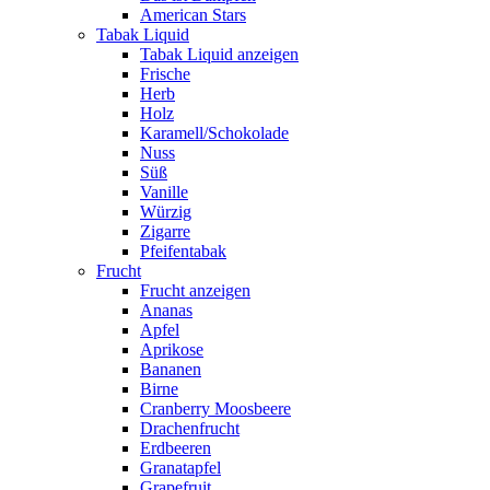
American Stars
Tabak Liquid
Tabak Liquid anzeigen
Frische
Herb
Holz
Karamell/Schokolade
Nuss
Süß
Vanille
Würzig
Zigarre
Pfeifentabak
Frucht
Frucht anzeigen
Ananas
Apfel
Aprikose
Bananen
Birne
Cranberry Moosbeere
Drachenfrucht
Erdbeeren
Granatapfel
Grapefruit