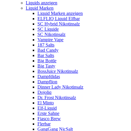
Liquids anzeigen
Liquid Marken
Liquid Marken anzeigen
ELFLIQ Liquid Elfbar
SC Hybrid Nikotinsalz
SC Liquide
SC Nikotinsalz
Vampire Vape
187 Salts
Bad Candy
Bar Salts
Big Bottle
Big Tasty
BossJuice Nikotinsalz
Dampfdidas
Dampflion
Dinner Lady Nikotinsalz
Dojoliq
Dr. Frost Nikotinsalz
El Minto
Elf-Liquid
Erste Sahne
Fiasco Brew
Flerbar
GangGang NicSalt