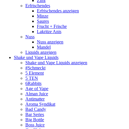
Zimt
Erfrischendes
Erfrischendes anzeigen
Minze
Saures
Frucht + Frische
Lakritze Anis
Nuss
Nuss anzeigen
Mandel
Liquids anzeigen
Shake und Vape Liquids
Shake und Vape Liquids anzeigen
#Schmeckt
5 Element
5 TEN
6Rabbits
Age of Vape
Alman Juice
Antimatter
Aroma Syndikat
Bad Candy
Bar Series
Big Bottle
Boss Juice