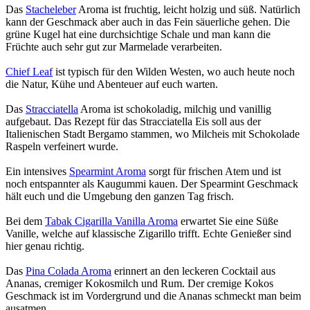
Das
Stacheleber
Aroma ist fruchtig, leicht holzig und süß. Natürlich
kann der Geschmack aber auch in das Fein säuerliche gehen. Die
grüne Kugel hat eine durchsichtige Schale und man kann die
Früchte auch sehr gut zur Marmelade verarbeiten.
Chief Leaf
ist typisch für den Wilden Westen, wo auch heute noch
die Natur, Kühe und Abenteuer auf euch warten.
Das
Stracciatella
Aroma ist schokoladig, milchig und vanillig
aufgebaut. Das Rezept für das Stracciatella Eis soll aus der
Italienischen Stadt Bergamo stammen, wo Milcheis mit Schokolade
Raspeln verfeinert wurde.
Ein intensives
Spearmint Aroma
sorgt für frischen Atem und ist
noch entspannter als Kaugummi kauen. Der Spearmint Geschmack
hält euch und die Umgebung den ganzen Tag frisch.
Bei dem
Tabak Cigarilla Vanilla Aroma
erwartet Sie eine Süße
Vanille, welche auf klassische Zigarillo trifft. Echte Genießer sind
hier genau richtig.
Das
Pina Colada Aroma
erinnert an den leckeren Cocktail aus
Ananas, cremiger Kokosmilch und Rum. Der cremige Kokos
Geschmack ist im Vordergrund und die Ananas schmeckt man beim
ausatmen.