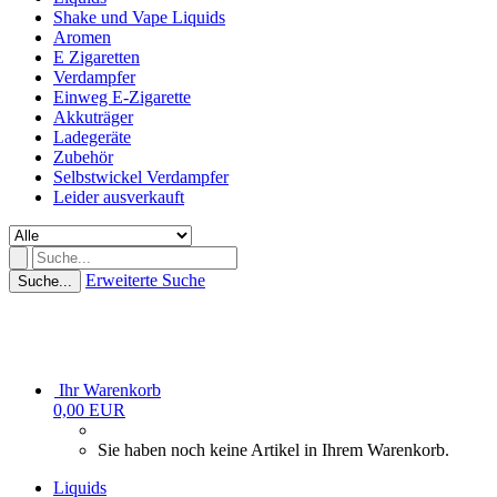
Shake und Vape Liquids
Aromen
E Zigaretten
Verdampfer
Einweg E-Zigarette
Akkuträger
Ladegeräte
Zubehör
Selbstwickel Verdampfer
Leider ausverkauft
Erweiterte Suche
Suche...
Ihr Warenkorb
0,00 EUR
Sie haben noch keine Artikel in Ihrem Warenkorb.
Liquids