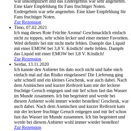
war unkompliziert und das Endergebnis war sehr angenehm.
Eine klare Empfehlung für Fans fruchtiger Noten.
Endergebnis war sehr angenehm. Eine klare Empfehlung für
Fans fruchtiger Noten.
Zur Rezension
Timo,
07.02.2021
Ich mag dieses Rote Früchte Aroma! Geschmacklich einfach
nicht zu toppen, sehr schön lecker und einer meiner Favoriten.
Wird definitiv bei mir nicht mehr fehlen. Dampfe das Liquid
mit einer EMOW bei 3,8 V. Köstlich!
mehr fehlen. Dampfe
das Liquid mit einer EMOW bei 3,8 V. Köstlich!
Zur Rezension
Serdar,
13.11.2020
Ich kannte den Anbieter bis dato noch nicht und habe mich
einfach mal auf das Risiko eingelassen! Die Lieferung ging
sehr schnell und ein kleines Geschenk, war auch dabei. Nach
dem Anmischen und kurzer Reifezeit kam mir der leckere
fruchtige Geruch entgegen und mir lief schon fast das Wasser
im Munde zusammen. Ich bin begeistert und werde bei
diesem Anbieter wohl immer wieder bestellen!
Geschenk, war
auch dabei. Nach dem Anmischen und kurzer Reifezeit kam
mir der leckere fruchtige Geruch entgegen und mir lief schon
fast das Wasser im Munde zusammen. Ich bin begeistert und
werde bei diesem Anbieter wohl immer wieder bestellen!
Zur Rezension