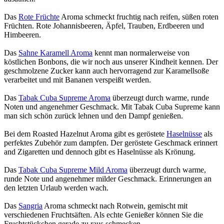
Das
Rote Früchte
Aroma schmeckt fruchtig nach reifen, süßen roten
Früchten. Rote Johannisbeeren, Äpfel, Trauben, Erdbeeren und
Himbeeren.
Das
Sahne Karamell Aroma
kennt man normalerweise von
köstlichen Bonbons, die wir noch aus unserer Kindheit kennen. Der
geschmolzene Zucker kann auch hervorragend zur Karamellsoße
verarbeitet und mit Bananen verspeißt werden.
Das
Tabak Cuba Supreme Aroma
überzeugt durch warme, runde
Noten und angenehmer Geschmack. Mit Tabak Cuba Supreme kann
man sich schön zurück lehnen und den Dampf genießen.
Bei dem Roasted Hazelnut Aroma gibt es geröstete
Haselnüsse
als
perfektes Zubehör zum dampfen. Der geröstete Geschmack erinnert
and Zigaretten und dennoch gibt es Haselnüsse als Krönung.
Das
Tabak Cuba Supreme Mild Aroma
überzeugt durch warme,
runde Note und angenehmer milder Geschmack. Erinnerungen an
den letzten Urlaub werden wach.
Das
Sangria
Aroma schmeckt nach Rotwein, gemischt mit
verschiedenen Fruchtsäften. Als echte Genießer können Sie die
Fruchtstückchen gerade zu raus schmecken.