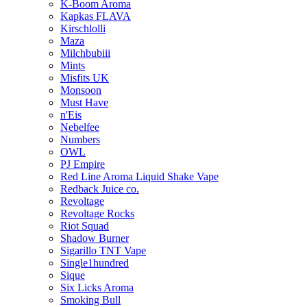
K-Boom Aroma
Kapkas FLAVA
Kirschlolli
Maza
Milchbubiii
Mints
Misfits UK
Monsoon
Must Have
n'Eis
Nebelfee
Numbers
OWL
PJ Empire
Red Line Aroma Liquid Shake Vape
Redback Juice co.
Revoltage
Revoltage Rocks
Riot Squad
Shadow Burner
Sigarillo TNT Vape
Single1hundred
Sique
Six Licks Aroma
Smoking Bull