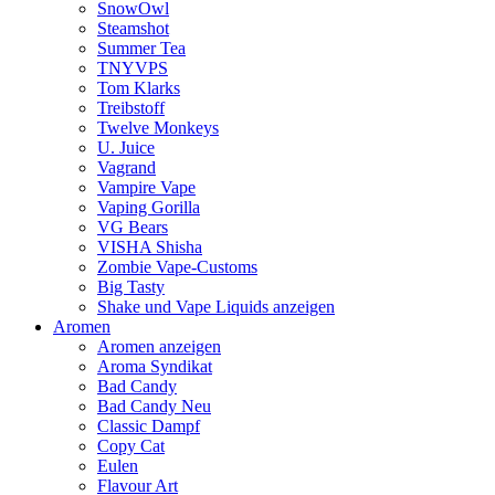
SnowOwl
Steamshot
Summer Tea
TNYVPS
Tom Klarks
Treibstoff
Twelve Monkeys
U. Juice
Vagrand
Vampire Vape
Vaping Gorilla
VG Bears
VISHA Shisha
Zombie Vape-Customs
Big Tasty
Shake und Vape Liquids anzeigen
Aromen
Aromen anzeigen
Aroma Syndikat
Bad Candy
Bad Candy Neu
Classic Dampf
Copy Cat
Eulen
Flavour Art