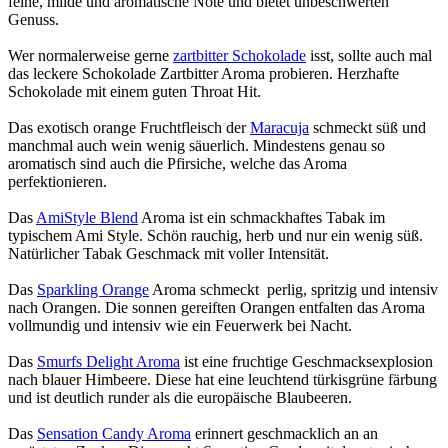
feine, milde und aromatische Note und bietet unbeschwerten
Genuss.
Wer normalerweise gerne
zartbitter Schokolade
isst, sollte auch mal
das leckere Schokolade Zartbitter Aroma probieren. Herzhafte
Schokolade mit einem guten Throat Hit.
Das exotisch orange Fruchtfleisch der
Maracuja
schmeckt süß und
manchmal auch wein wenig säuerlich. Mindestens genau so
aromatisch sind auch die Pfirsiche, welche das Aroma
perfektionieren.
Das
AmiStyle Blend
Aroma ist ein schmackhaftes Tabak im
typischem Ami Style. Schön rauchig, herb und nur ein wenig süß.
Natürlicher Tabak Geschmack mit voller Intensität.
Das
Sparkling Orange
Aroma schmeckt perlig, spritzig und intensiv
nach Orangen. Die sonnen gereiften Orangen entfalten das Aroma
vollmundig und intensiv wie ein Feuerwerk bei Nacht.
Das
Smurfs Delight Aroma
ist eine fruchtige Geschmacksexplosion
nach blauer Himbeere. Diese hat eine leuchtend türkisgrüne färbung
und ist deutlich runder als die europäische Blaubeeren.
Das
Sensation Candy Aroma
erinnert geschmacklich an an