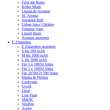
Fuck the Rules
Keller Mods
Liquid.de Aromen
SC Aroma
Smoking Bull
Urban Juice Ultrabio
Vampire Vape
Liquid Basis
Aromen anzeigen
E Zigaretten
E Zigaretten anzeigen
S bis 500 mAh
M bis 1000 mAh
L bis 3000 mAh
Für 1 x 18650 Akku
Für 2 x 18650 Akku
Für 20700/21700 Akku
Shisha & Pfeifen
Geekvape
Uwell
Eleaf
Lost Vape
SMOK
VooPoo
Aspire