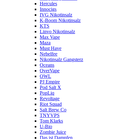
Hercules
Innocigs
IVG Nikotinsalz
K-Boom Nikotinsalz
KTS
Linvo Nikotinsalz
Max Vape
Maza
Must Have
Nebelfee
Nikotinsalz Gangsterz
Oceans
OverVape
OWL
PJ Empire
Pod Salt X
PopLiq
Revoltage
Riot Squad
Salt Brew Co
TNYVPS
Tom Klarks
U-Bio
Zombie Juice
Das ist Dampfen