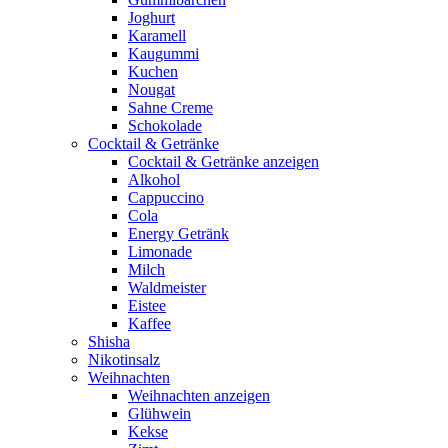
Joghurt
Karamell
Kaugummi
Kuchen
Nougat
Sahne Creme
Schokolade
Cocktail & Getränke
Cocktail & Getränke anzeigen
Alkohol
Cappuccino
Cola
Energy Getränk
Limonade
Milch
Waldmeister
Eistee
Kaffee
Shisha
Nikotinsalz
Weihnachten
Weihnachten anzeigen
Glühwein
Kekse