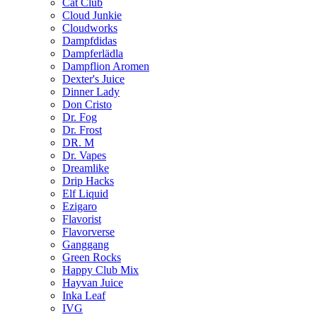
Cat Club
Cloud Junkie
Cloudworks
Dampfdidas
Dampferlädla
Dampflion Aromen
Dexter's Juice
Dinner Lady
Don Cristo
Dr. Fog
Dr. Frost
DR. M
Dr. Vapes
Dreamlike
Drip Hacks
Elf Liquid
Ezigaro
Flavorist
Flavorverse
Ganggang
Green Rocks
Happy Club Mix
Hayvan Juice
Inka Leaf
IVG