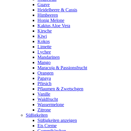
Guave
Heidelbeere & Cassis
Himbeeren
Honig Melone
Kaktus Aloe Vera
Kirsche
Kiwi
Kokos
Limette
Lychee
Mandarinen
Mango
Maracuja & Passionsfrucht
Orangen
Papaya
Pfirsich
Pflaumen & Zwetschgen
Vanille
Waldfrucht
Wassermelone
Zitrone
Süßigkeiten
Süßigkeiten anzeigen
Eis Creme
Gummibärchen