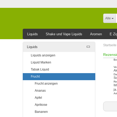
Alle
Liquids
Shake und Vape Liquids
Aromen
E Zi
Leider ausverkauft
Startseite
Liquids
Rezensi
Liquids anzeigen
Be
Liquid Marken
Ve
Tabak Liquid
Al
Da
Frucht
So
Re
Frucht anzeigen
Is
ja
Ananas
Art
Apfel
Aprikose
Bananen