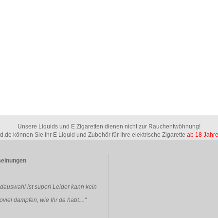
Unsere Liquids und E Zigaretten dienen nicht zur Rauchentwöhnung!
id.de können Sie Ihr E Liquid und Zubehör für Ihre elektrische Zigarette
ab 18 Jahr
einungen
idauswahl ist super! Leider kann kein
viel dampfen, wie Ihr da habt...."