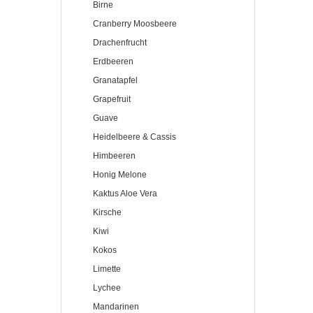
Birne
Cranberry Moosbeere
Drachenfrucht
Erdbeeren
Granatapfel
Grapefruit
Guave
Heidelbeere & Cassis
Himbeeren
Honig Melone
Kaktus Aloe Vera
Kirsche
Kiwi
Kokos
Limette
Lychee
Mandarinen