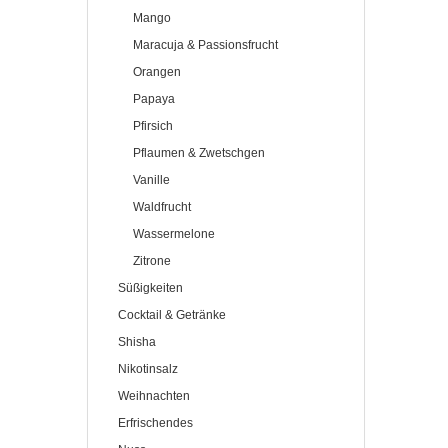
Mango
Maracuja & Passionsfrucht
Orangen
Papaya
Pfirsich
Pflaumen & Zwetschgen
Vanille
Waldfrucht
Wassermelone
Zitrone
Süßigkeiten
Cocktail & Getränke
Shisha
Nikotinsalz
Weihnachten
Erfrischendes