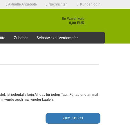
Aktuelle Angebote
Nachrichten
Kundenlogin
Ihr Warenkorb
0,00 EUR
äte
Zubehör
Selbstwickel Verdampfer
❤️️⭐AKTUELLE RABATT AKTION >>⭐❤️️
Konto erstellen
Passwort vergessen?
el. Ist jedenfalls kein All day für jeden Tag.. Für ab und an mal
dem, würde auch mal wieder kaufen.
Zum Artikel