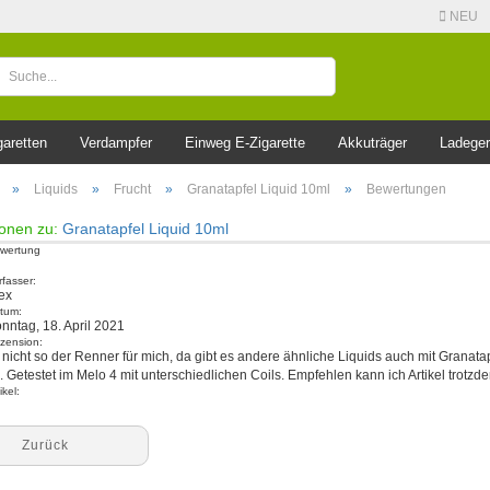
NEU
garetten
Verdampfer
Einweg E-Zigarette
Akkuträger
Ladeger
»
Liquids
»
Frucht
»
Granatapfel Liquid 10ml
»
Bewertungen
onen zu:
Granatapfel Liquid 10ml
wertung
rfasser:
ex
tum:
nntag, 18. April 2021
zension:
t nicht so der Renner für mich, da gibt es andere ähnliche Liquids auch mit Granatapf
.. Getestet im Melo 4 mit unterschiedlichen Coils. Empfehlen kann ich Artikel trotz
ikel:
Zurück