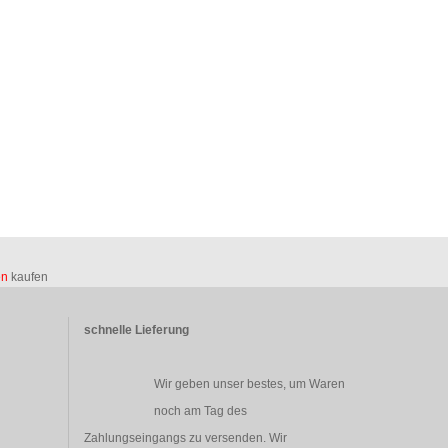
en
kaufen
schnelle Lieferung
Wir geben unser bestes, um Waren
noch am Tag des
Zahlungseingangs zu versenden. Wir